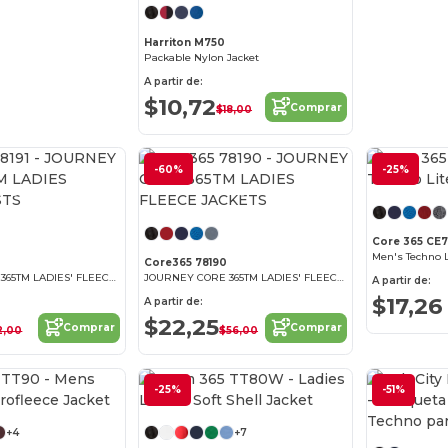
Harriton M750
Packable Nylon Jacket
A partir de:
$10,72
Comprar
$18,00
-60%
-25%
¡Personalízalo!
¡Personalízalo!
Core 365 CE
Men's Techno L
Core365 78190
JOURNEY CORE 365TM LADIES' FLEECE VESTS
JOURNEY CORE 365TM LADIES' FLEECE JACKETS
A partir de:
$17,26
A partir de:
$22,25
Comprar
Comprar
2,00
$56,00
¡Personalízalo!
-25%
¡Personalízalo!
-51%
+4
+7