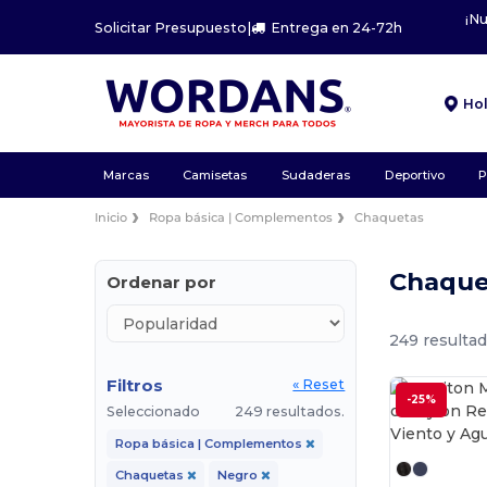
¡N
Solicitar Presupuesto
|
Entrega en 24-72h
Ho
Marcas
Camisetas
Sudaderas
Deportivo
P
Inicio
Ropa básica | Complementos
Chaquetas
Chaque
Ordenar por
249 resultad
Filtros
« Reset
-25%
Seleccionado
249 resultados.
Ropa básica | Complementos
Chaquetas
Negro