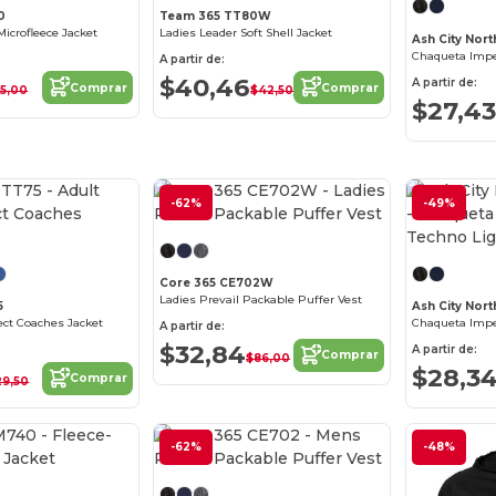
0
Team 365 TT80W
crofleece Jacket
Ladies Leader Soft Shell Jacket
Ash City Nor
A partir de:
$40,46
A partir de:
Comprar
Comprar
55,00
$42,50
$27,43
-62%
¡Personalízalo!
-49%
¡Personalízalo!
Core 365 CE702W
Ladies Prevail Packable Puffer Vest
5
Ash City Nor
ect Coaches Jacket
A partir de:
$32,84
A partir de:
Comprar
$86,00
$28,3
Comprar
29,50
¡Personalízalo!
-62%
¡Personalízalo!
-48%