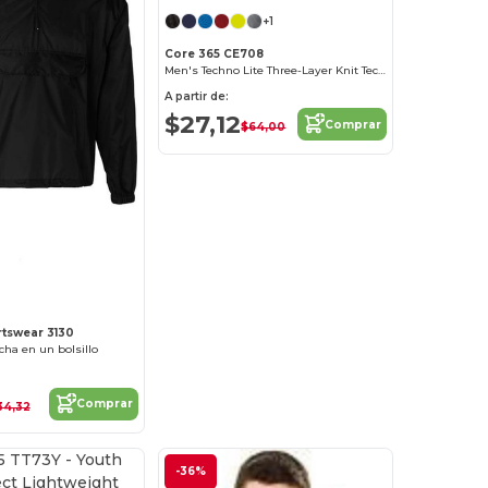
+1
Core 365 CE708
Men's Techno Lite Three-Layer Knit Tech-Shell
A partir de:
$27,12
Comprar
$64,00
¡Personalízalo!
tswear 3130
ha en un bolsillo
Comprar
34,32
-36%