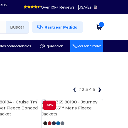
 80$
Over 10k+ Reviews
USA
/
Es
Buscar
Rastrear Pedido
los promocionales
Liquidación
¡Personalízalo!
1
2
3
4
5
-61%
¡Personalízalo!
¡Personalízalo!