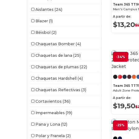
Team 365 TT9
Men's Campus Mi
Aislantes
(24)
A partir de:
Blazer
(1)
$13,20
$
Béisbol
(2)
Chaquetas Bomber
(4)
Chaquetas de lana
(25)
-34%
Chaquetas de plumas
(22)
Chaquetas Hardshell
(4)
Team 365 TT7
Chaquetas Reflectivas
(3)
Adult Zone Prot
A partir de:
Cortavientos
(36)
$19,50
$
Impermeables
(19)
Pana y Lona
(12)
-25%
Polar y Franela
(2)