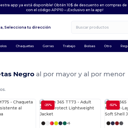
uestra app ya está disponible! Obtén 10$ de descuento en compras de
con el código APP10 – ¡Exclusivo en la app!
la,
Selecciona tu dirección
olos
Chaquetas
Gorras
Trabajo
Bolsas
Otro
Rega
tas Negro
al por mayor y al por menor
os.
-25%
-52%
¡Personalízalo!
¡Personalízalo!
+5