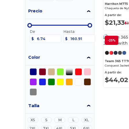
Harriton M775
Precio
A partir de:
$21,33
$2
De
Hasta
$
$
-25%
Color
Team 365 TT7
Conquest Jacket
A partir de:
$44,02
Talla
XS
S
M
L
XL
2XL
3XL
4XL
5XL
6XL