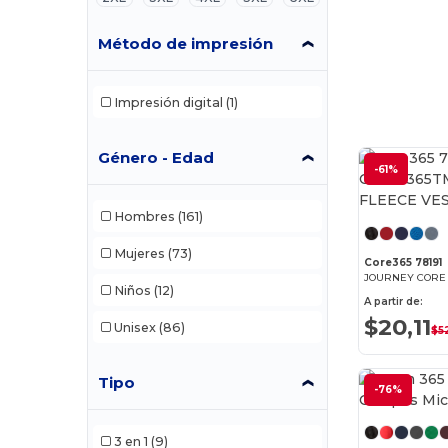
Método de impresión
Impresión digital
(1)
Género - Edad
-61%
Hombres
(161)
Mujeres
(73)
Core365 78191
Niños
(12)
A partir de:
$20,11
Unisex
(86)
$5
Tipo
-76%
3 en 1
(9)