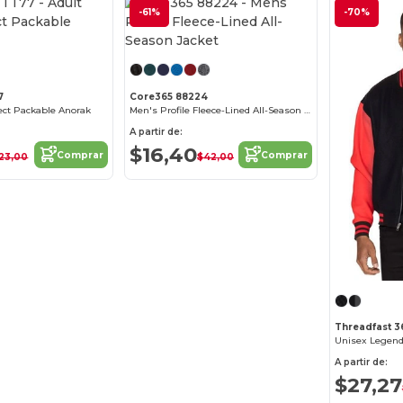
-61%
-70%
¡Personalízalo!
¡Personalízalo!
7
Core365 88224
ect Packable Anorak
Men's Profile Fleece-Lined All-Season Jacket
A partir de:
$16,40
Comprar
Comprar
23,00
$42,00
Threadfast 3
Unisex Legend
A partir de:
$27,27