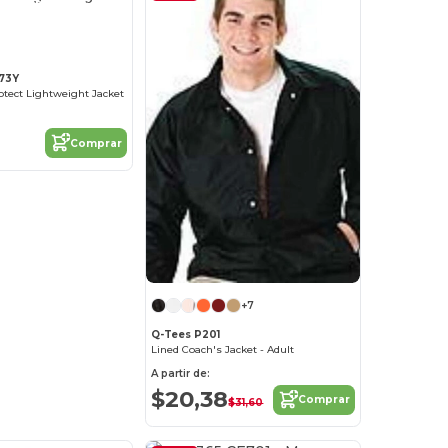
¡Personalízalo!
73Y
tect Lightweight Jacket
Comprar
+7
Q-Tees P201
Lined Coach's Jacket - Adult
A partir de:
$20,38
Comprar
$31,60