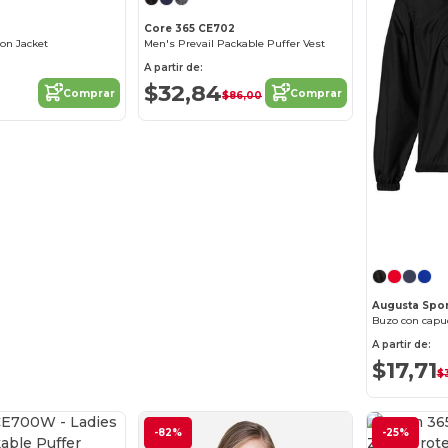
Core 365 CE702
lon Jacket
Men's Prevail Packable Puffer Vest
A partir de:
$32,84
Comprar
Comprar
$86,00
Augusta Spor
Buzo con capuc
A partir de:
$17,71
$
¡Personalízalo!
-82%
-25%