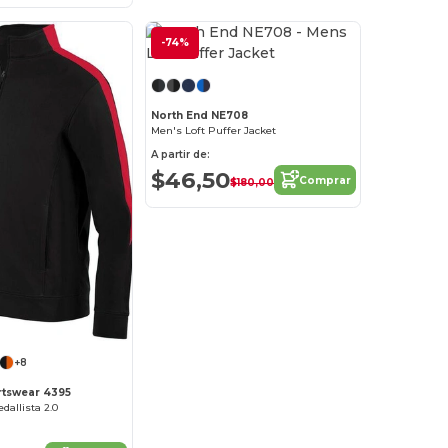
-74%
¡Personalízalo!
North End NE708
Men's Loft Puffer Jacket
A partir de:
$46,50
Comprar
$180,00
+8
rtswear 4395
allista 2.0