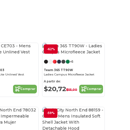
¡Personalízalo!
-62%
¡Personalízalo!
+5
703
Team 365 TT90W
ite Unlined Vest
Ladies Campus Microfleece Jacket
A partir de:
$20,72
Comprar
Comprar
$55,00
-59%
¡Personalízalo!
¡Personalízalo!