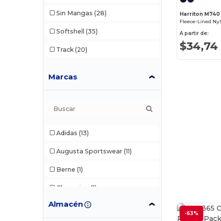
Sin Mangas
(28)
Harriton M740
Fleece-Lined Ny
Softshell
(35)
A partir de:
$34,74
Track
(20)
Marcas
Adidas
(13)
Augusta Sportswear
(11)
Berne
(1)
Champion
(1)
Almacén
Columbia
(12)
-63%