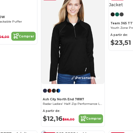
00W
Packable Puffer
Team 365 TT
Youth Zone Pro
A partir de:
Comprar
06,00
$23,51
¡Personalízalo!
Ash City North End 78187
Radar Ladies' Half-Zip Performance Long Sleeve Top
A partir de:
$12,16
Comprar
$66,00