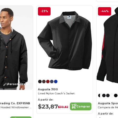
-23%
-44%
¡Personalízalo!
Augusta 3100
Lined Nylon Coach's Jacket
A partir de:
rading Co. EXP95NB
Augusta Spo
$23,87
Comprar
$30,82
Water Resistant Hooded Windbreaker Jacket
Campera de Med
A partir de: