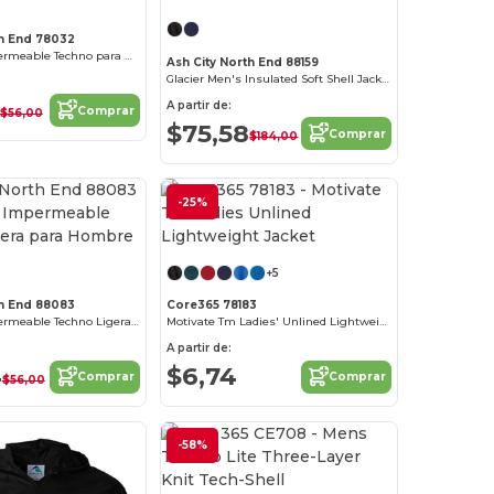
th End 78032
Chaqueta Impermeable Techno para Mujer
Ash City North End 88159
Glacier Men's Insulated Soft Shell Jacket With Detachable Hood
A partir de:
Comprar
$56,00
$75,58
Comprar
$184,00
-25%
¡Personalízalo!
¡Personalízalo!
+5
th End 88083
Core365 78183
Chaqueta Impermeable Techno Ligera para Hombre
Motivate Tm Ladies' Unlined Lightweight Jacket
A partir de:
4
$6,74
Comprar
Comprar
$56,00
-58%
¡Personalízalo!