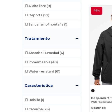
Al aire libre
(9)
-14%
Deporte
(52)
Senderismo/montaña
(1)
Tratamiento
Absorbe Humedad
(4)
Impermeable
(40)
Water-resistant
(61)
Característica
Independent T
Bolsillo
(1)
A partir de:
Capucha
(28)