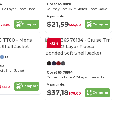
84
Core365 88190
Cruise Tm Men's 2-Layer Fleece Bonded Soft Shell Jacket
Journey Core 365™ Men's Fleece Jackets
A partir de:
$21,59
Comprar
Comprar
$78,00
$56,00
¡Personalízalo!
-52%
¡Personalízalo!
+8
80
oft Shell Jacket
Core365 78184
Cruise Tm Ladies' 2-Layer Fleece Bonded Soft Shell Jacket
A partir de:
Comprar
$41,50
$37,18
Comprar
$78,00