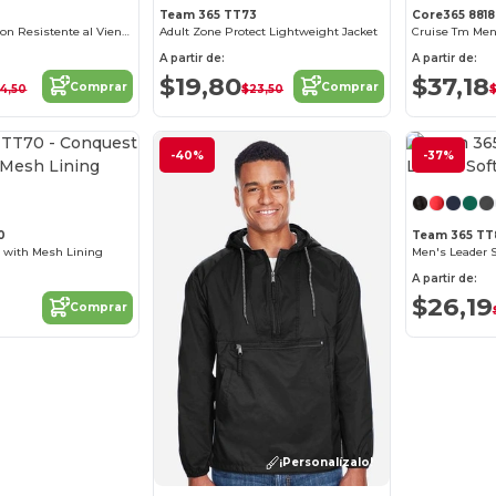
Team 365 TT73
Core365 881
Chaqueta de Nylon Resistente al Viento y Agua
Adult Zone Protect Lightweight Jacket
A partir de:
A partir de:
$19,80
$37,18
Comprar
Comprar
4,50
$23,50
¡Personalízalo!
-40%
-37%
0
Team 365 TT
 with Mesh Lining
Men's Leader S
A partir de:
$26,19
Comprar
¡Personalízalo!