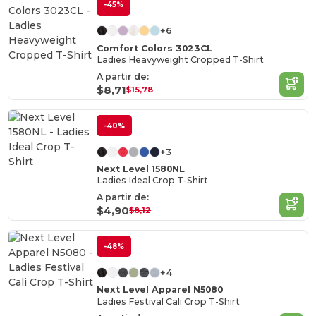
-45%
+6
Comfort Colors 3023CL
Ladies Heavyweight Cropped T-Shirt
A partir de:
$8,71
$15,78
-40%
+3
Next Level 1580NL
Ladies Ideal Crop T-Shirt
A partir de:
$4,90
$8,12
-48%
+4
Next Level Apparel N5080
Ladies Festival Cali Crop T-Shirt