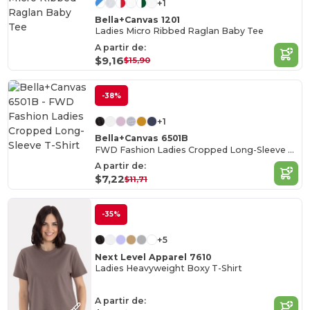
+1
Bella+Canvas 1201
Ladies Micro Ribbed Raglan Baby Tee
A partir de:
$9,16
$15,90
-38%
+1
Bella+Canvas 6501B
FWD Fashion Ladies Cropped Long-Sleeve T-Shirt
A partir de:
$7,22
$11,71
-35%
+5
Next Level Apparel 7610
Ladies Heavyweight Boxy T-Shirt
A partir de: