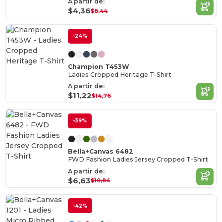
A partir de:
$4,36
$8,44
-24%
Champion T453W
Ladies Cropped Heritage T-Shirt
A partir de:
$11,22
$14,76
-39%
Bella+Canvas 6482
FWD Fashion Ladies Jersey Cropped T-Shirt
A partir de:
$6,63
$10,84
-42%