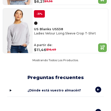
$6,21
$9,56
-31%
US Blanks US538
Ladies Velour Long Sleeve Crop T-Shirt
A partir de:
$11,46
$16,49
Mostrando Todos Los Productos.
Preguntas frecuentes
¿Dónde está vuestro almacén?