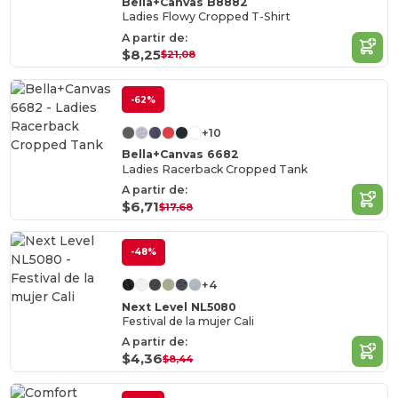
Bella+Canvas B8882
Ladies Flowy Cropped T-Shirt
A partir de:
$8,25
$21,08
-62%
+10
Bella+Canvas 6682
Ladies Racerback Cropped Tank
A partir de:
$6,71
$17,68
-48%
+4
Next Level NL5080
Festival de la mujer Cali
A partir de:
$4,36
$8,44