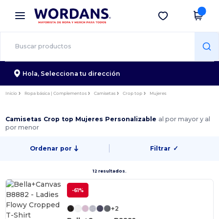
×
App de Wordans
Descargar app
¡Mejores precios en app!
Hola,
Selecciona tu dirección
Inicio
Ropa básica | Complementos
Camisetas
Crop top
Mujeres
Camisetas Crop top Mujeres Personalizable
al por mayor y al
por menor
Ordenar por
Filtrar
✓
12 resultados.
-61%
+2