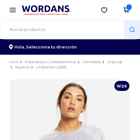
×
App de Wordans
Descargar app
¡Mejores precios en app!
Hola,
Selecciona tu dirección
Inicio
Ropa básica | Complementos
Camisetas
Crop top
Mujeres
US Blanks US538
W26