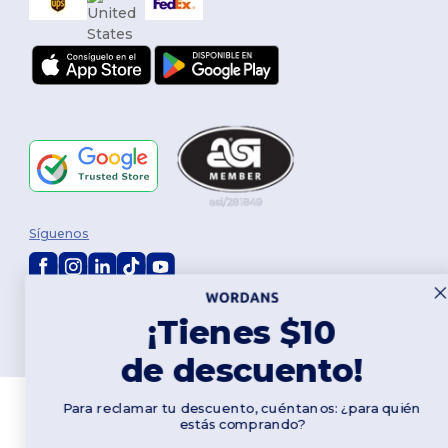
Síguenos
2026. Todos los derechos reservados
¡Tienes $10
Términos y Condiciones
|
Política de personalización
|
Política de
Privacidad
|
Política de Cookies
|
Mapa del sitio
de descuento!
Para reclamar tu descuento, cuéntanos: ¿para quién
estás comprando?