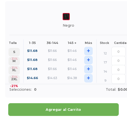
Negro
1-35
36-144
145 +
Más
Talla
Stock
Cantida
+
$
11.68
$
11.66
$
11.46
S
12
+
-31%
$
11.68
$
11.66
$
11.46
M
17
+
-31%
$
11.68
$
11.66
$
11.46
XL
14
+
-31%
$
14.66
$
14.63
$
14.38
2XL
9
-21%
Selecciones:
0
Total:
$0.0
Agregar al Carrito
¡Personalízalo!