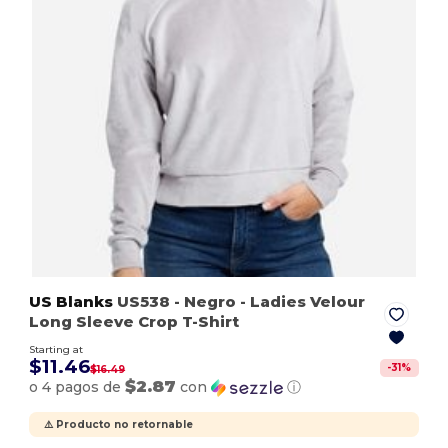
US Blanks
US538
- Negro
- Ladies Velour
Long Sleeve Crop T-Shirt
Starting at
$11.46
-
31
%
$16.49
$2.87
o 4 pagos de
con
ⓘ
⚠️ Producto no retornable