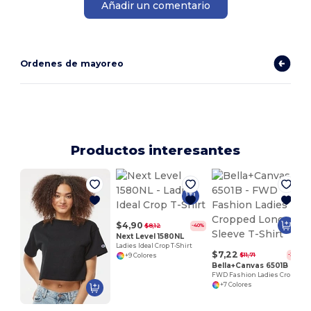
Añadir un comentario
Ordenes de mayoreo
Productos interesantes
$4,90
$8,12
-40%
Next Level 1580NL
Ladies Ideal Crop T-Shirt
$7,22
$11,71
-38%
+9 Colores
Bella+Canvas 6501B
FWD Fashion Ladies Cropped Long-Sleeve T-Shirt
+7 Colores