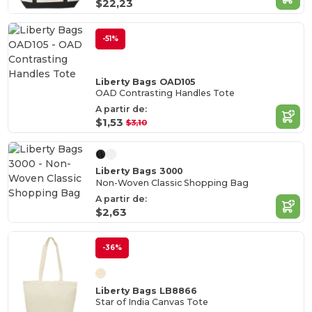
$22,23
-51%
Liberty Bags OAD105
OAD Contrasting Handles Tote
A partir de:
$1,53
$3,10
Liberty Bags 3000
Non-Woven Classic Shopping Bag
A partir de:
$2,63
-36%
Liberty Bags LB8866
Star of India Canvas Tote