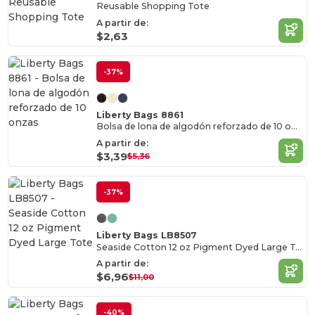
Reusable Shopping Tote
A partir de:
$2,63
-37%
Liberty Bags 8861
Bolsa de lona de algodón reforzado de 10 onzas
A partir de:
$3,39
$5,36
-37%
Liberty Bags LB8507
Seaside Cotton 12 oz Pigment Dyed Large Tote
A partir de:
$6,96
$11,00
-40%