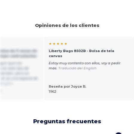
Opiniones de los clientes
★ ★ ★ ★ ★
Bolsa de 11 onzas de
Liberty Bags 8502B - Bolsa de tela
nijas contrastantes
canvas
guir que mis
Estoy muy contento con ellos, voy a pedir
s en este tipo de
más.
Traducido del English
stá bien, pero sin
 él, es una especie de
 English
Reseña por Joyce R.
T.
1962
Preguntas frecuentes