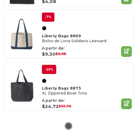
$4,08
-7%
Liberty Bags 8869
Bolso de Lona Solidario Leeward
A partir de:
$9,30
$9,98
-25%
Liberty Bags 8873
XL Zippered Boat Tote
A partir de:
$24,72
$32,76