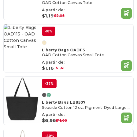
OAD Cotton Canvas Tote
A partir de:
$1,19
$2,08
-18%
Liberty Bags OAD115
OAD Cotton Canvas Small Tote
A partir de:
$1,16
$1,41
-37%
Liberty Bags LB8507
Seaside Cotton 12 oz. Pigment-Dyed Large Tote
A partir de:
$6,96
$11,00
-40%