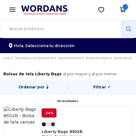
×
App de Wordans
Descargar app
¡Mejores precios en app!
Hola,
Selecciona tu dirección
Inicio
Ropa básica | Complementos
Bolsas & Mochilas
Bolsas de compra
Bolsas de tela
Bolsas de tela Liberty Bags
al por mayor y al por menor
Ordenar por
Filtrar
✓
35 resultados.
-24%
Liberty Bags 8502B