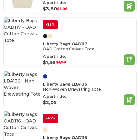
A partir de:
$3,80
$5,96
-22%
Liberty Bags OAD117
OAD Cotton Canvas Tote
A partir de:
$1,56
$1,99
Liberty Bags LBA136
Non-Woven Drawstring Tote
A partir de:
$2,05
-43%
Liberty Bags OAD116