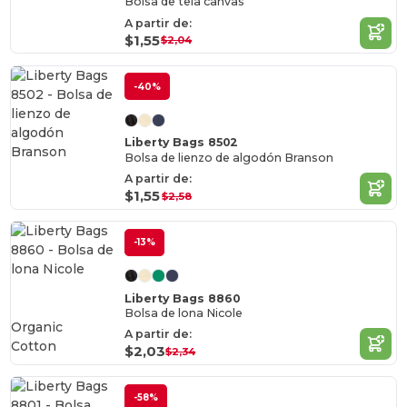
Bolsa de tela canvas
A partir de:
$1,55
$2,04
-40%
Liberty Bags 8502
Bolsa de lienzo de algodón Branson
A partir de:
$1,55
$2,58
-13%
Liberty Bags 8860
Bolsa de lona Nicole
Organic
A partir de:
Cotton
$2,03
$2,34
-58%