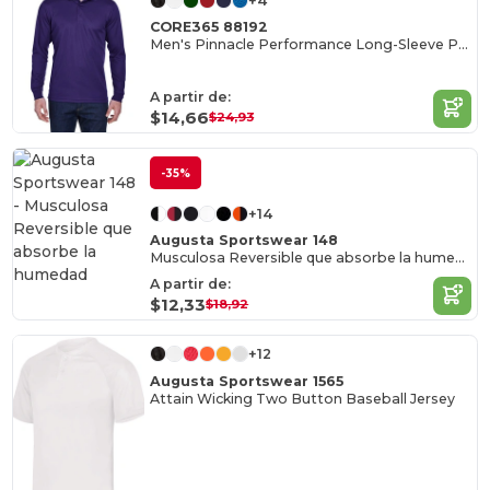
+4
CORE365 88192
Men's Pinnacle Performance Long-Sleeve Piqué Polo
A partir de:
$14,66
$24,93
-35%
+14
Augusta Sportswear 148
Musculosa Reversible que absorbe la humedad
A partir de:
$12,33
$18,92
+12
Augusta Sportswear 1565
Attain Wicking Two Button Baseball Jersey