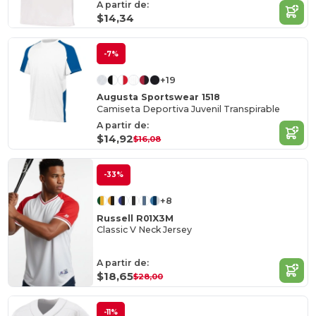
A partir de:
$14,34
-7%
+19
Augusta Sportswear 1518
Camiseta Deportiva Juvenil Transpirable
A partir de:
$14,92
$16,08
-33%
+8
Russell R01X3M
Classic V Neck Jersey
A partir de:
$18,65
$28,00
-11%