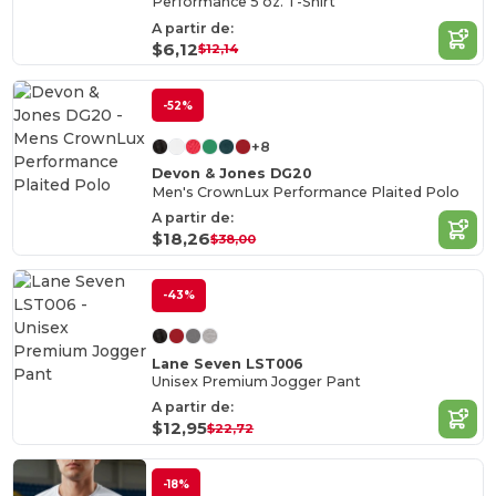
Performance 5 oz. T-Shirt
A partir de:
$6,12
$12,14
-52%
+8
Devon & Jones DG20
Men's CrownLux Performance Plaited Polo
A partir de:
$18,26
$38,00
-43%
Lane Seven LST006
Unisex Premium Jogger Pant
A partir de:
$12,95
$22,72
-18%