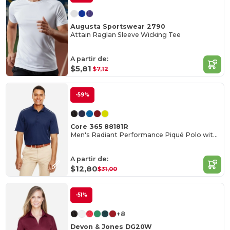
Augusta Sportswear 2790
Attain Raglan Sleeve Wicking Tee
A partir de:
$5,81
$7,12
-59%
Core 365 88181R
Men's Radiant Performance Piqué Polo with Reflective Piping
A partir de:
$12,80
$31,00
-51%
+8
Devon & Jones DG20W