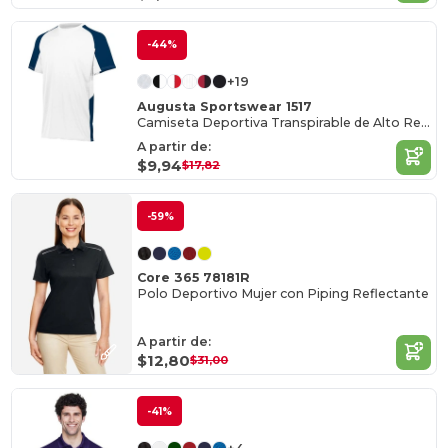
-44%
+19
Augusta Sportswear 1517
Camiseta Deportiva Transpirable de Alto Rendimiento
A partir de:
$9,94
$17,82
-59%
Core 365 78181R
Polo Deportivo Mujer con Piping Reflectante
A partir de:
$12,80
$31,00
-41%