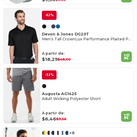
-62%
Devon & Jones DG20T
Men's Tall CrownLux Performance Plaited Polo
A partir de:
$18,29
$48,00
-32%
Augusta AG1425
Adult Wicking Polyester Short
A partir de:
$6,46
$9,56
+8