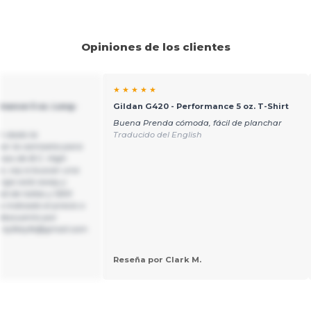
Opiniones de los clientes
★ ★ ★ ★ ★
mance 5 oz. Long-
Gildan G420 - Performance 5 oz. T-Shirt
Buena Prenda cómoda, fácil de planchar
n dado la
Traducido del English
ear la camiseta para
oss de B.C. High
to, voy a buscar una
rga wick away y
d de tallas y 1200
o indicado el precio o
 descuento por
- kyfekyfe@gmail.com
Reseña por Clark M.