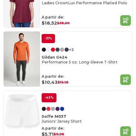
Ladies CrownLux Performance Plaited Polo
A partir de:
$18,52
$38,00
-31%
+2
Gildan G424
Performance 5 oz. Long-Sleeve T-Shirt
A partir de:
$10,43
$15,18
-43%
Soffe M037
Juniors' Jersey Short
A partir de:
$5,71
$9,98