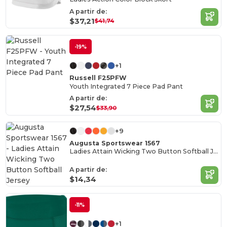
A partir de:
$37,21
$41,74
-19%
+1
Russell F25PFW
Youth Integrated 7 Piece Pad Pant
A partir de:
$27,54
$33,90
+9
Augusta Sportswear 1567
Ladies Attain Wicking Two Button Softball Jersey
A partir de:
$14,34
-11%
+1