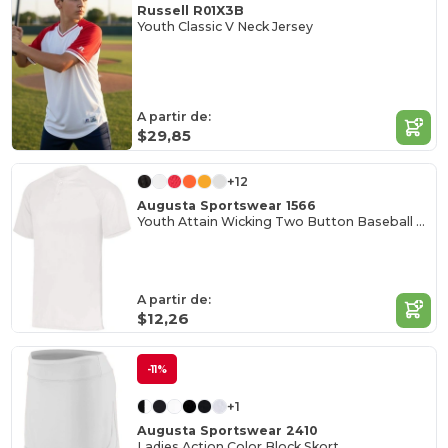
Russell R01X3B
Youth Classic V Neck Jersey
A partir de:
$29,85
+12
Augusta Sportswear 1566
Youth Attain Wicking Two Button Baseball Jersey
A partir de:
$12,26
-11%
+1
Augusta Sportswear 2410
Ladies Action Color Block Skort