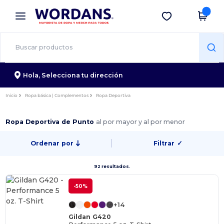
×
App de Wordans
Descargar app
¡Mejores precios en app!
Hola,
Selecciona tu dirección
Inicio
Ropa básica | Complementos
Ropa Deportiva
Ropa Deportiva de Punto
al por mayor y al por menor
Ordenar por
Filtrar
✓
92 resultados.
-50%
+14
Gildan G420