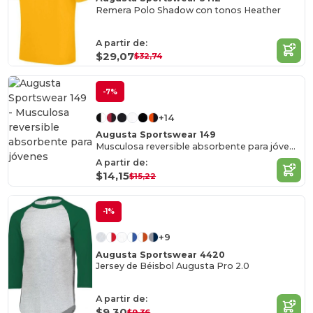
Remera Polo Shadow con tonos Heather
A partir de:
$29,07
$32,74
-7%
+14
Augusta Sportswear 149
Musculosa reversible absorbente para jóvenes
A partir de:
$14,15
$15,22
-1%
+9
Augusta Sportswear 4420
Jersey de Béisbol Augusta Pro 2.0
A partir de:
$9,30
$9,36