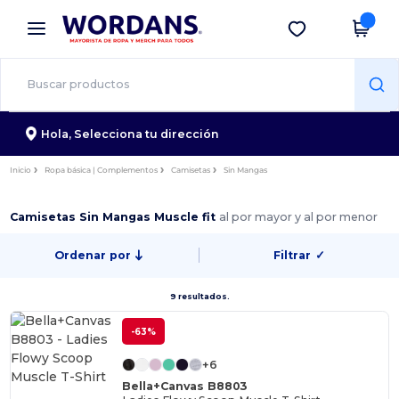
×
App de Wordans
Descargar app
¡Mejores precios en app!
Hola,
Selecciona tu dirección
Inicio
Ropa básica | Complementos
Camisetas
Sin Mangas
Camisetas Sin Mangas Muscle fit
al por mayor y al por menor
Ordenar por
Filtrar
✓
9 resultados.
-63%
+6
Bella+Canvas B8803