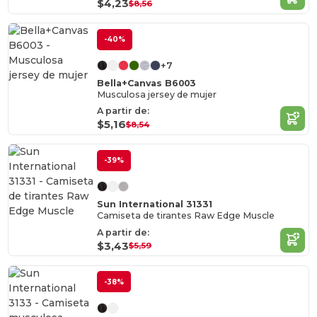
$4,23
$8,56
-40%
+7
Bella+Canvas B6003
Musculosa jersey de mujer
A partir de:
$5,16
$8,54
-39%
Sun International 31331
Camiseta de tirantes Raw Edge Muscle
A partir de:
$3,43
$5,59
-38%