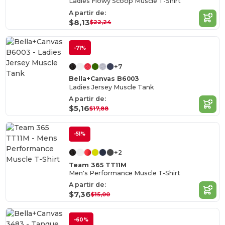
Ladies Flowy Scoop Muscle T-Shirt
A partir de:
$8,13
$22,24
-71%
+7
Bella+Canvas B6003
Ladies Jersey Muscle Tank
A partir de:
$5,16
$17,88
-51%
+2
Team 365 TT11M
Men's Performance Muscle T-Shirt
A partir de:
$7,36
$15,00
-60%