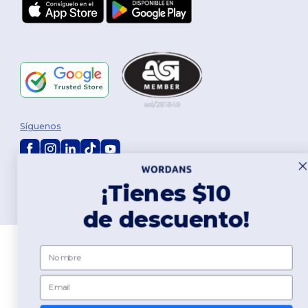
Síguenos
2026. Todos los derechos reservados
¡Tienes $10
Términos y Condiciones
|
Política de personalización
|
Política de
Privacidad
|
Política de Cookies
|
Mapa del sitio
de descuento!
Nombre
Email