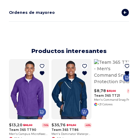
Ordenes de mayoreo
Productos interesantes
$8,78
$33,00
-73%
Team 365 TT21
Men's Command Snag Protection Polo
+21 Colores
$13,20
$35,76
$55,00
$70,50
-76%
-49%
Team 365 TT90
Team 365 TT86
Men's Campus Microfleece Jacket
Men's Dominator Waterproof Jacket