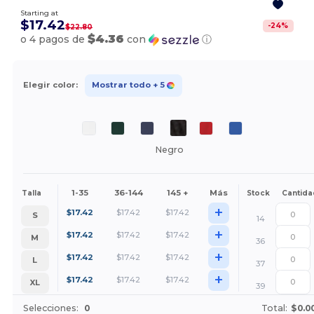
Starting at
$17.42
-
24
%
$22.80
$4.36
o 4 pagos de
con
ⓘ
Elegir color:
Mostrar todo
+ 5
Negro
1-35
36-144
145 +
Más
Talla
Stock
Cantida
+
$
17.42
$
17.42
$
17.42
S
14
+
$
17.42
$
17.42
$
17.42
M
36
+
$
17.42
$
17.42
$
17.42
L
37
+
$
17.42
$
17.42
$
17.42
XL
39
Selecciones:
0
Total:
$0.0