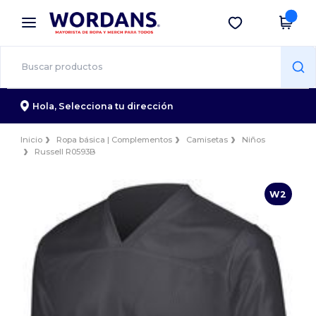
×
App de Wordans
Descargar app
¡Mejores precios en app!
Hola,
Selecciona tu dirección
Inicio
Ropa básica | Complementos
Camisetas
Niños
Russell R0593B
W2