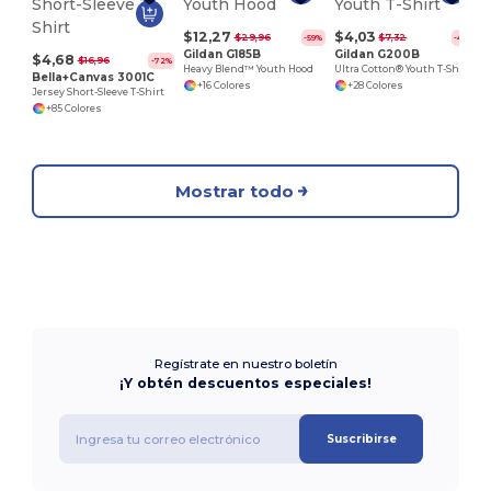
$12,27
$4,03
$29,96
$7,32
-59%
-45%
Gildan G185B
Gildan G200B
$4,68
$16,96
-72%
Heavy Blend™ Youth Hood
Ultra Cotton® Youth T-Shirt
Bella+Canvas 3001C
+16 Colores
+28 Colores
Jersey Short-Sleeve T-Shirt
+85 Colores
Mostrar todo
Regístrate en nuestro boletín
¡Y obtén descuentos especiales!
Suscribirse