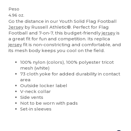
Peso
4.96 oz.
Go the distance in our Youth Solid Flag Football
Jersey
by Russell Athletic®. Perfect for Flag
Football and 7-on-7, this budget-friendly
jersey
is
a great fit for fun and competition. Its replica
jersey
fit is non-constricting and comfortable, and
its mesh body keeps you cool on the field.
100% nylon (colors), 100% polyester tricot
mesh (white)
73 cloth yoke for added durability in contact
area
Outside locker label
V-neck collar
Side vents
Not to be worn with pads
Set-in sleeves