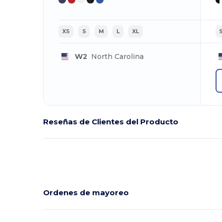
XS
S
M
L
XL
W2
North Carolina
Reseñas de Clientes del Producto
Ordenes de mayoreo