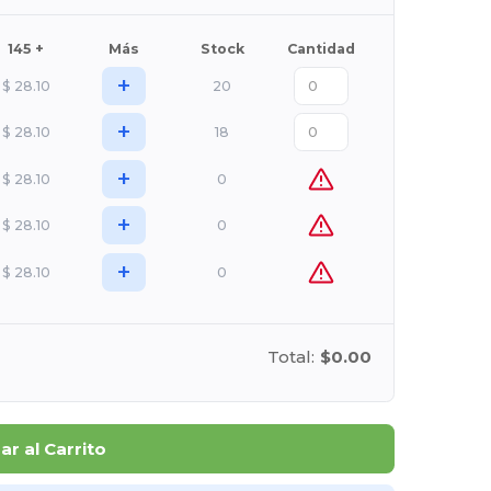
145 +
Más
Stock
Cantidad
+
$
28.10
20
+
$
28.10
18
+
$
28.10
0
+
$
28.10
0
+
$
28.10
0
Total:
$0.00
r al Carrito