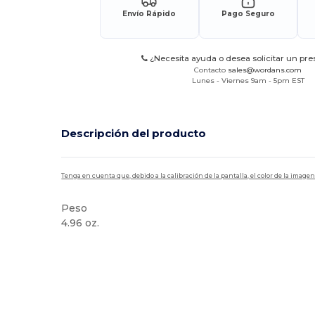
Envío Rápido
Pago Seguro
¿Necesita ayuda o desea solicitar un pr
Contacto
sales@wordans.com
Lunes - Viernes 9am - 5pm EST
Descripción del producto
Tenga en cuenta que, debido a la calibración de la pantalla, el color de la imag
Peso
4.96 oz.