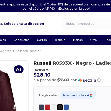
uestra app ya está disponible! Obtén 10$ de descuento en compras de
con el código APP10 – ¡Exclusivo en la app!
la,
Selecciona tu dirección
olos
Chaquetas
Gorras
Trabajo
Bolsas
Otro
Rega
Mujeres
Russell R0593X
Russell
R0593X
- Negro
- Ladie
W2
Starting at
$28.10
$7.03
o 4 pagos de
con
ⓘ
Elegir color:
Mostrar todo
+ 4