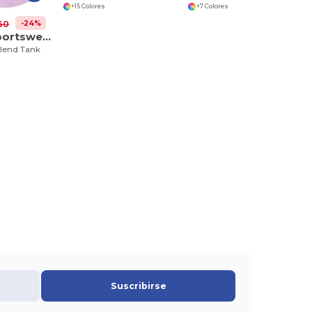
+15 Colores
+7 Colores
-24%
60
Augusta Sportswear 3078
Blend Tank
Suscribirse