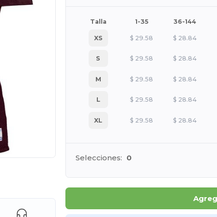
Talla
1-35
36-144
XS
$
29.58
$
28.84
S
$
29.58
$
28.84
M
$
29.58
$
28.84
L
$
29.58
$
28.84
XL
$
29.58
$
28.84
Selecciones:
0
ara tus productos
Agrega