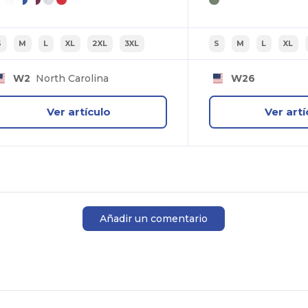
S
M
L
XL
2XL
3XL
S
M
L
XL
W2
North Carolina
W26
Ver artículo
Ver artí
Añadir un comentario