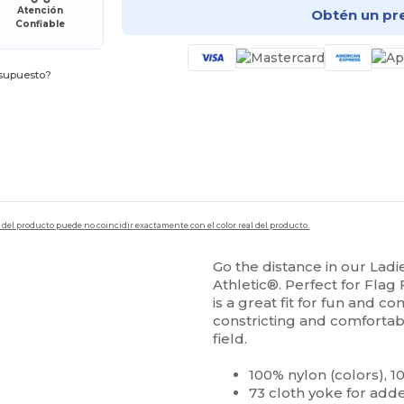
Atención
Obtén un pr
Confiable
esupuesto?
en del producto puede no coincidir exactamente con el color real del producto.
Go the distance in our Ladi
Athletic®. Perfect for Flag
is a great fit for fun and co
constricting and comfortab
field.
100% nylon (colors), 1
73 cloth yoke for adde