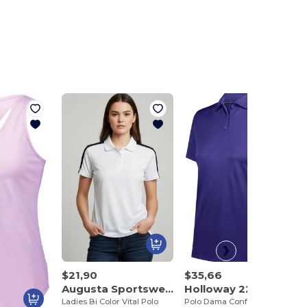
$21,90
$35,66
Augusta Sportswear 5029
Holloway 222768
Ladies Bi Color Vital Polo
Polo Dama Confort Seco y Protección UV