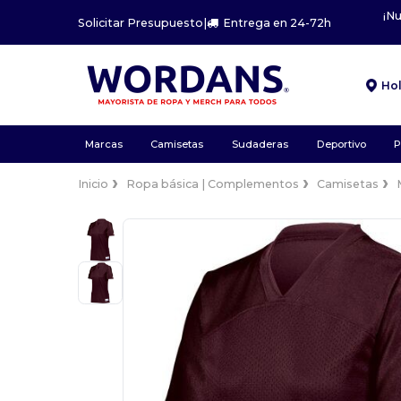
¡N
Solicitar Presupuesto
|
Entrega en 24-72h
Ho
Marcas
Camisetas
Sudaderas
Deportivo
P
Inicio
Ropa básica | Complementos
Camisetas