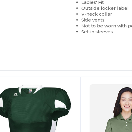
Ladies' Fit
Outside locker label
V-neck collar
Side vents
Not to be worn with 
Set-in sleeves
¡Personalízalo!