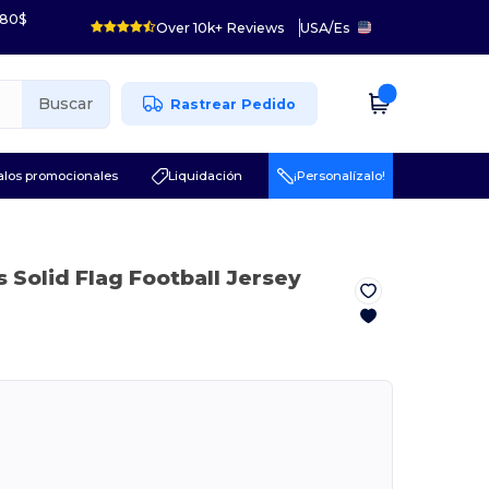
 80$
Over 10k+ Reviews
USA
/
Es
Buscar
Rastrear Pedido
los promocionales
Liquidación
¡Personalízalo!
s Solid Flag Football Jersey