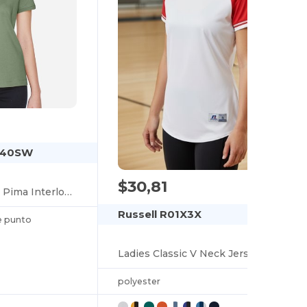
140SW
$30,81
Ladies Solid Perfect Pima Interlock Polo
Russell R01X3X
e punto
Ladies Classic V Neck Jersey
polyester