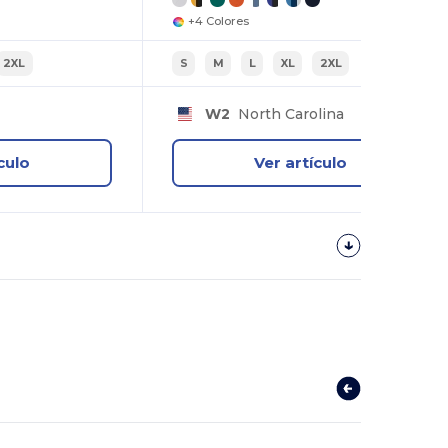
+4 Colores
2XL
S
M
L
XL
2XL
W2
North Carolina
culo
Ver artículo