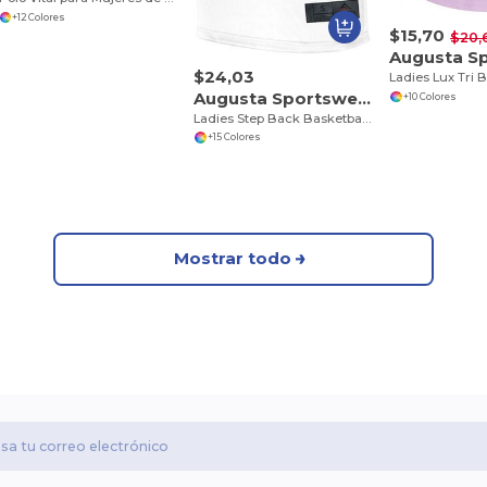
+12 Colores
$15,70
$20,
$24,03
Ladies Lux Tri 
Augusta Sportswear 1732
+10 Colores
Ladies Step Back Basketball Jersey
+15 Colores
Mostrar todo