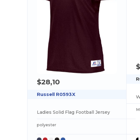
$
R
$28,10
Russell R0593X
W
M
Ladies Solid Flag Football Jersey
polyester