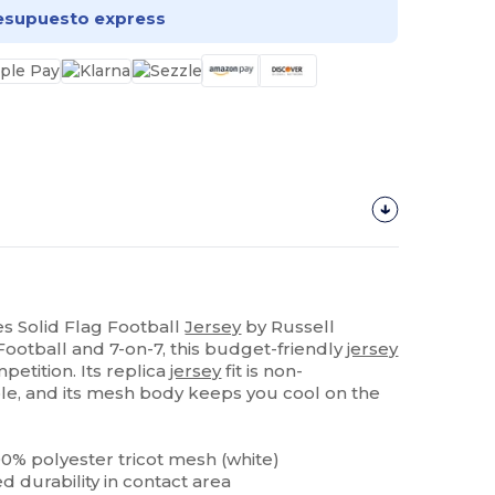
esupuesto express
es Solid Flag Football
Jersey
by Russell
 Football and 7-on-7, this budget-friendly
jersey
mpetition. Its replica
jersey
fit is non-
le, and its mesh body keeps you cool on the
00% polyester tricot mesh (white)
d durability in contact area