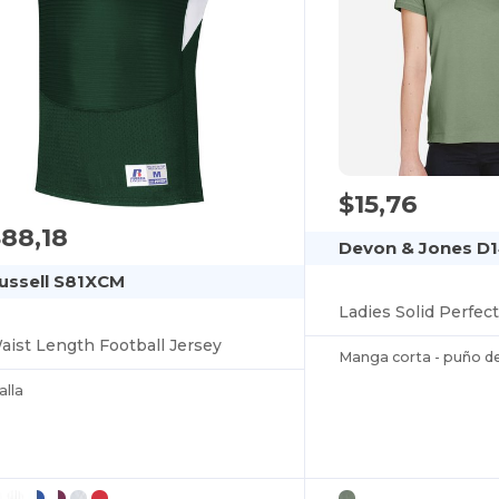
$15,76
88,18
Devon & Jones D
ussell S81XCM
aist Length Football Jersey
Manga corta - puño d
alla