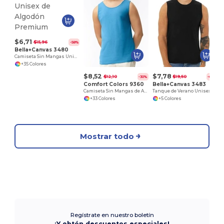
$6,71
$15,96
-58%
Bella+Canvas 3480
Camiseta Sin Mangas Unisex de Algodón Premium
+35 Colores
$8,52
$7,78
$12,10
$19,50
-30%
-60%
Comfort Colors 9360
Bella+Canvas 3483
Camiseta Sin Mangas de Algodón Teñido Confort
Tanque de Verano Unisex Bella+Canvas
+33 Colores
+5 Colores
Mostrar todo
Regístrate en nuestro boletín
¡Y obtén descuentos especiales!