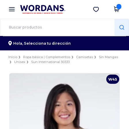
×
App de Wordans
Descargar app
¡Mejores precios en app!
Hola,
Selecciona tu dirección
Inicio
Ropa básica | Complementos
Camisetas
Sin Mangas
Unisex
Sun International 30333
W45