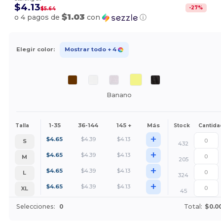
$4.13
-
27
%
$5.64
$1.03
o 4 pagos de
con
ⓘ
Elegir color:
Mostrar todo
+ 4
Banano
1-35
36-144
145 +
Más
Talla
Stock
Cantida
+
$
4.65
$
4.39
$
4.13
S
432
+
$
4.65
$
4.39
$
4.13
M
205
+
$
4.65
$
4.39
$
4.13
L
324
+
$
4.65
$
4.39
$
4.13
XL
45
Selecciones:
0
Total:
$0.0