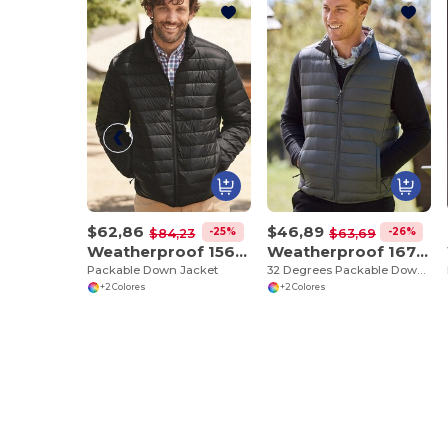
$62,86
$46,89
-25%
-26%
$84,23
$63,69
Weatherproof 15600
Weatherproof 16700
Packable Down Jacket
32 Degrees Packable Down Vest
+2 Colores
+2 Colores