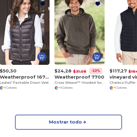
$50,30
$24,28
$117,27
-22%
$31,08
$16
Weatherproof 16700W
Weatherproof 7700
Ladies' Packable Down Vest
Cross Weave™ Hooded Sweatshirt
+1 Colores
+4 Colores
+1 Colores
Mostrar todo