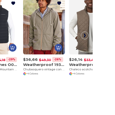
$36,66
$26,14
-29%
-26%
-22%
4,18
$49,30
$33,46
vineyard vines O001808
Weatherproof 193910
Weatherproof 207359
Chaleco Puffer Mountain Weekend
Chubasquero vintage con capucha
Chaleco acolchado Vintage Diamond
+4 Colores
+4 Colores