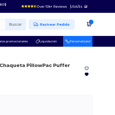
 80$
Over 10k+ Reviews
USA
/
Es
Buscar
Rastrear Pedido
los promocionales
Liquidación
¡Personalízalo!
 Chaqueta PillowPac Puffer