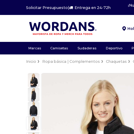
¡N
Solicitar Presupuesto
|
Entrega en 24-72h
Ho
Marcas
Camisetas
Sudaderas
Deportivo
P
Inicio
Ropa básica | Complementos
Chaquetas