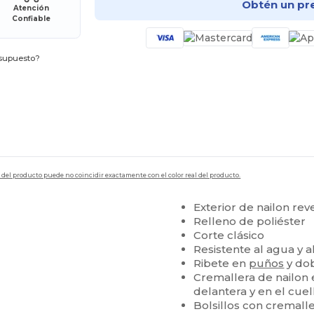
Obtén un pr
Atención
Confiable
esupuesto?
en del producto puede no coincidir exactamente con el color real del producto.
Exterior de nailon re
Relleno de poliéster
Corte clásico
Resistente al agua y a
Ribete en
puños
y dob
Cremallera de nailon 
delantera y en el cuel
Bolsillos con cremall