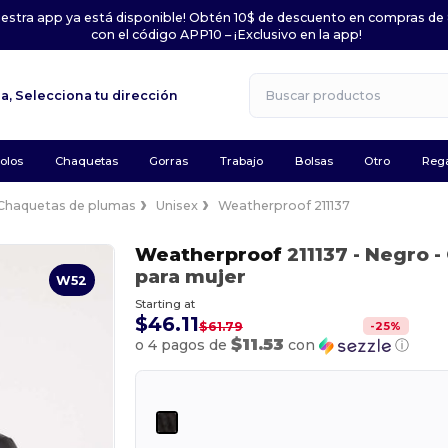
uestra app ya está disponible! Obtén 10$ de descuento en compras de
con el código APP10 – ¡Exclusivo en la app!
la,
Selecciona tu dirección
olos
Chaquetas
Gorras
Trabajo
Bolsas
Otro
Rega
Chaquetas de plumas
Unisex
Weatherproof 211137
Weatherproof
211137
- Negro
-
para mujer
W52
Starting at
$46.11
-
25
%
$61.79
$11.53
o 4 pagos de
con
ⓘ