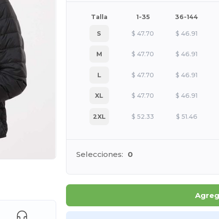
Talla
1-35
36-144
S
$
47.70
$
46.91
M
$
47.70
$
46.91
L
$
47.70
$
46.91
XL
$
47.70
$
46.91
2XL
$
52.33
$
51.46
Selecciones:
0
e AQUÍ!
Agrega