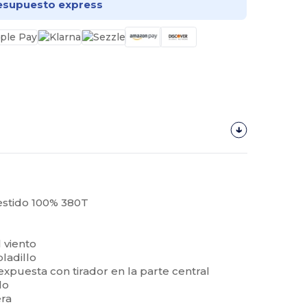
esupuesto express
vestido 100% 380T
l viento
ladillo
expuesta con tirador en la parte central
lo
era