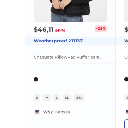
$46,11
$
-25%
$61,79
Weatherproof 211137
W
Chaqueta PillowPac Puffer para mujer
C
S
M
L
XL
2XL
W52
Kansas