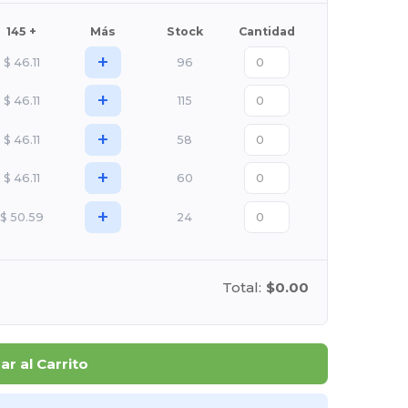
145 +
Más
Stock
Cantidad
+
$
46.11
96
+
$
46.11
115
+
$
46.11
58
+
$
46.11
60
+
$
50.59
24
Total:
$0.00
r al Carrito