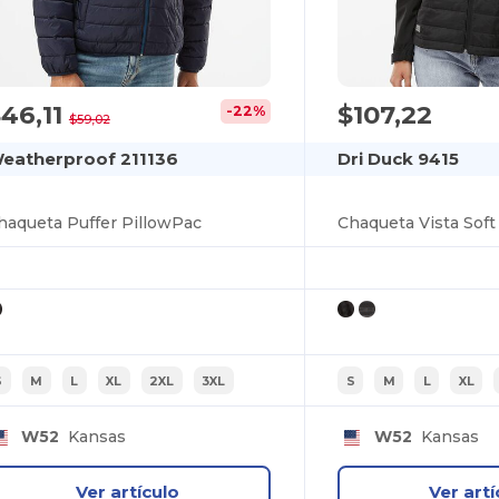
46,11
$107,22
-22%
$59,02
eatherproof 211136
Dri Duck 9415
haqueta Puffer PillowPac
S
M
L
XL
2XL
3XL
S
M
L
XL
W52
Kansas
W52
Kansas
Ver artículo
Ver artí