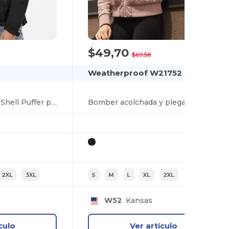
$49,70
-29%
$69,58
Weatherproof W21752
Chaqueta Vista Soft Shell Puffer para mujer
Bomber acolchada y plegable HeatLast™ para mujer
2XL
3XL
S
M
L
XL
2XL
W52
Kansas
culo
Ver artículo