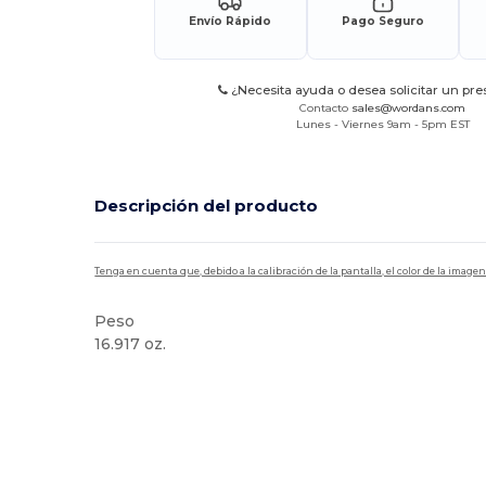
Envío Rápido
Pago Seguro
¿Necesita ayuda o desea solicitar un pr
Contacto
sales@wordans.com
Lunes - Viernes 9am - 5pm EST
Descripción del producto
Tenga en cuenta que, debido a la calibración de la pantalla, el color de la imag
Peso
16.917 oz.
Personalizable