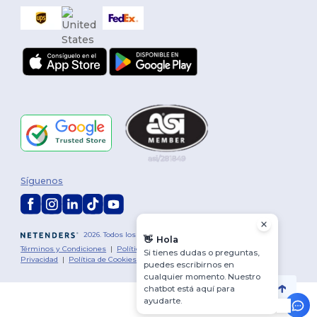
Síguenos
2026. Todos los derechos reservados
👋
Hola
Términos y Condiciones
|
Política de personalización
|
Política de
Si tienes dudas o preguntas,
Privacidad
|
Política de Cookies
|
Mapa del sitio
puedes escribirnos en
cualquier momento. Nuestro
chatbot está aquí para
ayudarte.