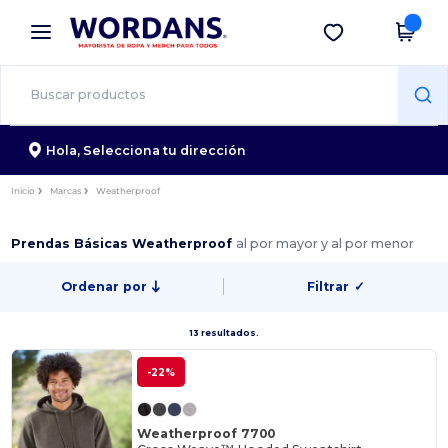
×
App de Wordans
Descargar app
¡Mejores precios en app!
Hola,
Selecciona tu dirección
Inicio
Marcas
Weatherproof
Prendas Básicas Weatherproof
al por mayor y al por menor
Ordenar por
Filtrar
✓
13 resultados.
-22%
Weatherproof 7700