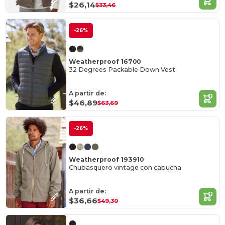
$26,14
$33,46
-26%
Weatherproof 16700
32 Degrees Packable Down Vest
A partir de:
$46,89
$63,69
-26%
Weatherproof 193910
Chubasquero vintage con capucha
A partir de:
$36,66
$49,30