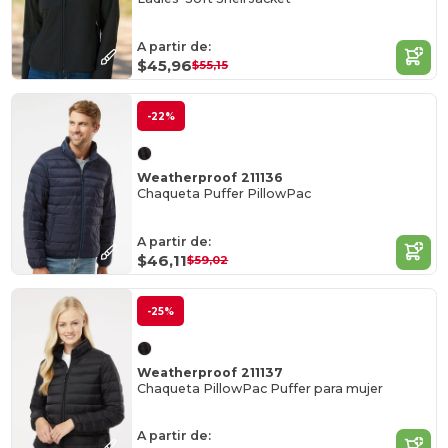
A partir de:
$45,96
$55,15
-22%
Weatherproof 211136
Chaqueta Puffer PillowPac
A partir de:
$46,11
$59,02
-25%
Weatherproof 211137
Chaqueta PillowPac Puffer para mujer
A partir de: