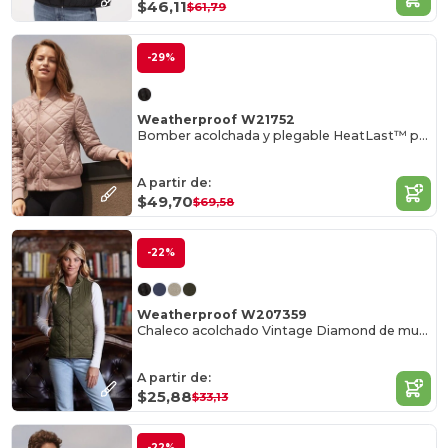
$46,11
$61,79
-29%
Weatherproof W21752
Bomber acolchada y plegable HeatLast™ para mujer
A partir de:
$49,70
$69,58
-22%
Weatherproof W207359
Chaleco acolchado Vintage Diamond de mujer
A partir de:
$25,88
$33,13
-22%