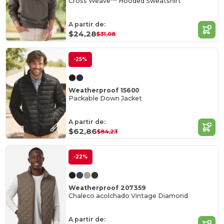
Cross Weave™ Hooded Sweatshirt
A partir de:
$24,28
$31,08
-25%
Weatherproof 15600
Packable Down Jacket
A partir de:
$62,86
$84,23
-22%
Weatherproof 207359
Chaleco acolchado Vintage Diamond
A partir de: