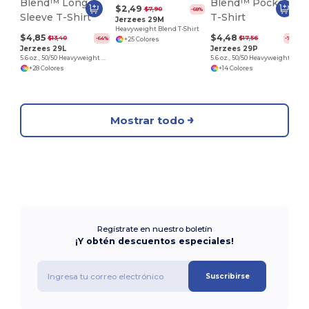
J
$2,49
$7,90
-68%
Jerzees 29M
Heavyweight Blend T-Shirt
$4,85
$4,48
$13,40
$17,56
-64%
-74%
+25 Colores
Jerzees 29L
Jerzees 29P
5.6 oz., 50/50 Heavyweight Blend™ Long-Sleeve T-Shirt
5.6 oz., 50/50 Heavyweight Blend™ Pocket T-Shirt
+28 Colores
+14 Colores
Mostrar todo
Regístrate en nuestro boletín
¡Y obtén descuentos especiales!
Suscribirse