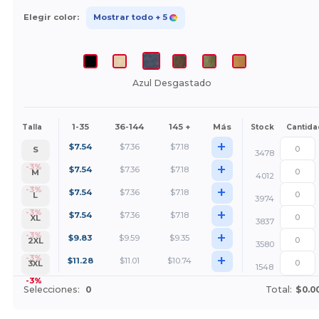
Elegir color:
Mostrar todo
+ 5
Azul Desgastado
1-35
36-144
145 +
Más
Talla
Stock
Cantida
+
$
7.54
$
7.36
$
7.18
S
3478
+
-3%
$
7.54
$
7.36
$
7.18
M
4012
+
-3%
$
7.54
$
7.36
$
7.18
L
3974
+
-3%
$
7.54
$
7.36
$
7.18
XL
3837
+
-3%
$
9.83
$
9.59
$
9.35
2XL
3580
+
-3%
$
11.28
$
11.01
$
10.74
3XL
1548
-3%
Selecciones:
0
Total:
$0.0