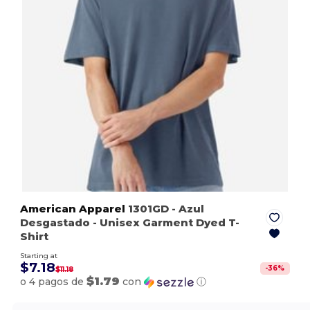
American Apparel
1301GD
- Azul
Desgastado
- Unisex Garment Dyed T-
Shirt
Starting at
$7.18
-
36
%
$11.18
$1.79
o 4 pagos de
con
ⓘ