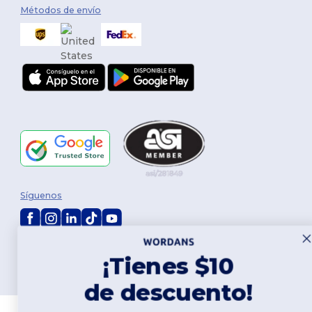
Métodos de envío
Síguenos
2026. Todos los derechos reservados
¡Tienes $10
Términos y Condiciones
|
Política de personalización
|
Política de
Privacidad
|
Política de Cookies
|
Mapa del sitio
de descuento!