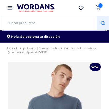
×
App de Wordans
Descargar app
¡Mejores precios en app!
Hola,
Selecciona tu dirección
Inicio
Ropa básica | Complementos
Camisetas
Hombres
American Apparel 1301GD
W52