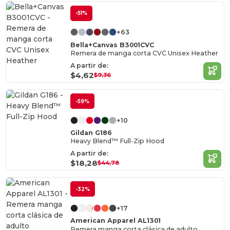
-51%
+63
Bella+Canvas B3001CVC
Remera de manga corta CVC Unisex Heather
A partir de:
$4,62
$9,36
-59%
+10
Gildan G186
Heavy Blend™ Full-Zip Hood
A partir de:
$18,28
$44,78
-32%
+17
American Apparel AL1301
Remera manga corta clásica de adulto