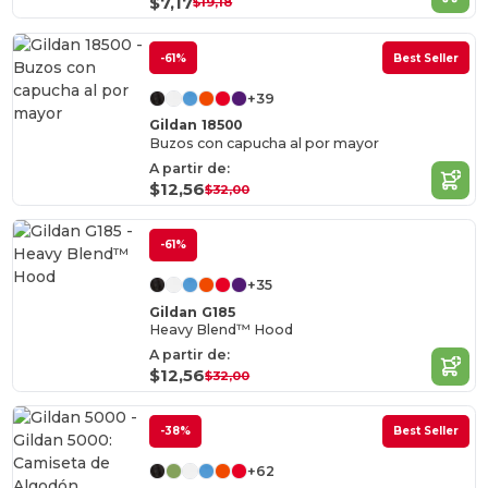
$7,17
$19,18
-61%
Best Seller
+39
Gildan 18500
Buzos con capucha al por mayor
A partir de:
$12,56
$32,00
-61%
+35
Gildan G185
Heavy Blend™ Hood
A partir de:
$12,56
$32,00
-38%
Best Seller
+62