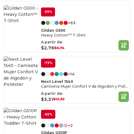
-59%
+63
Gildan G500
Heavy Cotton™ T-Shirt
A partir de:
$2,76
$6,74
-73%
+14
Next Level 1540
Camiseta Mujer Confort V de Algodón y Poliéster
A partir de:
$3,31
$12,32
-50%
+2
Gildan G510P