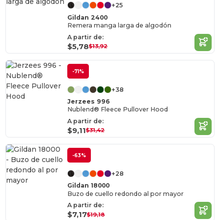
+25
Gildan 2400
Remera manga larga de algodón
A partir de:
$5,78
$13,92
-71%
+38
Jerzees 996
Nublend® Fleece Pullover Hood
A partir de:
$9,11
$31,42
-63%
+28
Gildan 18000
Buzo de cuello redondo al por mayor
A partir de:
$7,17
$19,18