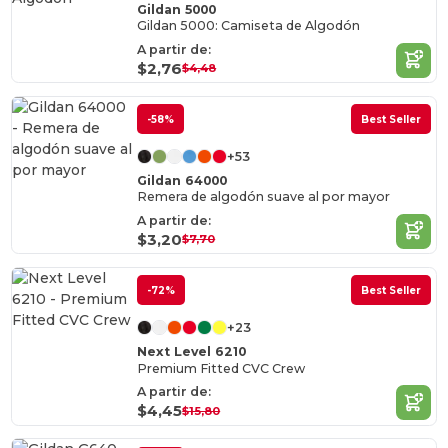
Gildan 5000
Gildan 5000: Camiseta de Algodón
A partir de:
$2,76
$4,48
-58%
Best Seller
+53
Gildan 64000
Remera de algodón suave al por mayor
A partir de:
$3,20
$7,70
-72%
Best Seller
+23
Next Level 6210
Premium Fitted CVC Crew
A partir de:
$4,45
$15,80