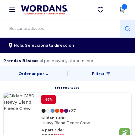
×
App de Wordans
Descargar app
¡Mejores precios en app!
Hola,
Selecciona tu dirección
Prendas Básicas
al por mayor y al por menor
Ordenar por
Filtrar
5953 resultados.
-63%
+27
Gildan G180
Heavy Blend Fleece Crew
A partir de: