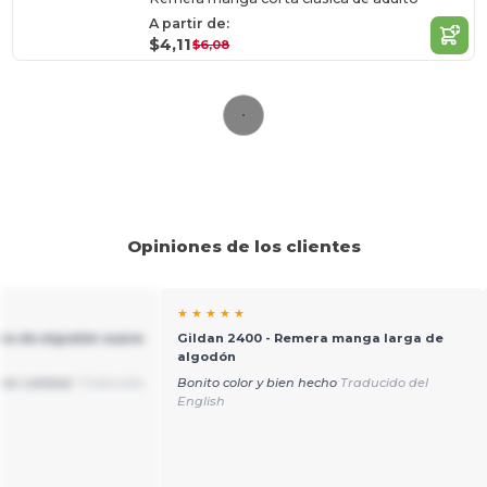
A partir de:
$4,11
$6,08
Opiniones de los clientes
★ ★ ★ ★ ★
ra de algodón suave
Gildan 2400 - Remera manga larga de
algodón
ran calidad.
Traducido
Bonito color y bien hecho
Traducido del
English