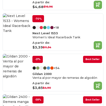
A partir de:
$4,68
$16,96
-70%
+18
Next Level 1533
Women's Ideal Racerback Tank
A partir de:
$3,39
$11,34
-21%
Best Seller
+54
Gildan 2000
Venta al por mayor de remeras de algodón
A partir de:
$3,85
$4,90
-58%
Best Seller