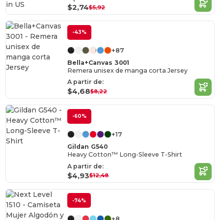
in
US
$2,74
$5,92
-43%
+87
Bella+Canvas 3001
Remera unisex de manga corta Jersey
A partir de:
$4,68
$8,22
-60%
+17
Gildan G540
Heavy Cotton™ Long-Sleeve T-Shirt
A partir de:
$4,93
$12,48
-74%
+8