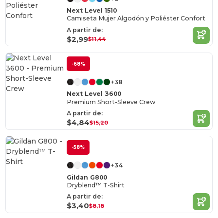
Next Level 1510
Camiseta Mujer Algodón y Poliéster Confort
A partir de:
$2,99
$11,44
-68%
+38
Next Level 3600
Premium Short-Sleeve Crew
A partir de:
$4,84
$15,20
-58%
+34
Gildan G800
Dryblend™ T-Shirt
A partir de:
$3,40
$8,18