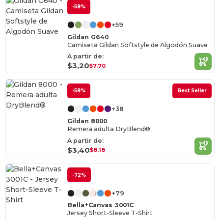
-58%
+59
Gildan G640
Camiseta Gildan Softstyle de Algodón Suave
A partir de:
$3,20
$7,70
-58%
Best Seller
+38
Gildan 8000
Remera adulta DryBlend®
A partir de:
$3,40
$8,18
-72%
+79
Bella+Canvas 3001C
Jersey Short-Sleeve T-Shirt