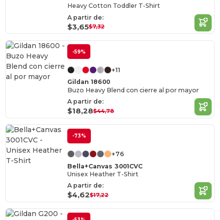
Heavy Cotton Toddler T-Shirt
A partir de:
$3,65
$7,32
-59%
+11
Gildan 18600
Buzo Heavy Blend con cierre al por mayor
A partir de:
$18,28
$44,78
-73%
+76
Bella+Canvas 3001CVC
Unisex Heather T-Shirt
A partir de:
$4,62
$17,22
-53%