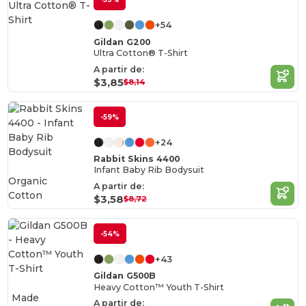
+54
Gildan G200
Ultra Cotton® T-Shirt
A partir de:
$3,85
$8,14
-59%
+24
Rabbit Skins 4400
Infant Baby Rib Bodysuit
Organic
A partir de:
Cotton
$3,58
$8,72
-54%
+43
Gildan G500B
Heavy Cotton™ Youth T-Shirt
Made
A partir de: