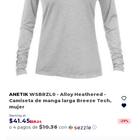
ANETIK
WSBRZL0
- Alloy Heathered
-
Camiseta de manga larga Breeze Tech,
mujer
Starting at
$41.45
-
29
%
$58.24
$10.36
o 4 pagos de
con
ⓘ