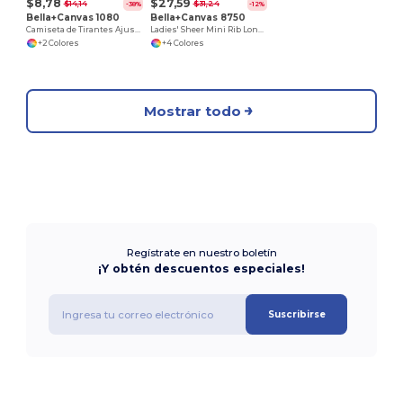
$8,78
$27,59
$14,14
$31,24
-38%
-12%
Bella+Canvas 1080
Bella+Canvas 8750
Camiseta de Tirantes Ajustada para Mujer
Ladies' Sheer Mini Rib Long Sleeve V-Neck T-Shirt
+2 Colores
+4 Colores
Mostrar todo
Regístrate en nuestro boletín
¡Y obtén descuentos especiales!
Suscribirse