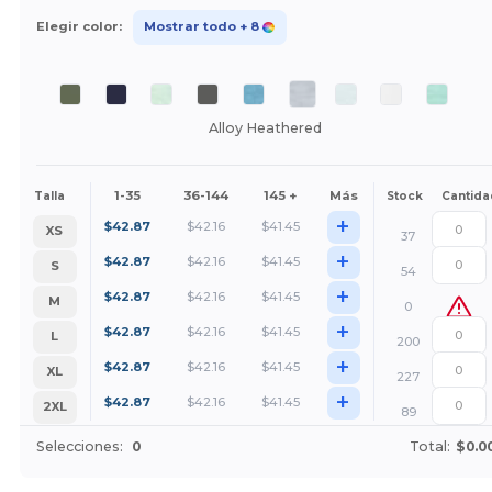
Elegir color:
Mostrar todo
+ 8
Alloy Heathered
1-35
36-144
145 +
Más
Talla
Stock
Cantida
+
$
42.87
$
42.16
$
41.45
XS
37
+
$
42.87
$
42.16
$
41.45
S
54
+
$
42.87
$
42.16
$
41.45
M
0
+
$
42.87
$
42.16
$
41.45
L
200
+
$
42.87
$
42.16
$
41.45
XL
227
+
$
42.87
$
42.16
$
41.45
2XL
89
Selecciones:
0
Total:
$0.0