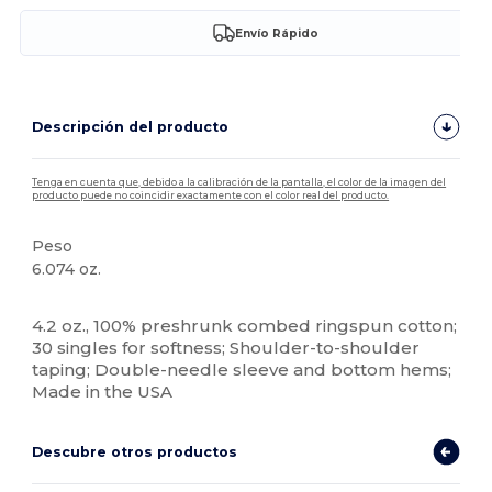
Envío Rápido
Descripción del producto
Tenga en cuenta que, debido a la calibración de la pantalla, el color de la imagen del
producto puede no coincidir exactamente con el color real del producto.
Peso
6.074 oz.
Alto stock
4.2 oz., 100% preshrunk combed ringspun cotton;
30 singles for softness; Shoulder-to-shoulder
taping; Double-needle sleeve and bottom hems;
Made in the USA
Descubre otros productos