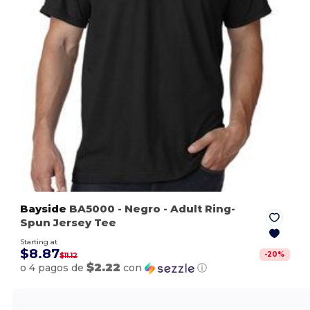
Bayside
BA5000
- Negro
- Adult Ring-
Spun Jersey Tee
Starting at
$8.87
-
20
%
$11.12
$2.22
o 4 pagos de
con
ⓘ