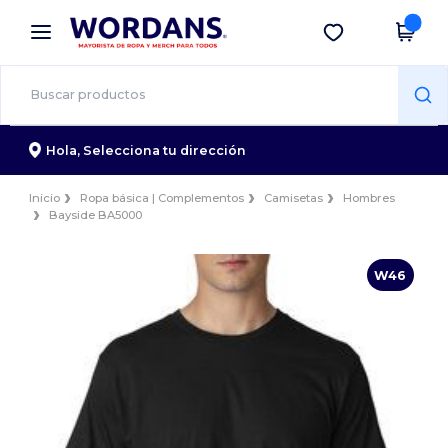
×
App de Wordans
Descargar app
¡Mejores precios en app!
Hola,
Selecciona tu dirección
Inicio
Ropa básica | Complementos
Camisetas
Hombres
Bayside BA5000
W46