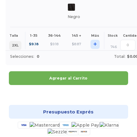
Negro
1-35
36-144
145 +
Más
Talla
Stock
Cantida
+
$
9.18
$
9.18
$
8.87
2XL
746
Selecciones:
0
Total:
$0.0
Agregar al Carrito
¡Personalízalo!
Presupuesto Exprés