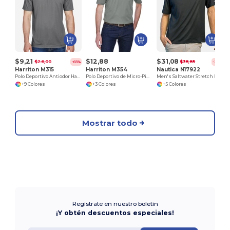
$9,21
$12,88
$31,08
$26,00
$38,85
-65%
-20%
Harriton M315
Harriton M354
Nautica N17922
Polo Deportivo Antiodor Harriton
Polo Deportivo de Micro-Piqué para Hombre
Men's Saltwater Stretch Polo
+9 Colores
+3 Colores
+5 Colores
Mostrar todo
Regístrate en nuestro boletín
¡Y obtén descuentos especiales!