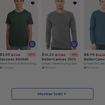
$3,05
$14,22
$8,79
-57%
-21%
$7,08
$17,98
$14,3
Jerzees 560MR
Bella+Canvas 3513
Adult Premium Blend Ring-Spun T-Shirt
Unisex Triblend Long-Sleeve T-Shirt
+12 Colores
+19 Colores
+27 Colores
Mostrar todo