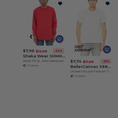
$7,96
-34%
$12,08
Shaka Wear SHMHLS
$7,74
Adult 7.5 oz., Max Heavyweight Long-Sleeve T-Shirt
-35%
$11,98
Bella+Canvas 3880C
+3 Colores
Unisex Viscose Fashion T-Shirt
+3 Colores