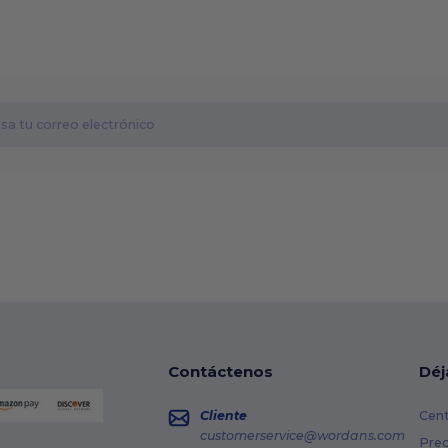
Contáctenos
Déj
Cliente
Cent
customerservice@wordans.com
Prec