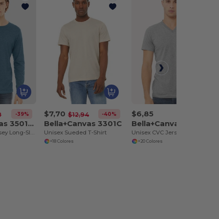
$7,70
$6,85
-39%
-40%
8
$12,94
Bella+Canvas 3501CVC
Bella+Canvas 3301C
Bella+Canvas 3005CVC
Unisex CVC Jersey Long-Sleeve T-Shirt
Unisex Sueded T-Shirt
Unisex CVC Jersey V-Neck T-Shirt
+18 Colores
+20 Colores