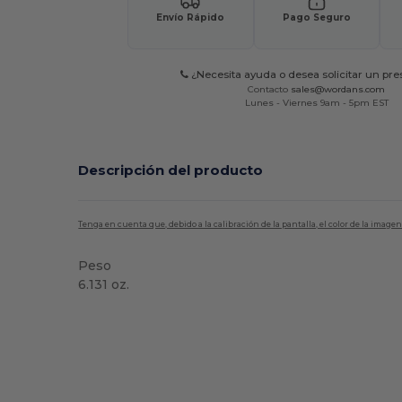
Envío Rápido
Pago Seguro
¿Necesita ayuda o desea solicitar un pr
Contacto
sales@wordans.com
Lunes - Viernes 9am - 5pm EST
Descripción del producto
Tenga en cuenta que, debido a la calibración de la pantalla, el color de la imag
Peso
6.131 oz.
Personalizable
Etiqueta extraíble