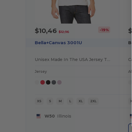
$10,46
-19%
$12,96
Bella+Canvas 3001U
B
Unisex Made In The USA Jersey T-Shirt
Jersey
A
XS
S
M
L
XL
2XL
W50
Illinois