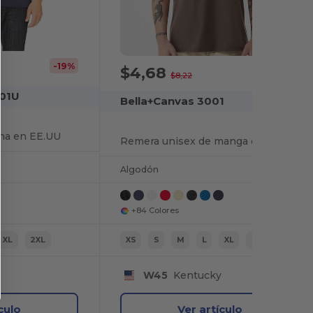
-19%
$4,68
-43%
$8,22
001U
Bella+Canvas 3001
ha en EE.UU
Remera unisex de manga corta Jersey
Algodón
+84 Colores
XL
2XL
XS
S
M
L
XL
2XL
W45
Kentucky
culo
Ver artículo