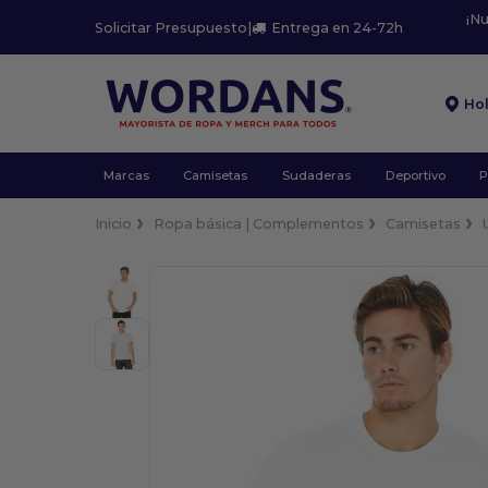
¡N
Solicitar Presupuesto
|
Entrega en 24-72h
Ho
Marcas
Camisetas
Sudaderas
Deportivo
P
Inicio
Ropa básica | Complementos
Camisetas