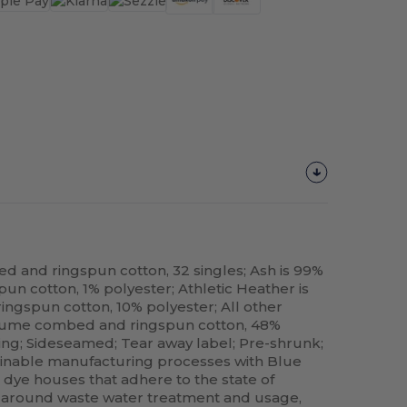
ed and ringspun cotton, 32 singles; Ash is 99%
n cotton, 1% polyester; Athletic Heather is
ngspun cotton, 10% polyester; All other
rlume combed and ringspun cotton, 48%
ing; Sideseamed; Tear away label; Pre-shrunk;
nable manufacturing processes with Blue
nt dye houses that adhere to the state of
ns around waste water treatment and usage,