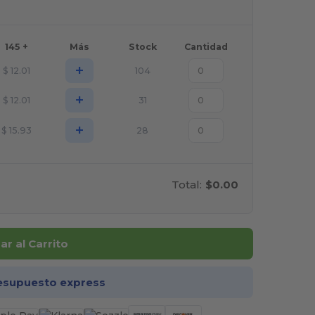
145 +
Más
Stock
Cantidad
+
$
12.01
104
+
$
12.01
31
+
$
15.93
28
Total:
$0.00
r al Carrito
esupuesto express