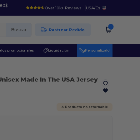
 80$
Over 10k+ Reviews
USA
/
Es
Buscar
Rastrear Pedido
los promocionales
Liquidación
¡Personalízalo!
Unisex Made In The USA Jersey
⚠️ Producto no retornable