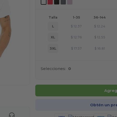
Talla
1-35
36-144
L
$
12.37
$
12.24
XL
$
12.76
$
12.55
3XL
$
17.57
$
16.81
Selecciones:
0
Agrega
ara tus productos
Obtén un pr