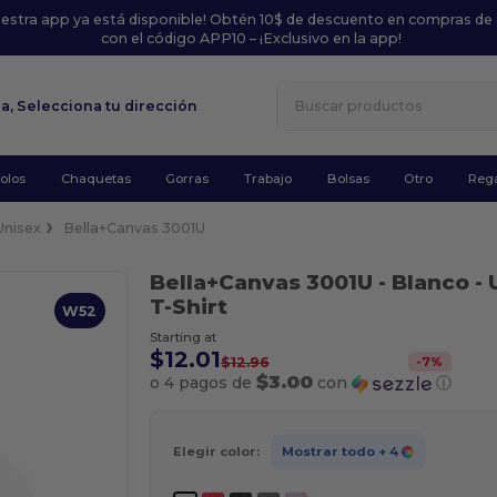
uestra app ya está disponible! Obtén 10$ de descuento en compras de
con el código APP10 – ¡Exclusivo en la app!
la,
Selecciona tu dirección
olos
Chaquetas
Gorras
Trabajo
Bolsas
Otro
Rega
Unisex
Bella+Canvas 3001U
Bella+Canvas 3001U
- Blanco
- 
T-Shirt
W52
Starting at
$12.01
-
7
%
$12.96
$3.00
o 4 pagos de
con
ⓘ
Elegir color:
Mostrar todo
+ 4