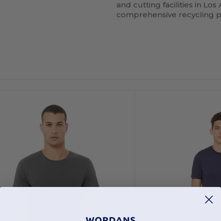
and cutting facilities in Lo
comprehensive recycling p
Personalízalo!