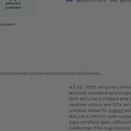
Atención
Confiable
esupuesto?
en del producto puede no coincidir exactamente con el color real del producto.
4.2 oz., 100% airlume comb
airlume combed and ringspu
90% airlume combed and ri
heather colors are 52% ai
polyest; Retail fit;
Unisex
siz
BELLA+CANVAS uses sustai
Sign certified dyes, efficie
Californias EPA regulatio