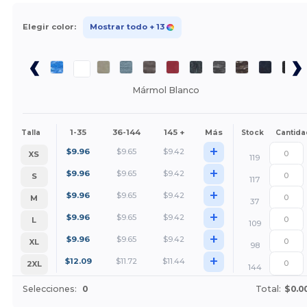
Elegir color:
Mostrar todo
+ 13
Mármol Blanco
1-35
36-144
145 +
Más
Talla
Stock
Cantida
+
$
9.96
$
9.65
$
9.42
XS
119
+
$
9.96
$
9.65
$
9.42
S
117
+
$
9.96
$
9.65
$
9.42
M
37
+
$
9.96
$
9.65
$
9.42
L
109
+
$
9.96
$
9.65
$
9.42
XL
98
+
$
12.09
$
11.72
$
11.44
2XL
144
Selecciones:
0
Total:
$0.0