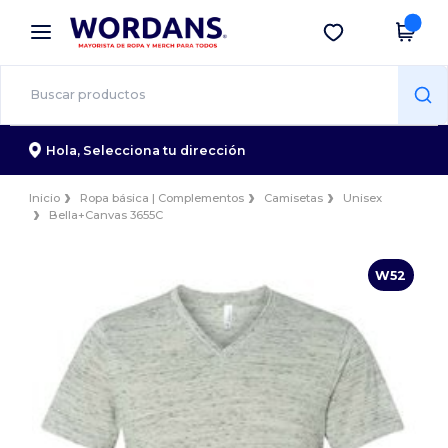
×
App de Wordans
Descargar app
¡Mejores precios en app!
Hola,
Selecciona tu dirección
Inicio
Ropa básica | Complementos
Camisetas
Unisex
Bella+Canvas 3655C
W52