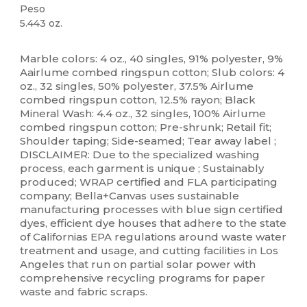
Peso
5.443 oz.
Etiqueta extraíble
Personalizable
Marble colors: 4 oz., 40 singles, 91% polyester, 9%
Aairlume combed ringspun cotton; Slub colors: 4
oz., 32 singles, 50% polyester, 37.5% Airlume
combed ringspun cotton, 12.5% rayon; Black
Mineral Wash: 4.4 oz., 32 singles, 100% Airlume
combed ringspun cotton; Pre-shrunk; Retail fit;
Shoulder taping; Side-seamed; Tear away label ;
DISCLAIMER: Due to the specialized washing
process, each garment is unique ; Sustainably
produced; WRAP certified and FLA participating
company; Bella+Canvas uses sustainable
manufacturing processes with blue sign certified
dyes, efficient dye houses that adhere to the state
of Californias EPA regulations around waste water
treatment and usage, and cutting facilities in Los
Angeles that run on partial solar power with
comprehensive recycling programs for paper
waste and fabric scraps.