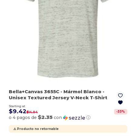
Bella+Canvas 3655C
- Mármol Blanco
-
Unisex Textured Jersey V-Neck T-Shirt
Starting at
$9.42
-
33
%
$14.04
$2.35
o 4 pagos de
con
ⓘ
⚠️ Producto no retornable