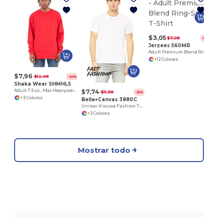
$3,05
$7,08
-57%
Jerzees 560MR
Adult Premium Blend Ring-Spun T-Shirt
+12 Colores
$7,96
$12,08
-34%
Shaka Wear SHMHLS
$7,74
Adult 7.5 oz., Max Heavyweight Long-Sleeve T-Shirt
$11,98
-35%
+3 Colores
Bella+Canvas 3880C
Unisex Viscose Fashion T-Shirt
+3 Colores
Mostrar todo