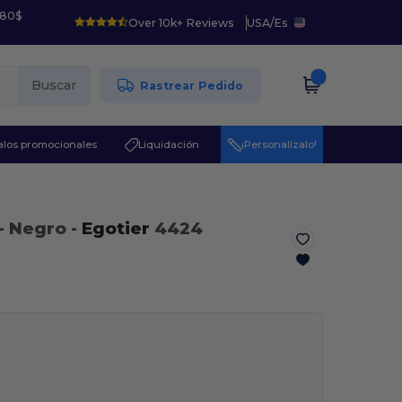
 80$
Over 10k+ Reviews
USA
/
Es
Buscar
Rastrear Pedido
los promocionales
Liquidación
¡Personalízalo!
- Negro
-
Egotier
4424