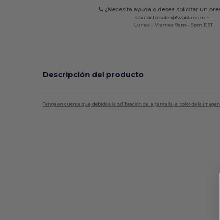
¿Necesita ayuda o desea solicitar un pr
Contacto
sales@wordans.com
Lunes - Viernes 9am - 5pm EST
Descripción del producto
Tenga en cuenta que, debido a la calibración de la pantalla, el color de la imag
Personalizable