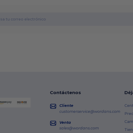
Contáctenos
Déj
Cliente
Cent
customerservice@wordans.com
Prec
Cami
Venta
sales@wordans.com
Tien