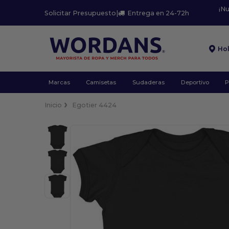
¡N
Solicitar Presupuesto
|
Entrega en 24-72h
Ho
Marcas
Camisetas
Sudaderas
Deportivo
P
Inicio
Egotier 4424