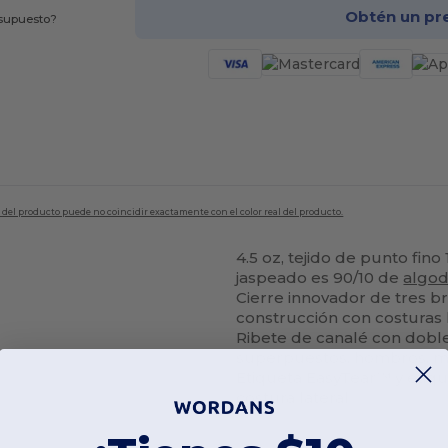
Obtén un pr
esupuesto?
en del producto puede no coincidir exactamente con el color real del producto.
4.5 oz, tejido de punto fin
jaspeado es 90/10 de
algo
Cierre innovador de tres br
construcción con costuras 
Ribete de canalé con dobl
superpuestos, hombros, m
Etiqueta EasyTear™ y etiqu
costura lateral