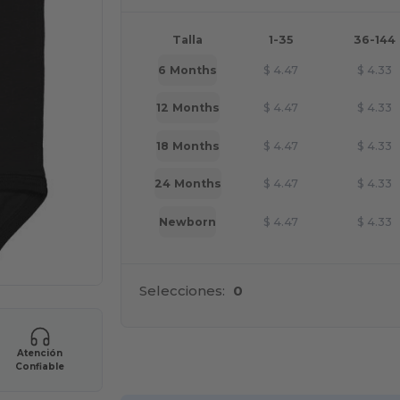
Talla
1-35
36-144
6 Months
$
4.47
$
4.33
12 Months
$
4.47
$
4.33
18 Months
$
4.47
$
4.33
24 Months
$
4.47
$
4.33
Newborn
$
4.47
$
4.33
Selecciones:
0
Atención
¡Pe
Confiable