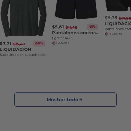
$9,35
$17,9
LIQUIDACI
$5,61
-51%
$11,48
Pantalones cortos de entrenamiento para mujer con entrepierna de 7 pulgadas que absorben la humedad
+5 Colores
Egotier 1423
$7,71
-50%
+5 Colores
$15,48
LIQUIDACIÓN
Sudadera con capucha de camiseta Triblend del Distrito - Egotier DM139
Mostrar todo