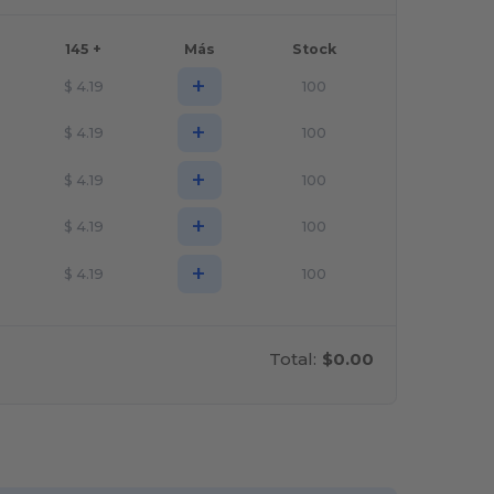
145 +
Más
Stock
+
$
4.19
100
+
$
4.19
100
+
$
4.19
100
+
$
4.19
100
+
$
4.19
100
Total:
$0.00
rsonalízalo!