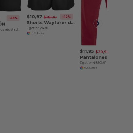
$10,97
-42%
$18,98
-48%
8
Shorts Wayfarer de running para mujer
ÓN
Egotier 2430
Pantalones cortos ajustados para mujer con entrepierna de 2.5 pulgadas que absorben la humedad - Egotier 1232
+5 Colores
$11,95
-43%
$20,98
Pantalones de chándal con bolsillos
Egotier 4850MP
+5 Colores