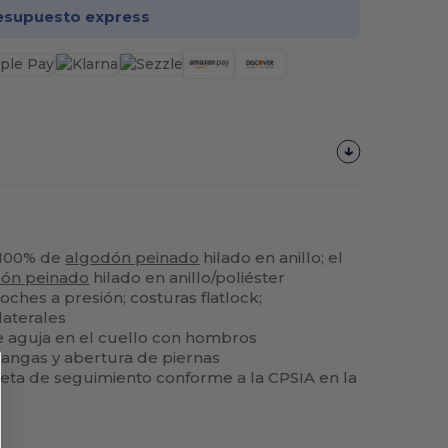
esupuesto express
o 100% de
algodón peinado
hilado en anillo; el
dón peinado
hilado en anillo/poliéster
oches a presión; costuras flatlock;
laterales
e aguja en el cuello con hombros
angas y abertura de piernas
eta de seguimiento conforme a la CPSIA en la