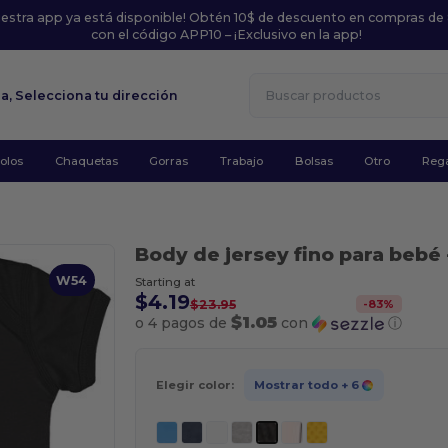
uestra app ya está disponible! Obtén 10$ de descuento en compras de
con el código APP10 – ¡Exclusivo en la app!
la,
Selecciona tu dirección
olos
Chaquetas
Gorras
Trabajo
Bolsas
Otro
Rega
Body de jersey fino para bebé
W54
Starting at
$4.19
-
83
%
$23.95
$1.05
o 4 pagos de
con
ⓘ
Elegir color:
Mostrar todo
+ 6