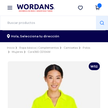
×
App de Wordans
Descargar app
¡Mejores precios en app!
Hola,
Selecciona tu dirección
Inicio
Ropa básica | Complementos
Camisetas
Polos
Mujeres
Core365 CE104W
W52