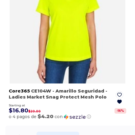
Core365
CE104W
- Amarillo Seguridad
-
Ladies Market Snag Protect Mesh Polo
Starting at
$16.80
-
16
%
$20.00
$4.20
o 4 pagos de
con
ⓘ