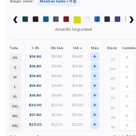
Elegir color:
Mostrar todo
+ 11
Amarillo Seguridad
1-35
36-144
145 +
Más
Talla
Stock
Cantida
+
$
16.80
$
16.80
$
16.80
XS
22
+
$
16.80
$
16.80
$
16.80
S
144
+
$
16.80
$
16.80
$
16.80
M
167
+
$
16.80
$
16.80
$
16.80
L
161
+
$
16.80
$
16.80
$
16.80
XL
110
+
$
20.00
$
20.00
$
20.00
2XL
52
+
$
21.60
$
21.60
$
21.60
3XL
28
+
$
23.20
$
23.20
$
23.20
4XL
18