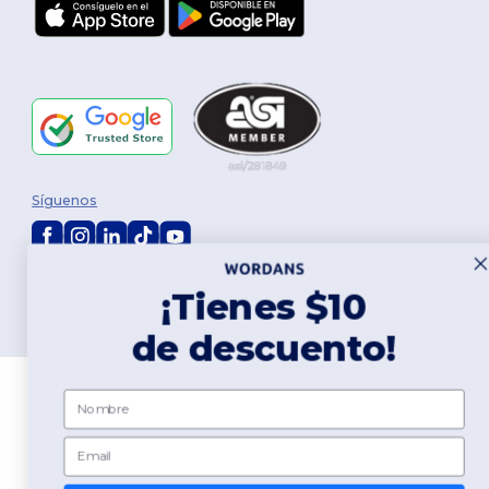
Síguenos
2026. Todos los derechos reservados
¡Tienes $10
Términos y Condiciones
|
Política de personalización
|
Política de
Privacidad
|
Política de Cookies
|
Mapa del sitio
de descuento!
Nombre
Email