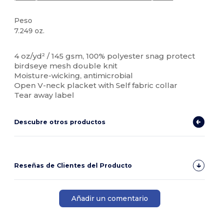
Peso
7.249 oz.
Etiqueta extraíble
Sublimación
Personalizable
4 oz/yd² / 145 gsm, 100% polyester snag protect
birdseye mesh double knit
Moisture-wicking, antimicrobial
Open V-neck placket with Self fabric collar
Tear away label
Descubre otros productos
Reseñas de Clientes del Producto
Añadir un comentario