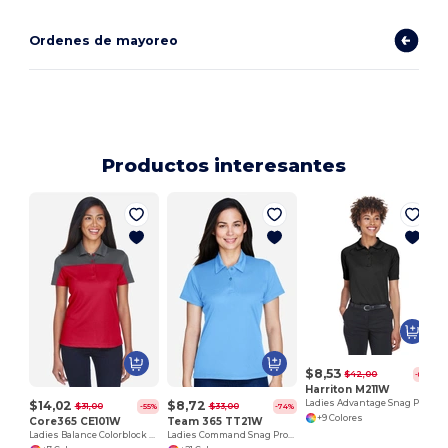
Ordenes de mayoreo
Productos interesantes
$8,53
$42,00
-80%
Harriton M211W
$14,02
$8,72
Ladies Advantage Snag Protection Plus Tactical Polo
$31,00
$33,00
-55%
-74%
+9 Colores
Core365 CE101W
Team 365 TT21W
Ladies Balance Colorblock Performance Piqué Polo
Ladies Command Snag Protection Polo