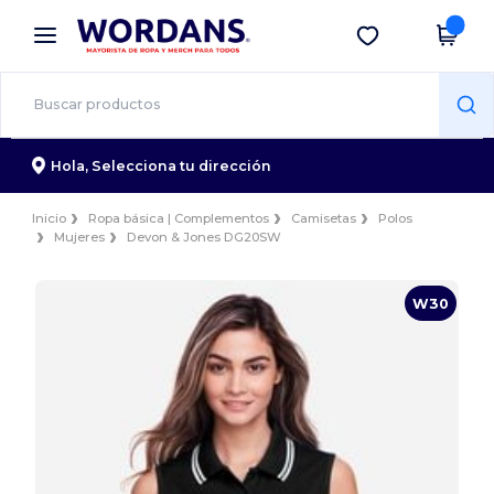
×
App de Wordans
Descargar app
¡Mejores precios en app!
Hola,
Selecciona tu dirección
Inicio
Ropa básica | Complementos
Camisetas
Polos
Mujeres
Devon & Jones DG20SW
W30