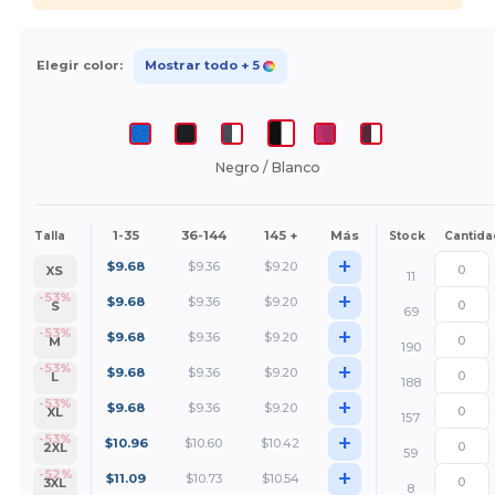
Elegir color:
Mostrar todo
+ 5
Negro / Blanco
1-35
36-144
145 +
Más
Talla
Stock
Cantida
+
$
9.68
$
9.36
$
9.20
XS
11
+
-53%
$
9.68
$
9.36
$
9.20
S
69
+
-53%
$
9.68
$
9.36
$
9.20
M
190
+
-53%
$
9.68
$
9.36
$
9.20
L
188
+
-53%
$
9.68
$
9.36
$
9.20
XL
157
+
-53%
$
10.96
$
10.60
$
10.42
2XL
59
+
-52%
$
11.09
$
10.73
$
10.54
3XL
8