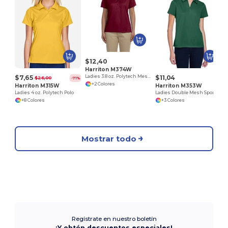
$12,40
Harriton M374W
$7,65
$11,04
Ladies 3.8 oz. Polytech Mesh Insert Polo
$26,00
-71%
+2 Colores
Harriton M315W
Harriton M353W
Ladies 4 oz. Polytech Polo
Ladies Double Mesh Sport Shirt
+8 Colores
+3 Colores
Mostrar todo
Regístrate en nuestro boletín
¡Y obtén descuentos especiales!