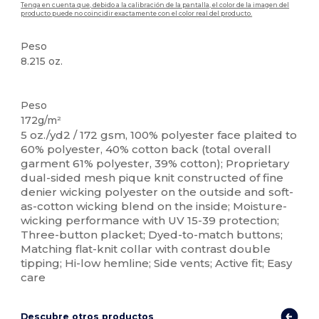
Tenga en cuenta que, debido a la calibración de la pantalla, el color de la imagen del
producto puede no coincidir exactamente con el color real del producto.
Peso
8.215 oz.
Sublimación
Personalizable
Peso
172g/m²
5 oz./yd2 / 172 gsm, 100% polyester face plaited to
60% polyester, 40% cotton back (total overall
garment 61% polyester, 39% cotton); Proprietary
dual-sided mesh pique knit constructed of fine
denier wicking polyester on the outside and soft-
as-cotton wicking blend on the inside; Moisture-
wicking performance with UV 15-39 protection;
Three-button placket; Dyed-to-match buttons;
Matching flat-knit collar with contrast double
tipping; Hi-low hemline; Side vents; Active fit; Easy
care
Descubre otros productos