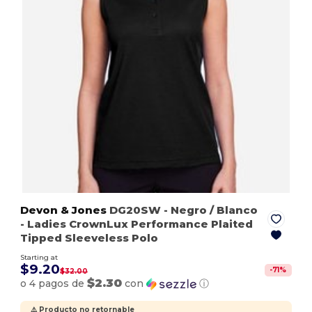
Devon & Jones
DG20SW
- Negro / Blanco
- Ladies CrownLux Performance Plaited
Tipped Sleeveless Polo
Starting at
$9.20
-
71
%
$32.00
$2.30
o 4 pagos de
con
ⓘ
⚠️ Producto no retornable