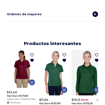
Ordenes de mayoreo
Productos interesantes
$12,40
Harriton M374W
$11,04
$10,12
Ladies 3.8 oz. Polytech Mesh Insert Polo
$37,00
-73%
+2 Colores
Harriton M353W
Harriton M211LW