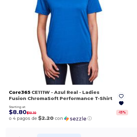
Core365
CE111W
- Azul Real
- Ladies
Fusion ChromaSoft Performance T-Shirt
Starting at
$8.80
-
13
%
$10.10
$2.20
o 4 pagos de
con
ⓘ