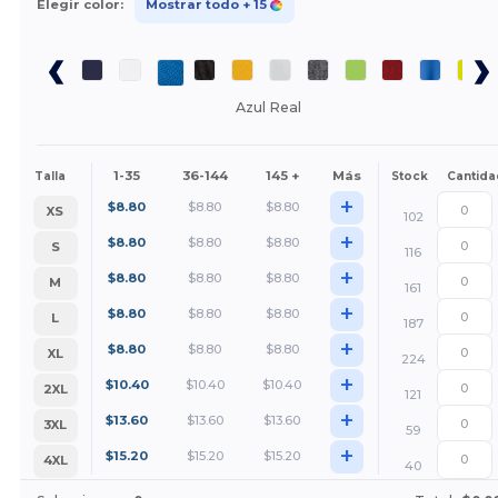
Elegir color:
Mostrar todo
+ 15
Azul Real
1-35
36-144
145 +
Más
Talla
Stock
Cantida
+
$
8.80
$
8.80
$
8.80
XS
102
+
$
8.80
$
8.80
$
8.80
S
116
+
$
8.80
$
8.80
$
8.80
M
161
+
$
8.80
$
8.80
$
8.80
L
187
+
$
8.80
$
8.80
$
8.80
XL
224
+
$
10.40
$
10.40
$
10.40
2XL
121
+
$
13.60
$
13.60
$
13.60
3XL
59
+
$
15.20
$
15.20
$
15.20
4XL
40