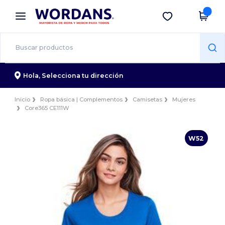
×
App de Wordans
Descargar app
¡Mejores precios en app!
Hola,
Selecciona tu dirección
Inicio
Ropa básica | Complementos
Camisetas
Mujeres
Core365 CE111W
W52