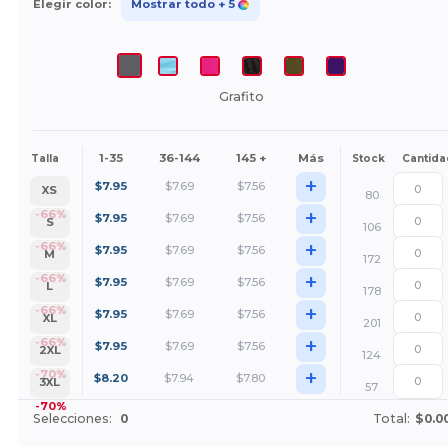
Elegir color:
Mostrar todo
+ 5
Grafito
1-35
36-144
145 +
Más
Talla
Stock
Cantida
+
$
7.95
$
7.69
$
7.56
XS
80
+
-66%
$
7.95
$
7.69
$
7.56
S
106
+
-66%
$
7.95
$
7.69
$
7.56
M
172
+
-66%
$
7.95
$
7.69
$
7.56
L
178
+
-66%
$
7.95
$
7.69
$
7.56
XL
201
+
-66%
$
7.95
$
7.69
$
7.56
2XL
124
+
-70%
$
8.20
$
7.94
$
7.80
3XL
57
-70%
Selecciones:
0
Total:
$0.0