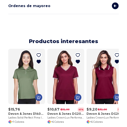
Ordenes de mayoreo
Productos interesantes
$15,76
$10,67
$9,20
$32,00
$32,00
-67%
-71%
Devon & Jones D140SW
Devon & Jones DG20CW
Devon & Jones DG20SW
Ladies Solid Perfect Pima Interlock Polo
Ladies CrownLux Performance Plaited Tipped V-Neck Polo
Ladies CrownLux Performance Plaited Tipped Sleeveless Polo
+1 Colores
+6 Colores
+6 Colores