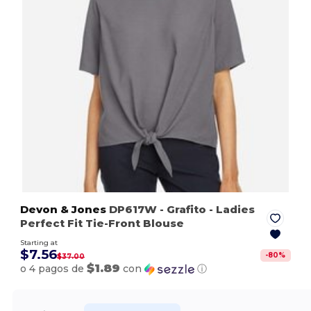
Devon & Jones
DP617W
- Grafito
- Ladies
Perfect Fit Tie-Front Blouse
Starting at
$7.56
-
80
%
$37.00
$1.89
o 4 pagos de
con
ⓘ