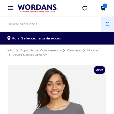
×
App de Wordans
Descargar app
¡Mejores precios en app!
Hola,
Selecciona tu dirección
Inicio
Ropa básica | Complementos
Camisetas
Mujeres
Devon & Jones DP617W
W52