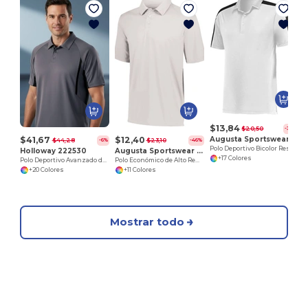
$13,84
$20,50
-32%
$41,67
$12,40
Augusta Sportswear 5028
$44,28
$23,10
-6%
-46%
Polo Deportivo Bicolor Resistente y Fresco
Holloway 222530
Augusta Sportswear 5017
+17 Colores
Polo Deportivo Avanzado de Alto Rendimiento
Polo Económico de Alto Rendimiento
+20 Colores
+11 Colores
Mostrar todo