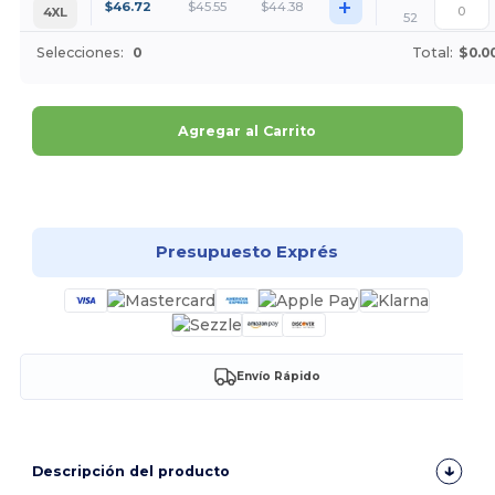
+
$
46.72
$
45.55
$
44.38
4XL
52
Selecciones:
0
Total:
$0.0
Agregar al Carrito
¡Personalízalo!
Presupuesto Exprés
Envío Rápido
Descripción del producto