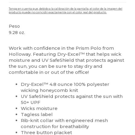
Tenga en cuenta que, debido a la calibración de la pantalla, el color de la imagen del
producto puede no coincidir exactamente con el color real del producto.
Peso
9.28 oz.
Sublimación
Work with confidence in the Prism Polo from
Holloway. Featuring Dry-Excel™ that helps wick
moisture and UV SafeShield that protects against
the sun, you can be sure to stay dry and
comfortable in or out of the office!
Dry-Excel™ 4.8 ounce 100% polyester
wicking honeycomb knit
UV SafeShield protects against the sun with
50+ UPF
Wicks moisture
Tagless label
Rib-knit collar with engineered mesh
construction for breathability
Three button placket