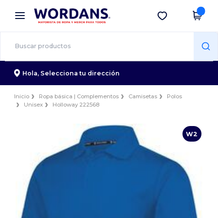
×
App de Wordans
Descargar app
¡Mejores precios en app!
Hola,
Selecciona tu dirección
Inicio
Ropa básica | Complementos
Camisetas
Polos
Unisex
Holloway 222568
W2