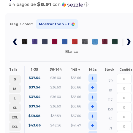
$8.91
o 4 pagos de
con
ⓘ
Elegir color:
Mostrar todo
+ 11
Blanco
1-35
36-144
145 +
Más
Talla
Stock
Cantida
+
$
37.54
$
36.60
$
35.66
S
79
+
$
37.54
$
36.60
$
35.66
M
19
+
$
37.54
$
36.60
$
35.66
L
117
+
$
37.54
$
36.60
$
35.66
XL
150
+
$
39.58
$
38.59
$
37.60
2XL
62
+
$
43.66
$
42.56
$
41.47
3XL
71