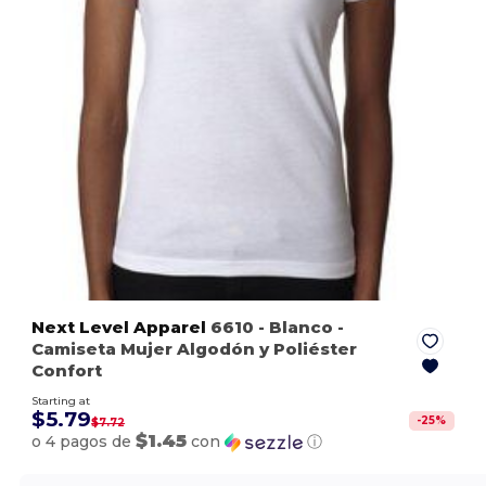
Next Level Apparel
6610
- Blanco
-
Camiseta Mujer Algodón y Poliéster
Confort
Starting at
$5.79
-
25
%
$7.72
$1.45
o 4 pagos de
con
ⓘ