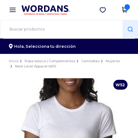
×
App de Wordans
Descargar app
¡Mejores precios en app!
Hola,
Selecciona tu dirección
Inicio
Ropa básica | Complementos
Camisetas
Mujeres
Next Level Apparel 6610
W52