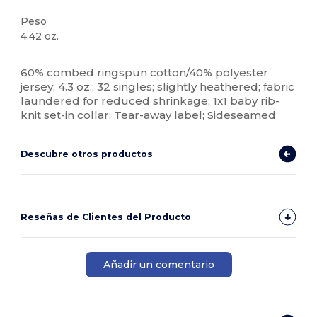
Peso
4.42 oz.
Alto stock
Etiqueta extraíble
Personalizable
60% combed ringspun cotton/40% polyester
jersey; 4.3 oz.; 32 singles; slightly heathered; fabric
laundered for reduced shrinkage; 1x1 baby rib-
knit set-in collar; Tear-away label; Sideseamed
Descubre otros productos
Reseñas de Clientes del Producto
Añadir un comentario