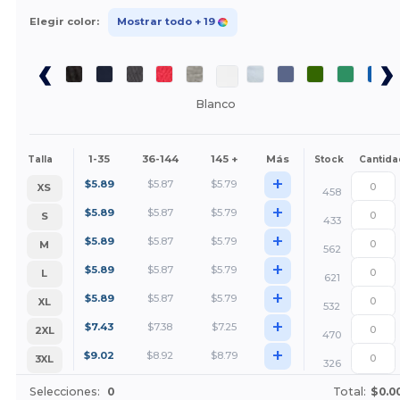
Elegir color:
Mostrar todo
+ 19
Blanco
1-35
36-144
145 +
Más
Talla
Stock
Cantida
+
$
5.89
$
5.87
$
5.79
XS
458
+
$
5.89
$
5.87
$
5.79
S
433
+
$
5.89
$
5.87
$
5.79
M
562
+
$
5.89
$
5.87
$
5.79
L
621
+
$
5.89
$
5.87
$
5.79
XL
532
+
$
7.43
$
7.38
$
7.25
2XL
470
+
$
9.02
$
8.92
$
8.79
3XL
326
Selecciones:
0
Total:
$0.0