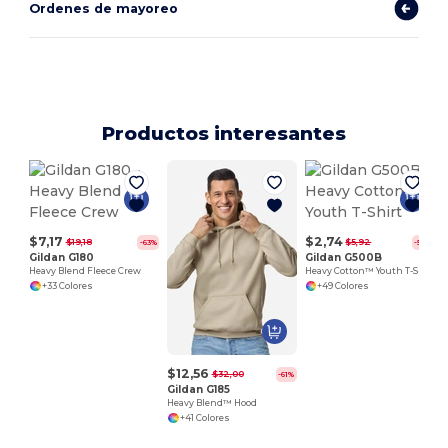
Ordenes de mayoreo
Productos interesantes
$7,17
$2,74
$19,18
$5,92
-63%
-54%
Gildan G180
Gildan G500B
Heavy Blend Fleece Crew
Heavy Cotton™ Youth T-Shirt
+33 Colores
+49 Colores
$12,56
$32,00
-61%
Gildan G185
Heavy Blend™ Hood
+41 Colores