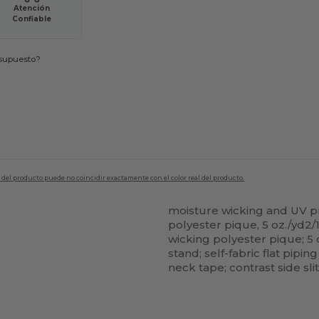
Atención
Confiable
esupuesto?
en del producto puede no coincidir exactamente con el color real del producto.
moisture wicking and UV p
polyester pique, 5 oz./yd2
wicking polyester pique; 5 o
stand; self-fabric flat pipi
neck tape; contrast side sli