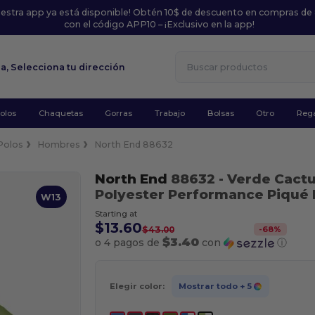
uestra app ya está disponible! Obtén 10$ de descuento en compras de
con el código APP10 – ¡Exclusivo en la app!
la,
Selecciona tu dirección
olos
Chaquetas
Gorras
Trabajo
Bolsas
Otro
Rega
Polos
Hombres
North End 88632
North End
88632
- Verde Cact
Polyester Performance Piqué 
W13
Starting at
$13.60
-
68
%
$43.00
$3.40
o 4 pagos de
con
ⓘ
Elegir color:
Mostrar todo
+ 5