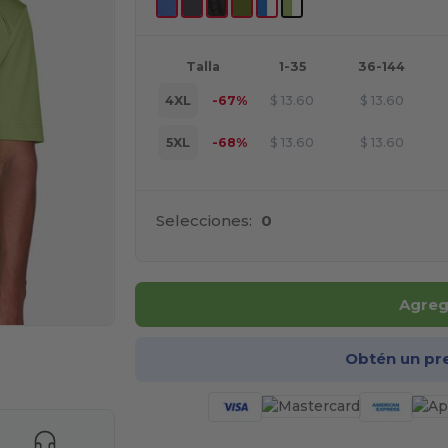
Talla
1-35
36-144
4XL
-67%
$
13.60
$
13.60
5XL
-68%
$
13.60
$
13.60
Selecciones:
0
Agrega
Obtén un pr
e AQUÍ!