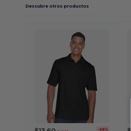
Descubre otros productos
¡Personalízalo!
¡
$13,60
$
-68%