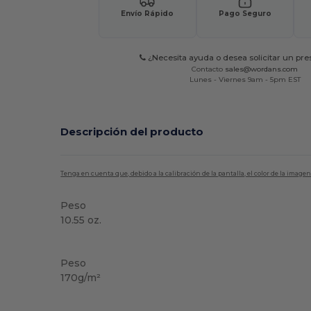
Envío Rápido
Pago Seguro
¿Necesita ayuda o desea solicitar un pr
Contacto
sales@wordans.com
Lunes - Viernes 9am - 5pm EST
Descripción del producto
Tenga en cuenta que, debido a la calibración de la pantalla, el color de la imag
Peso
10.55 oz.
Reciclado
Personalizable
Peso
170g/m²