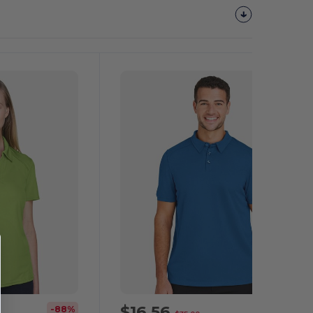
¡Personalízalo!
$16,56
-88%
-53%