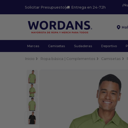
¡N
Solicitar Presupuesto
|
Entrega en 24-72h
Ho
Marcas
Camisetas
Sudaderas
Deportivo
P
Inicio
Ropa básica | Complementos
Camisetas