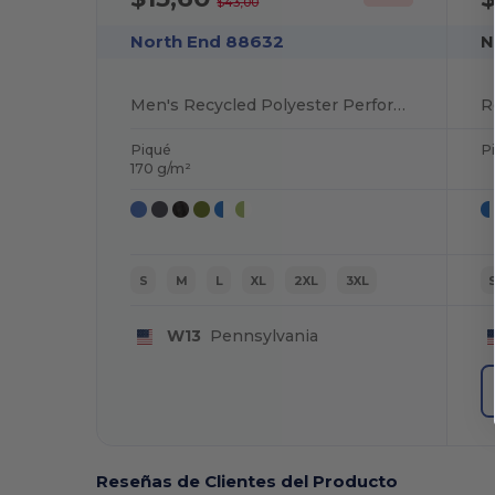
$43,00
North End 88632
N
Men's Recycled Polyester Performance Piqué Polo
Piqué
P
170 g/m²
S
M
L
XL
2XL
3XL
W13
Pennsylvania
Reseñas de Clientes del Producto