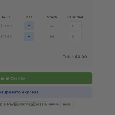
145 +
Más
Stock
Cantidad
+
$
13.60
44
+
$
13.60
86
Total:
$0.00
r al Carrito
esupuesto express