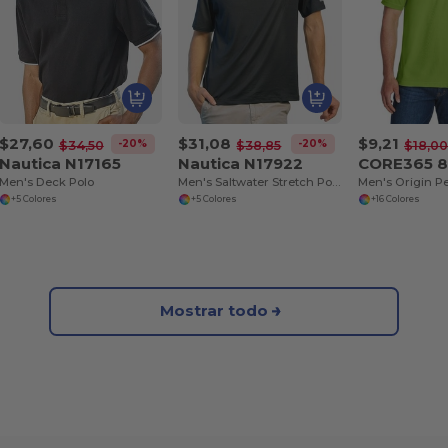
$27,60
$31,08
$9,21
-20%
-20%
$34,50
$38,85
$18,0
Nautica N17165
Nautica N17922
CORE365 8
Men's Deck Polo
Men's Saltwater Stretch Polo
+5 Colores
+5 Colores
+16 Colores
Mostrar todo