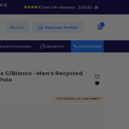
 80$
Over 10k+ Reviews
USA
/
Es
Buscar
Rastrear Pedido
los promocionales
Liquidación
¡Personalízalo!
us C/Blanco
- Men's Recycled
Polo
⚠️ Producto no retornable