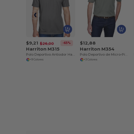
$9,21
$12,88
-65%
$26,00
Harriton M315
Harriton M354
Polo Deportivo Antiodor Harriton
Polo Deportivo de Micro-Piqué para Hombre
+9 Colores
+3 Colores