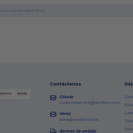
Contáctenos
Déj
Cliente
Cent
customerservice@wordans.com
Prec
Cami
Venta
sales@wordans.com
Tien
Dev
Rastreo de pedido