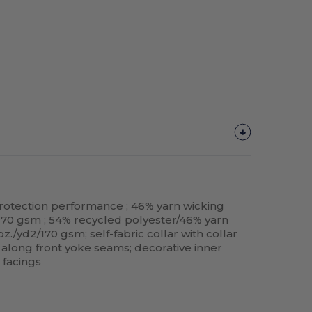
rotection performance ; 46% yarn wicking
/170 gsm ; 54% recycled polyester/46% yarn
z./yd2/170 gsm; self-fabric collar with collar
ng along front yoke seams; decorative inner
t facings