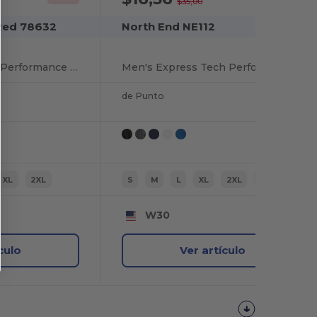
$35,00
Red 78632
North End NE112
Recycled Polyester Performance Pique Polo
Men's Express Tech Performance Polo
de Punto
XL
2XL
S
M
L
XL
2XL
3XL
W30
culo
Ver artículo