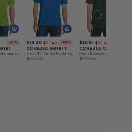
$13,20
$13,61
-49%
-40%
-38%
0
$22,00
$22,00
8181
CORE365 88181T
CORE365 CE101
Men's Origin Performance Piqué Polo
Men's Tall Origin Performance Piqué Polo
Men's Balance Colorblock Performance Piqué Polo
+6 Colores
+7 Colores