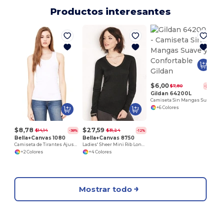
Productos interesantes
$6,00
$7,80
-23%
Gildan 64200L
Camiseta Sin Mangas Suave y Confortable Gildan
+6 Colores
$8,78
$27,59
$14,14
$31,24
-38%
-12%
Bella+Canvas 1080
Bella+Canvas 8750
Camiseta de Tirantes Ajustada para Mujer
Ladies' Sheer Mini Rib Long Sleeve V-Neck T-Shirt
+2 Colores
+4 Colores
Mostrar todo