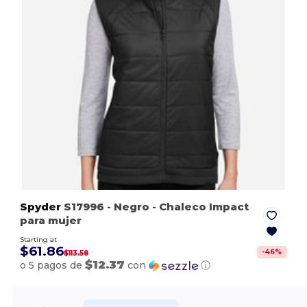
Spyder
S17996
- Negro
- Chaleco Impact
para mujer
Starting at
$61.86
-
46
%
$113.58
$12.37
o 5 pagos de
con
ⓘ