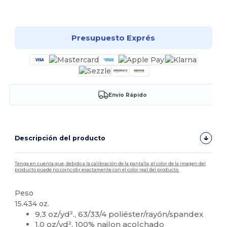
¡Personalízalo!
Presupuesto Exprés
Envío Rápido
Descripción del producto
Tenga en cuenta que, debido a la calibración de la pantalla, el color de la imagen del
producto puede no coincidir exactamente con el color real del producto.
Peso
15.434 oz.
9,3 oz/yd²., 63/33/4 poliéster/rayón/spandex
1,0 oz/yd², 100% nailon acolchado