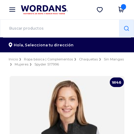
×
App de Wordans
Descargar app
¡Mejores precios en app!
Hola,
Selecciona tu dirección
Inicio
Ropa básica | Complementos
Chaquetas
Sin Mangas
Mujeres
Spyder S17996
W46