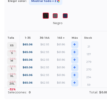
Elegir color:
Mostrar todo
+ 2
Negro
1-35
36-144
145 +
Más
Talla
Stock
+
$
65.06
$
62.93
$
61.86
XS
21
+
-26%
$
65.06
$
62.93
$
61.86
S
137
+
-26%
$
65.06
$
62.93
$
61.86
M
279
+
-26%
$
65.06
$
62.93
$
61.86
L
270
+
-26%
$
65.06
$
62.93
$
61.86
XL
234
+
-26%
$
65.06
$
62.93
$
61.86
2XL
59
-32%
Selecciones:
0
Total:
$0.0