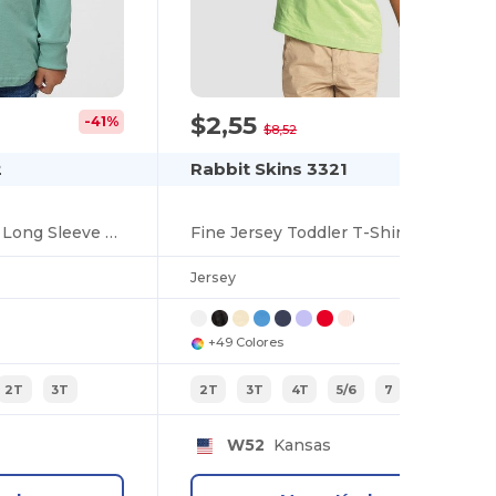
$2,55
-41%
-70%
$8,52
2
Rabbit Skins 3321
Fine Jersey Toddler Long Sleeve T-Shirt
Fine Jersey Toddler T-Shirt
Jersey
+49 Colores
2T
3T
2T
3T
4T
5/6
7
W52
Kansas