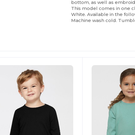
bottom, as well as embroide
This model comes in one cla
White. Available in the follo
Machine wash cold. Tumbl
Personalízalo!
¡Personalízalo!