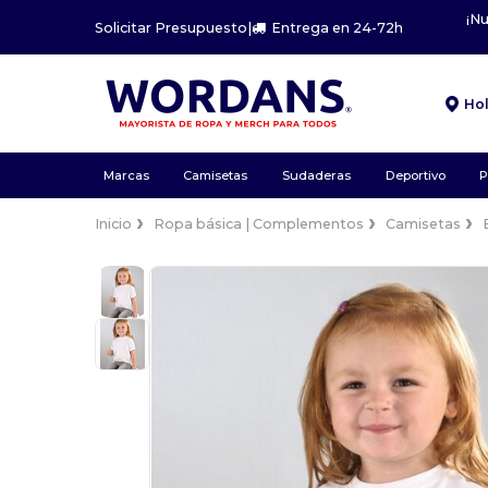
¡N
Solicitar Presupuesto
|
Entrega en 24-72h
Ho
Marcas
Camisetas
Sudaderas
Deportivo
P
Inicio
Ropa básica | Complementos
Camisetas