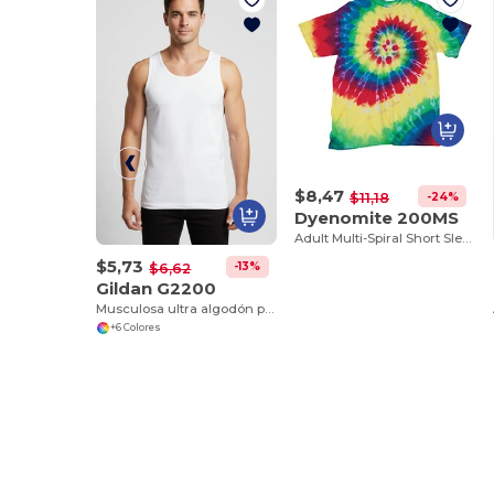
$8,47
-24%
$11,18
Dyenomite 200MS
Adult Multi-Spiral Short Sleeve Tee
$5,73
-13%
$6,62
Gildan G2200
Musculosa ultra algodón para adultos
+6 Colores