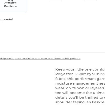
Atención
Confiable
esupuesto?
en del producto puede no coincidir exactamente con el color real del producto.
Keep your little one comfo
Polyester T-Shirt by Subli
fabric, this performant gar
moisture management
jer
wear, on its own or layered 
tee will become the ultimat
details you’ll be thrilled t
shoulder taping, an EasyT