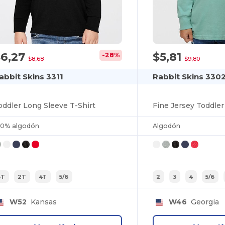
$6,27
$5,81
-28%
$8,68
$9,80
abbit Skins 3311
Rabbit Skins 330
oddler Long Sleeve T-Shirt
00% algodón
Algodón
3T
2T
4T
5/6
2
3
4
5/6
W52
Kansas
W46
Georgia