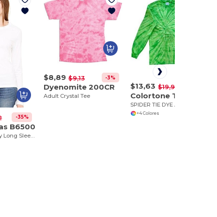
$8,89
-3%
$9,13
$13,63
Dyenomite 200CR
-32%
$19,94
Colortone T2000
Adult Crystal Tee
SPIDER TIE DYE ADULT LONG SLEEVE
+4 Colores
-35%
2
vas B6500
Women's Jersey Long Sleeve Tee