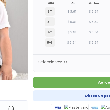
Talla
1-35
36-144
2T
$
5.61
$
5.54
3T
$
5.61
$
5.54
4T
$
5.61
$
5.54
5/6
$
5.54
$
5.54
Selecciones:
0
Agrega
ara tus productos
Obtén un pr