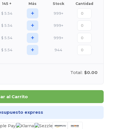
145 +
Más
Stock
Cantidad
+
$
5.54
999+
+
$
5.54
999+
+
$
5.54
999+
+
$
5.54
944
Total:
$0.00
r al Carrito
esupuesto express