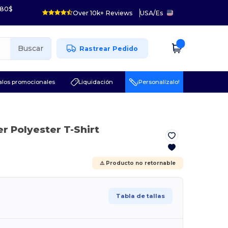
 80$
Over 10k+ Reviews
USA
/
Es
Buscar
Rastrear Pedido
los promocionales
Liquidación
¡Personalízalo!
r Polyester T-Shirt
⚠️ Producto no retornable
Tabla de tallas