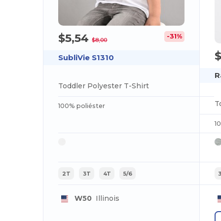
$5,54
-31%
$8,00
SubliVie S1310
R
Toddler Polyester T-Shirt
T
100% poliéster
1
2T
3T
4T
5/6
W50
Illinois