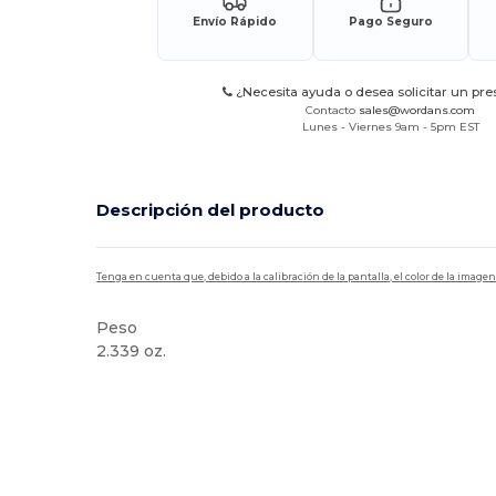
Envío Rápido
Pago Seguro
¿Necesita ayuda o desea solicitar un pr
Contacto
sales@wordans.com
Lunes - Viernes 9am - 5pm EST
Descripción del producto
Tenga en cuenta que, debido a la calibración de la pantalla, el color de la imag
Peso
2.339 oz.
Alto stock
Sublimación