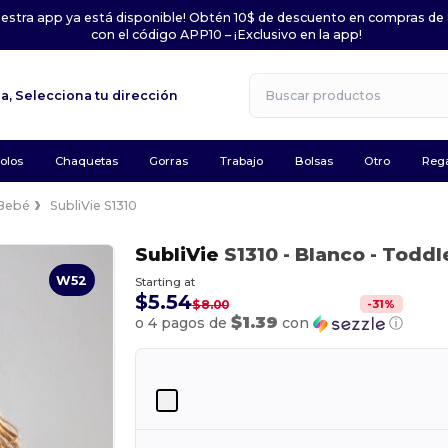
uestra app ya está disponible! Obtén 10$ de descuento en compras de
con el código APP10 – ¡Exclusivo en la app!
la,
Selecciona tu dirección
olos
Chaquetas
Gorras
Trabajo
Bolsas
Otro
Rega
Bebé
SubliVie S1310
SubliVie
S1310
- Blanco
- Toddle
W52
Starting at
$5.54
-
31
%
$8.00
$1.39
o 4 pagos de
con
ⓘ