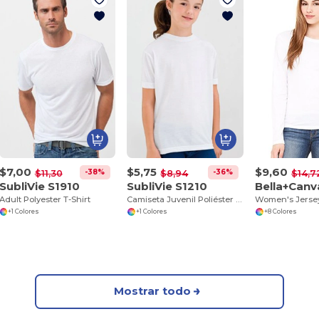
$7,00
$5,75
$9,60
-38%
-36%
$11,30
$8,94
$14,7
SubliVie S1910
SubliVie S1210
Bella+Can
Adult Polyester T-Shirt
Camiseta Juvenil Poliéster Confort
+1 Colores
+1 Colores
+8 Colores
Mostrar todo