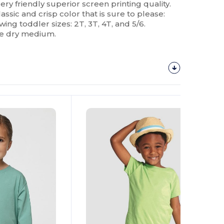
ry friendly superior screen printing quality.
ssic and crisp color that is sure to please:
wing toddler sizes: 2T, 3T, 4T, and 5/6.
e dry medium.
¡Personalízalo!