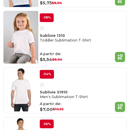
$5,75
$8,94
-38%
Sublivie 1310
Toddler Sublimation T-Shirt
A partir de:
$5,54
$8,94
-34%
Sublivie S1910
Men's Sublimation T-Shirt
A partir de:
$7,00
$10,55
-36%