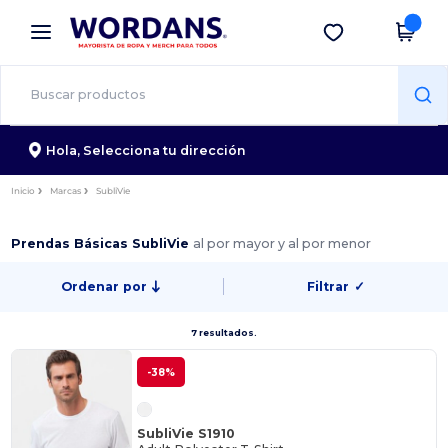
×
App de Wordans
Descargar app
¡Mejores precios en app!
Hola,
Selecciona tu dirección
Inicio
Marcas
SubliVie
Prendas Básicas SubliVie
al por mayor y al por menor
Ordenar por
Filtrar
✓
7 resultados.
-38%
SubliVie S1910