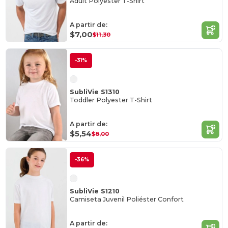
Adult Polyester T-Shirt
A partir de:
$7,00
$11,30
-31%
SubliVie S1310
Toddler Polyester T-Shirt
A partir de:
$5,54
$8,00
-36%
SubliVie S1210
Camiseta Juvenil Poliéster Confort
A partir de: