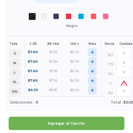
Negro
1-35
36-144
145 +
Más
Talla
Stock
Cantida
+
$
7.60
$
7.18
$
6.76
S
367
+
$
7.60
$
7.18
$
6.76
M
773
+
$
7.60
$
7.18
$
6.76
L
714
+
$
7.60
$
7.18
$
6.76
XL
0
+
$
9.33
$
8.81
$
8.29
2XL
162
Selecciones:
0
Total:
$0.0
Agregar al Carrito