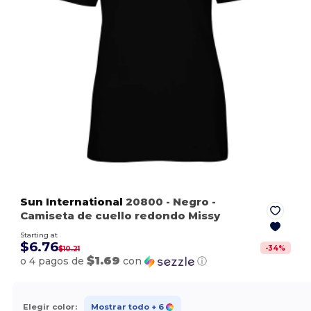
Sun International
20800
- Negro
-
Camiseta de cuello redondo Missy
Starting at
$6.76
-
34
%
$10.21
$1.69
o 4 pagos de
con
ⓘ
Elegir color:
Mostrar todo
+ 6