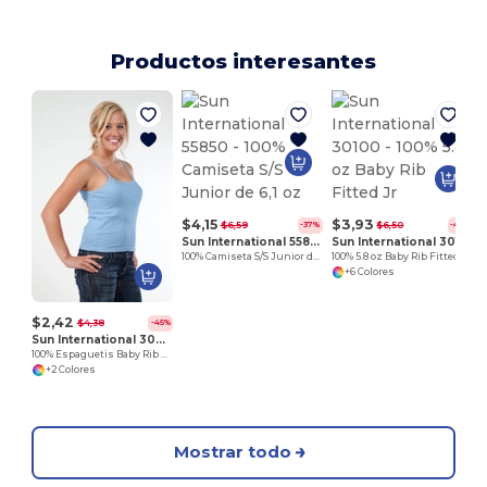
Productos interesantes
$4,15
$3,93
$6,59
$6,50
-37%
-40%
Sun International 55850
Sun International 30100
100% Camiseta S/S Junior de 6,1 oz
100% 5.8 oz Baby Rib Fitted Jr
+6 Colores
$2,42
$4,38
-45%
Sun International 30300
100% Espaguetis Baby Rib 5.8 oz
+2 Colores
Mostrar todo