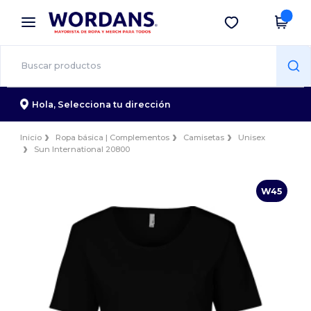
×
App de Wordans
Descargar app
¡Mejores precios en app!
Hola,
Selecciona tu dirección
Inicio
Ropa básica | Complementos
Camisetas
Unisex
Sun International 20800
W45