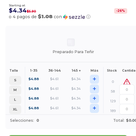
Starting at
$4.34
-
26
%
$5.90
$1.08
o 4 pagos de
con
ⓘ
Preparado Para Teñir
1-35
36-144
145 +
Más
Talla
Stock
Cantida
+
$
4.88
$
4.61
$
4.34
S
0
+
$
4.88
$
4.61
$
4.34
M
58
+
$
4.88
$
4.61
$
4.34
L
129
+
$
4.88
$
4.61
$
4.34
XL
189
Selecciones:
0
Total:
$0.0