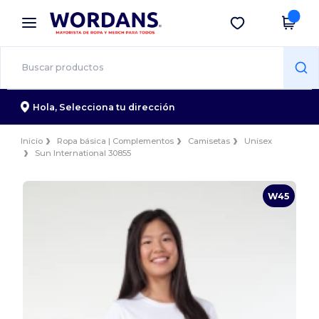
×
App de Wordans
Descargar app
¡Mejores precios en app!
Hola,
Selecciona tu dirección
Inicio
Ropa básica | Complementos
Camisetas
Unisex
Sun International 30855
W45