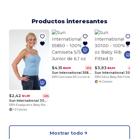
Productos interesantes
$4,15
$3,93
$6,59
$6,50
-37%
-40%
Sun International 55850
Sun International 30100
100% Camiseta S/S Junior de 6,1 oz
100% 5.8 oz Baby Rib Fitted Jr
+6 Colores
$2,42
$4,38
-45%
Sun International 30300
100% Espaguetis Baby Rib 5.8 oz
+2 Colores
Mostrar todo