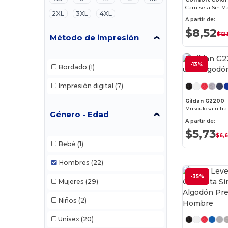
2XL
3XL
4XL
A partir de:
$8,52
$12,
Método de impresión
-13%
Bordado
(1)
Impresión digital
(7)
Gildan G2200
Musculosa ultra
Género - Edad
A partir de:
$5,73
$6,
Bebé
(1)
Hombres
(22)
-35%
Mujeres
(29)
Niños
(2)
Unisex
(20)