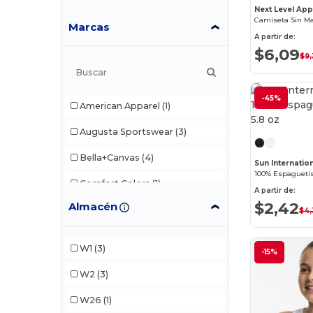
Next Level App
Marcas
A partir de:
$6,09
$9,
-45%
American Apparel
(1)
Augusta Sportswear
(3)
Bella+Canvas
(4)
Sun Internatio
100% Espaguetis
Comfort Colors
(1)
A partir de:
$2,42
Almacén
Gildan
(4)
$4,
Next Level
(2)
W1
(3)
-15%
Next Level Apparel
(1)
W2
(3)
Sun International
(5)
W26
(1)
Team 365
(1)