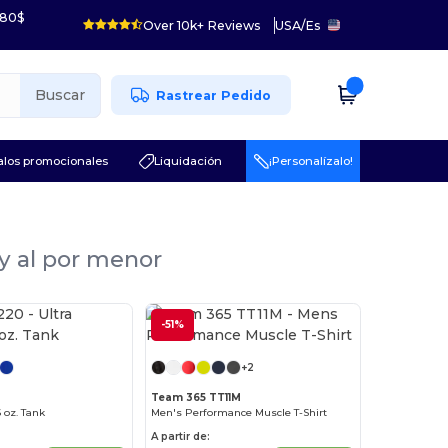
 80$
Over 10k+ Reviews
USA
/
Es
Buscar
Rastrear Pedido
los promocionales
Liquidación
¡Personalízalo!
 y al por menor
-51%
¡Personalízalo!
+2
Team 365 TT11M
 oz. Tank
Men's Performance Muscle T-Shirt
A partir de: