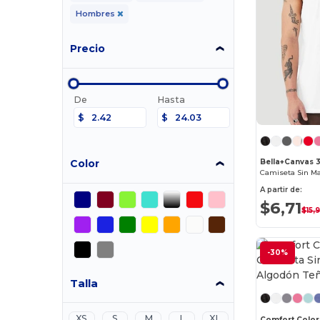
Hombres
Precio
De
Hasta
$
$
Color
Bella+Canvas 
A partir de:
$6,71
$15,
-30%
Talla
XS
S
M
L
XL
Comfort Color