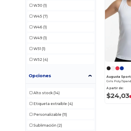
W30
(1)
W45
(7)
W46
(1)
W49
(1)
W51
(1)
W52
(4)
Opciones
Augusta Sport
A partir de:
Alto stock
(14)
$24,03
Etiqueta extraíble
(4)
Personalizable
(11)
Sublimación
(2)