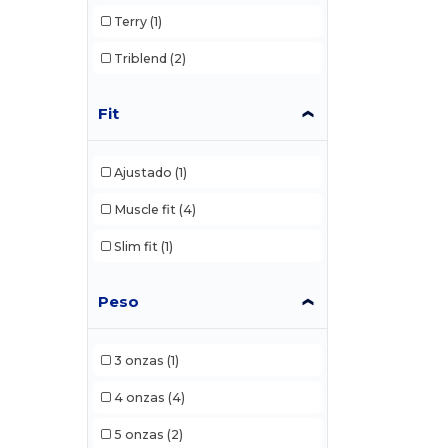
Terry
(1)
Triblend
(2)
Fit
Ajustado
(1)
Muscle fit
(4)
Slim fit
(1)
Peso
3 onzas
(1)
4 onzas
(4)
5 onzas
(2)