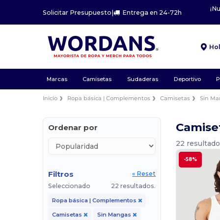
¡N
Solicitar Presupuesto
|
Entrega en 24-72h
Ho
Marcas
Camisetas
Sudaderas
Deportivo
P
Inicio
Ropa básica | Complementos
Camisetas
Sin M
Camise
Ordenar por
22 resultado
-58%
Filtros
« Reset
Seleccionado
22 resultados.
Ropa básica | Complementos
Camisetas
Sin Mangas