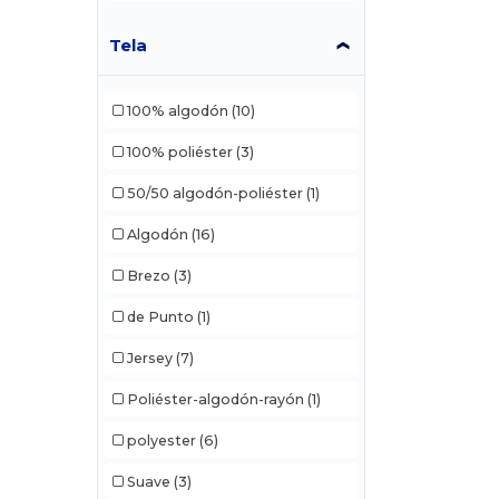
Tela
100% algodón
(10)
100% poliéster
(3)
50/50 algodón-poliéster
(1)
Algodón
(16)
Brezo
(3)
de Punto
(1)
Jersey
(7)
Poliéster-algodón-rayón
(1)
polyester
(6)
Suave
(3)