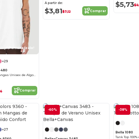
$5,73
A partir de:
$9
$3,81
Comprar
$7,12
¡Personalízalo!
+29
3480
Camiseta Sin Mangas Unisex de Algodón Premium
Comprar
96
-60%
-38%
¡Personalízalo!
¡Personalízalo!
+27
Bella 1080
Tank Top 100% 
s 9360
Bella+Canvas 3483