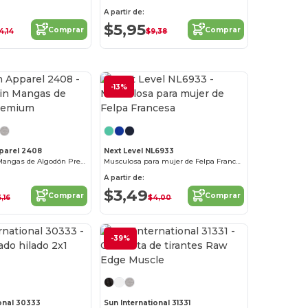
A partir de:
$5,95
Comprar
Comprar
4,14
$9,38
-13%
¡Personalízalo!
parel 2408
Next Level NL6933
Camiseta Sin Mangas de Algodón Premium
Musculosa para mujer de Felpa Francesa
A partir de:
$3,49
Comprar
Comprar
,16
$4,00
-39%
ional 30333
Sun International 31331