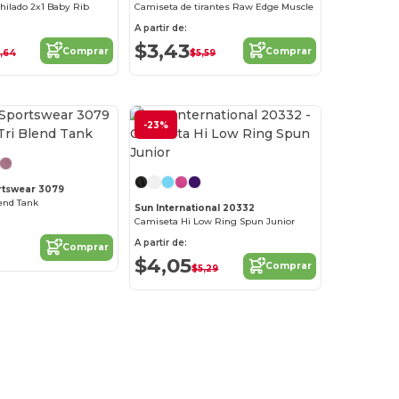
 hilado 2x1 Baby Rib
Camiseta de tirantes Raw Edge Muscle
A partir de:
$3,43
Comprar
Comprar
,64
$5,59
-23%
rtswear 3079
lend Tank
Sun International 20332
Camiseta Hi Low Ring Spun Junior
A partir de:
Comprar
$4,05
Comprar
$5,29