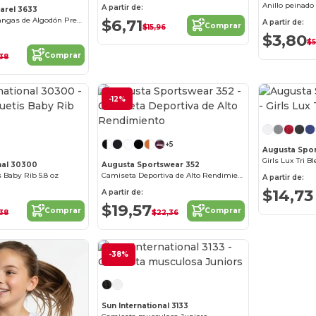
Anillo peinado
A partir de:
arel 3633
Camiseta Sin Mangas de Algodón Premium para Hombre
$6,71
A partir de:
Comprar
$15,96
$3,80
$5
Comprar
38
-12%
+5
Augusta Spo
Girls Lux Tri B
nal 30300
Augusta Sportswear 352
 Baby Rib 5.8 oz
Camiseta Deportiva de Alto Rendimiento
A partir de:
$14,73
A partir de:
$19,57
Comprar
Comprar
38
$22,36
-38%
Sun International 3133