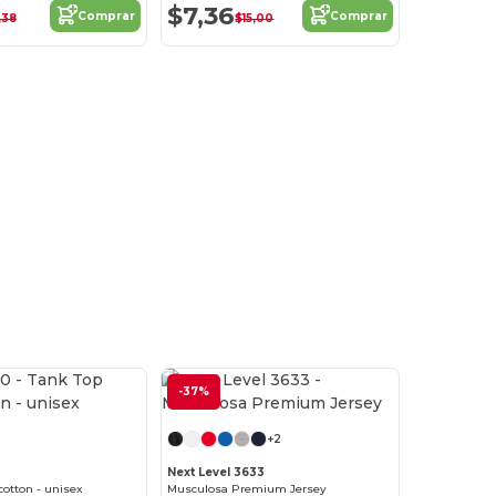
$7,36
Comprar
Comprar
,38
$15,00
-37%
¡Personalízalo!
+2
Next Level 3633
cotton - unisex
Musculosa Premium Jersey