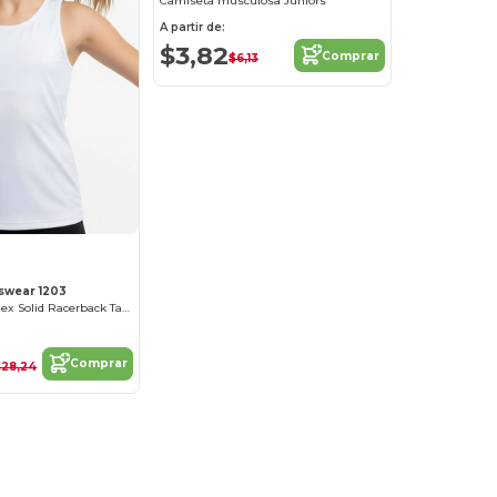
Camiseta musculosa Juniors
A partir de:
$3,82
Comprar
$6,13
swear 1203
Girls Poly/Spandex Solid Racerback Tank
Comprar
$28,24