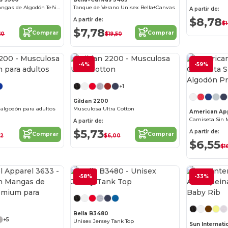
Camiseta Sin Mangas de Algodón Teñido Confort
Tanque de Verano Unisex Bella+Canvas
A partir de:
$8,78
A partir de:
$1
$7,78
Comprar
Comprar
10
$19,50
-4%
¡Personalízalo!
-59%
+1
Gildan 2200
 algodón para adultos
Musculosa Ultra Cotton
American Ap
A partir de:
$5,73
A partir de:
Comprar
Comprar
62
$6,00
$6,55
$16
-58%
-33%
¡Personalízalo!
Bella B3480
+5
Unisex Jersey Tank Top
Sun Internat