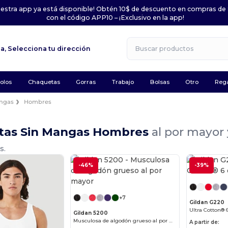
uestra app ya está disponible! Obtén 10$ de descuento en compras de
con el código APP10 – ¡Exclusivo en la app!
la,
Selecciona tu dirección
olos
Chaquetas
Gorras
Trabajo
Bolsas
Otro
Rega
angas
Hombres
tas Sin Mangas Hombres
al por mayor
s.
-46%
-39%
¡Personalízalo!
+7
Gildan G220
Ultra Cotton® 6
Gildan 5200
Musculosa de algodón grueso al por mayor
A partir de: