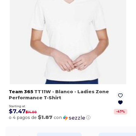
Team 365
TT11W
- Blanco
- Ladies Zone
Performance T-Shirt
Starting at
$7.47
-
47
%
$14.00
$1.87
o 4 pagos de
con
ⓘ