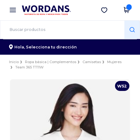
×
App de Wordans
Descargar app
¡Mejores precios en app!
Hola,
Selecciona tu dirección
Inicio
Ropa básica | Complementos
Camisetas
Mujeres
Team 365 TT11W
W52