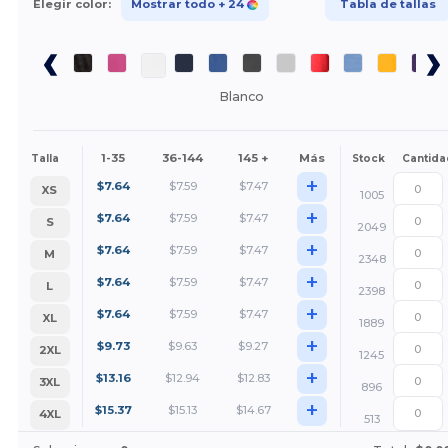
Elegir color:
Mostrar todo
+ 24
Tabla de tallas
Blanco
1-35
36-144
145 +
Más
Talla
Stock
Cantida
+
$
7.64
$
7.59
$
7.47
XS
1005
+
$
7.64
$
7.59
$
7.47
S
2049
+
$
7.64
$
7.59
$
7.47
M
2348
+
$
7.64
$
7.59
$
7.47
L
2398
+
$
7.64
$
7.59
$
7.47
XL
1889
+
$
9.73
$
9.63
$
9.27
2XL
1245
+
$
13.16
$
12.94
$
12.83
3XL
896
+
$
15.37
$
15.13
$
14.67
4XL
513