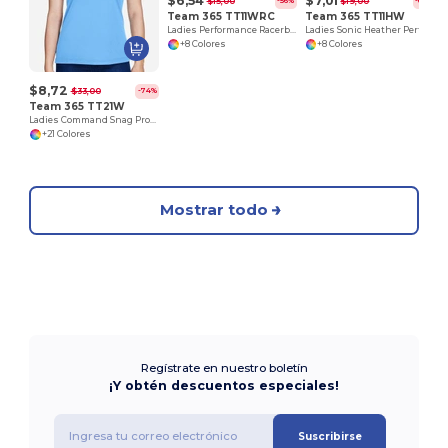
$6,54
$7,01
$15,00
$19,00
-56%
-63%
Team 365 TT11WRC
Team 365 TT11HW
Ladies Performance Racerback Tank
Ladies Sonic Heather Performance T-Shirt
+8 Colores
+8 Colores
$8,72
$33,00
-74%
Team 365 TT21W
Ladies Command Snag Protection Polo
+21 Colores
Mostrar todo
Regístrate en nuestro boletín
¡Y obtén descuentos especiales!
Suscribirse