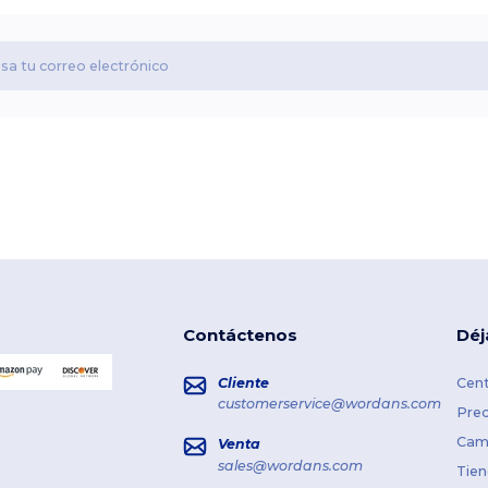
Contáctenos
Déj
Cliente
Cent
customerservice@wordans.com
Prec
Cami
Venta
sales@wordans.com
Tien