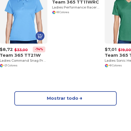
Team 365 TT11WRC
Ladies Performance Racerback Tank
+8 Colores
$8,72
$7,01
-74%
$33,00
$19,0
Team 365 TT21W
Team 365
Ladies Command Snag Protection Polo
+21 Colores
+8 Colores
Mostrar todo