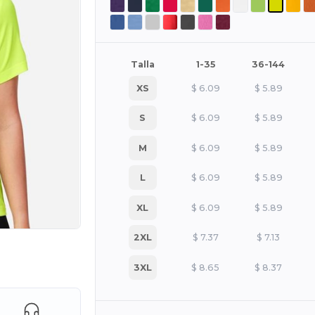
Talla
1-35
36-144
XS
$
6.09
$
5.89
S
$
6.09
$
5.89
M
$
6.09
$
5.89
L
$
6.09
$
5.89
XL
$
6.09
$
5.89
2XL
$
7.37
$
7.13
e AQUÍ!
3XL
$
8.65
$
8.37