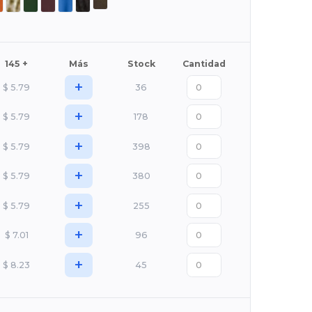
145 +
Más
Stock
Cantidad
+
$
5.79
36
+
$
5.79
178
+
$
5.79
398
+
$
5.79
380
+
$
5.79
255
+
$
7.01
96
+
$
8.23
45