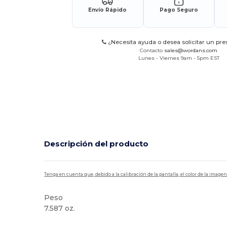
Envío Rápido
Pago Seguro
¿Necesita ayuda o desea solicitar un pr
Contacto
sales@wordans.com
Lunes - Viernes 9am - 5pm EST
Descripción del producto
Tenga en cuenta que, debido a la calibración de la pantalla, el color de la imag
Peso
7.587 oz.
Personalizable