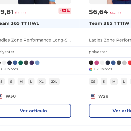
9,81
$6,64
-53%
$21,00
$14,00
eam 365 TT11WL
Team 365 TT11W
Ladies Zone Performance Long-Sleeve T-Shirt
Ladies Zone Perfor
olyester
polyester
+5 Colores
+17 Colores
XS
S
M
L
XL
2XL
XS
S
M
L
W30
W28
Ver artículo
Ver artí