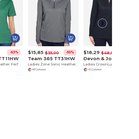
$15,85
$18,29
-63%
-55%
-62%
0
$35,00
$48,00
 TT11HW
Team 365 TT31HW
Devon & Jones DG20LW
Ladies Sonic Heather Performance T-Shirt
Ladies Zone Sonic Heather Performance Quarter-Zip
Ladies CrownLux Performance Plaited Long-Sleeve Polo
+8 Colores
+5 Colores