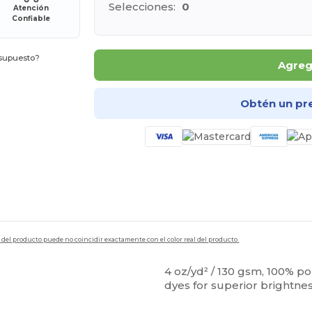
Selecciones:
0
Atención
Confiable
esupuesto?
Agrega
Obtén un pr
en del producto puede no coincidir exactamente con el color real del producto.
4 oz/yd² / 130 gsm, 100% po
dyes for superior brightne