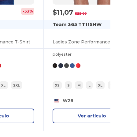
$11,07
-53%
-50%
$22,00
Team 365 TT11SHW
mance T-Shirt
Ladies Zone Performance Short
polyester
XL
2XL
XS
S
M
L
XL
2XL
W26
culo
Ver artículo