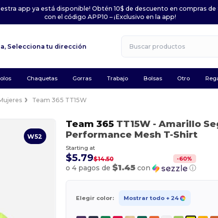
uestra app ya está disponible! Obtén 10$ de descuento en compras de
con el código APP10 – ¡Exclusivo en la app!
la,
Selecciona tu dirección
olos
Chaquetas
Gorras
Trabajo
Bolsas
Otro
Rega
Mujeres
Team 365 TT15W
Team 365
TT15W
- Amarillo S
Performance Mesh T-Shirt
W52
Starting at
$5.79
-
60
%
$14.50
$1.45
o 4 pagos de
con
ⓘ
Elegir color:
Mostrar todo
+ 24