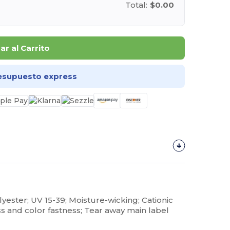
Total:
$0.00
r al Carrito
esupuesto express
lyester; UV 15-39; Moisture-wicking; Cationic
ss and color fastness; Tear away main label