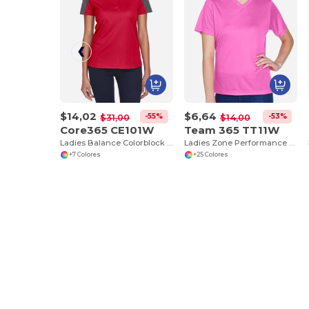
$14,02
$6,64
-55%
-53%
$31,00
$14,00
Core365 CE101W
Team 365 TT11W
Ladies Balance Colorblock Performance Piqué Polo
Ladies Zone Performance T-Shirt
+7 Colores
+25 Colores