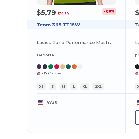
$5,79
$
-60%
$14,50
Team 365 TT15W
T
Ladies Zone Performance Mesh T-Shirt
Deporte
p
+17 Colores
XS
S
M
L
XL
2XL
W28