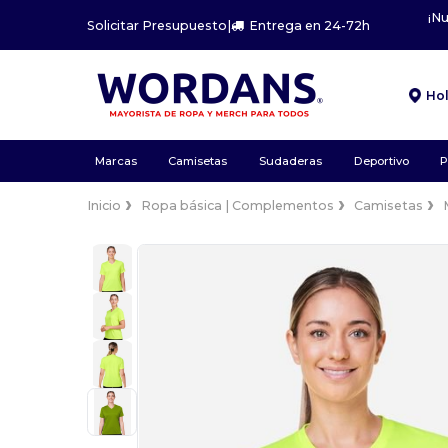
¡N
Solicitar Presupuesto
|
Entrega en 24-72h
Ho
Marcas
Camisetas
Sudaderas
Deportivo
P
Inicio
Ropa básica | Complementos
Camisetas