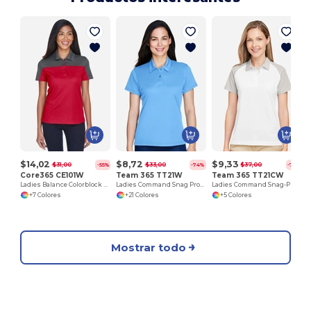
$14,02
$8,72
$9,33
$31,00
$33,00
$37,00
-55%
-74%
-75%
Core365 CE101W
Team 365 TT21W
Team 365 TT21CW
Ladies Balance Colorblock Performance Piqué Polo
Ladies Command Snag Protection Polo
Ladies Command Snag-Protection Colorblock Polo
+7 Colores
+21 Colores
+5 Colores
Mostrar todo