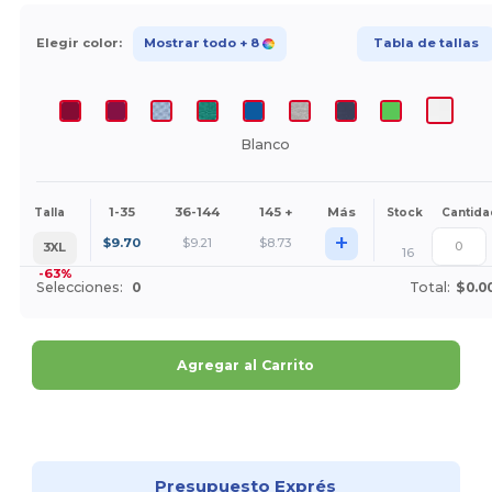
Elegir color:
Mostrar todo
+ 8
Tabla de tallas
Blanco
1-35
36-144
145 +
Más
Talla
Stock
Cantida
+
$
9.70
$
9.21
$
8.73
3XL
16
-63%
Selecciones:
0
Total:
$0.0
Agregar al Carrito
¡Personalízalo!
Presupuesto Exprés