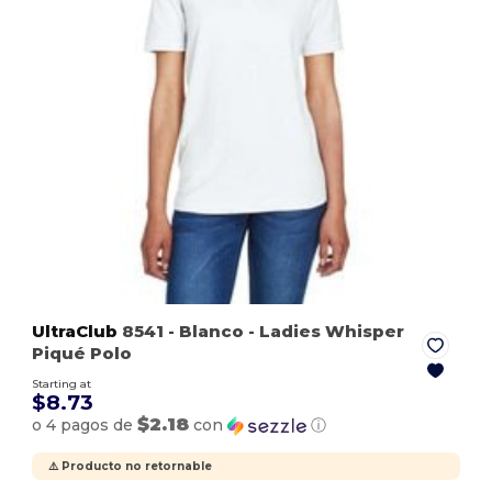
UltraClub
8541
- Blanco
- Ladies Whisper
Piqué Polo
Starting at
$8.73
$2.18
o 4 pagos de
con
ⓘ
⚠️ Producto no retornable