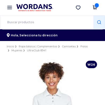
×
App de Wordans
Descargar app
¡Mejores precios en app!
Hola,
Selecciona tu dirección
Inicio
Ropa básica | Complementos
Camisetas
Polos
Mujeres
UltraClub 8541
W26