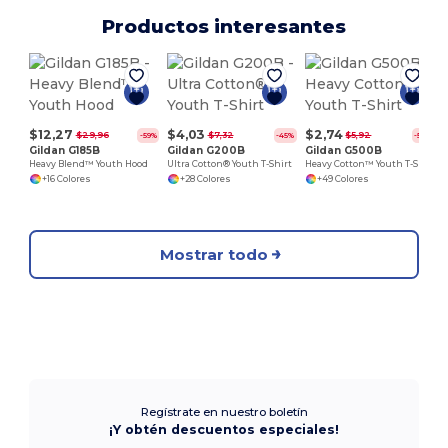
Productos interesantes
$12,27
$4,03
$2,74
$29,96
$7,32
$5,92
-59%
-45%
-54%
Gildan G185B
Gildan G200B
Gildan G500B
Heavy Blend™ Youth Hood
Ultra Cotton® Youth T-Shirt
Heavy Cotton™ Youth T-Shirt
+16 Colores
+28 Colores
+49 Colores
Mostrar todo
Regístrate en nuestro boletín
¡Y obtén descuentos especiales!