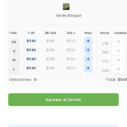
Verde Bosque
1-35
36-144
145 +
Más
Talla
Stock
Cantida
+
$
7.65
$
7.65
$
7.40
XS
438
+
$
7.65
$
7.65
$
7.40
S
896
+
$
7.65
$
7.65
$
7.40
M
1170
+
$
7.65
$
7.65
$
7.40
L
1260
Selecciones:
0
Total:
$0.0
Agregar al Carrito
¡Personalízalo!