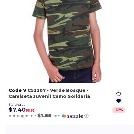
Code V
C52207
- Verde Bosque
-
Camiseta Juvenil Camo Solidaria
Starting at
$7.40
-
37
%
$11.82
$1.85
o 4 pagos de
con
ⓘ