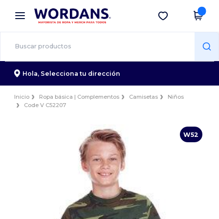
×
App de Wordans
Descargar app
¡Mejores precios en app!
Hola,
Selecciona tu dirección
Inicio
Ropa básica | Complementos
Camisetas
Niños
Code V C52207
W52