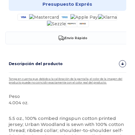
Presupuesto Exprés
Envío Rápido
Descripción del producto
Tenga en cuenta que, debido a la calibración de la pantalla, el color de la imagen del
producto puede no coincidir exactamente con el color real del producto.
Peso
4.004 oz.
Etiqueta extraíble
Alto stock
5.5 oz., 100% combed ringspun cotton printed
jersey; Urban Woodland is sewn with 100% cotton
thread; ribbed collar; shoulder-to-shoulder self-