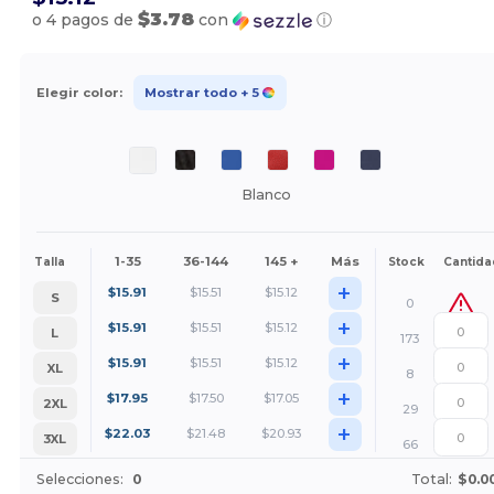
$3.78
o 4 pagos de
con
ⓘ
Elegir color:
Mostrar todo
+ 5
Blanco
1-35
36-144
145 +
Más
Talla
Stock
Cantida
+
$
15.91
$
15.51
$
15.12
S
0
+
$
15.91
$
15.51
$
15.12
L
173
+
$
15.91
$
15.51
$
15.12
XL
8
+
$
17.95
$
17.50
$
17.05
2XL
29
+
$
22.03
$
21.48
$
20.93
3XL
66
Selecciones:
0
Total:
$0.0