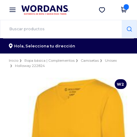
×
App de Wordans
Descargar app
¡Mejores precios en app!
Hola,
Selecciona tu dirección
Inicio
Ropa básica | Complementos
Camisetas
Unisex
Holloway 222824
W2