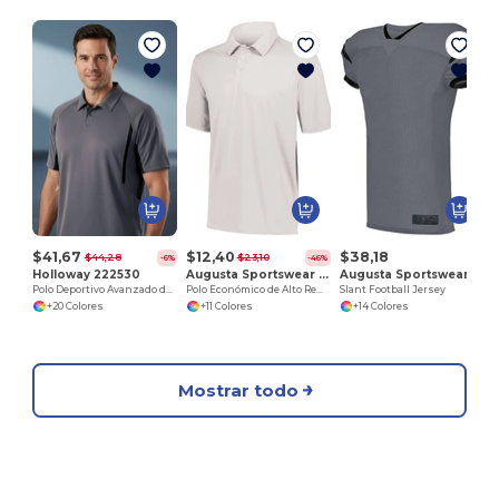
G
$41,67
$12,40
$38,18
$44,28
$23,10
-6%
-46%
Holloway 222530
Augusta Sportswear 5017
Augusta Sportswear 9582
Polo Deportivo Avanzado de Alto Rendimiento
Polo Económico de Alto Rendimiento
Slant Football Jersey
+20 Colores
+11 Colores
+14 Colores
Mostrar todo