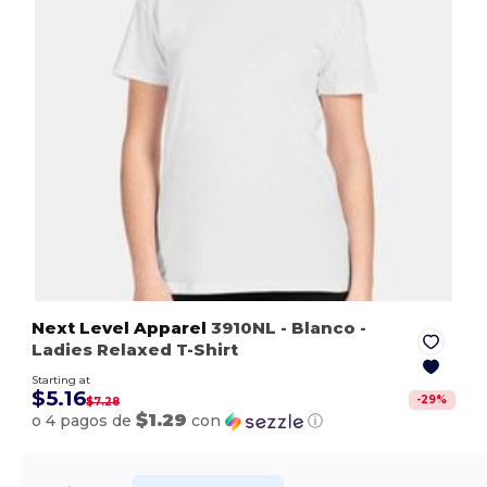
Next Level Apparel
3910NL
- Blanco
-
Ladies Relaxed T-Shirt
Starting at
$5.16
-
29
%
$7.28
$1.29
o 4 pagos de
con
ⓘ