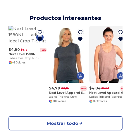
Productos interesantes
$4,90
$8,12
-40%
Next Level 1580NL
Ladies Ideal Crop T-Shirt
+9 Colores
$4,79
$4,84
$10,12
$9,28
-53%
-48%
Next Level Apparel 6710
Next Level Apparel 6733
Ladies Triblend Crew
Ladies Triblend Racerback Tank
+11 Colores
+17 Colores
Mostrar todo