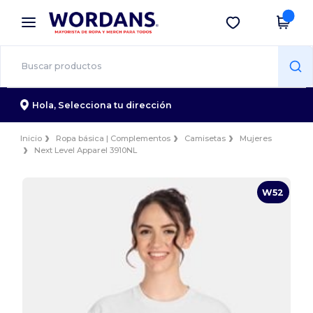
×
App de Wordans
Descargar app
¡Mejores precios en app!
Hola,
Selecciona tu dirección
Inicio
Ropa básica | Complementos
Camisetas
Mujeres
Next Level Apparel 3910NL
W52