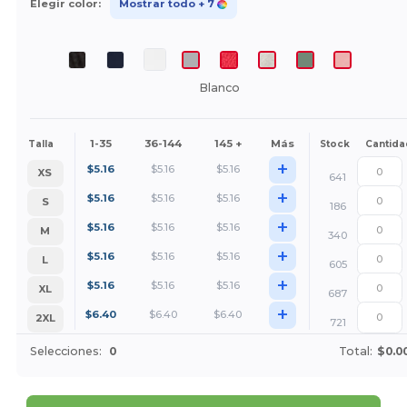
Elegir color:
Mostrar todo
+ 7
Blanco
1-35
36-144
145 +
Más
Talla
Stock
Cantida
+
$
5.16
$
5.16
$
5.16
XS
641
+
$
5.16
$
5.16
$
5.16
S
186
+
$
5.16
$
5.16
$
5.16
M
340
+
$
5.16
$
5.16
$
5.16
L
605
+
$
5.16
$
5.16
$
5.16
XL
687
+
$
6.40
$
6.40
$
6.40
2XL
721
Selecciones:
0
Total:
$0.0