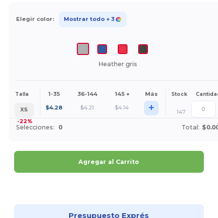
Elegir color:
Mostrar todo
+ 3
Heather gris
1-35
36-144
145 +
Más
Talla
Stock
Cantida
+
$
4.28
$
4.21
$
4.14
XS
147
-22%
Selecciones:
0
Total:
$0.0
Agregar al Carrito
¡Personalízalo!
Presupuesto Exprés