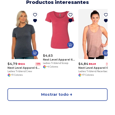
Productos interesantes
L
$4,63
Next Level Apparel 6730
$4,79
$4,84
Ladies Triblend Scoop
$10,12
$9,28
-53%
-48%
+4 Colores
Next Level Apparel 6710
Next Level Apparel 6733
Ladies Triblend Crew
Ladies Triblend Racerback Tank
+11 Colores
+17 Colores
Mostrar todo