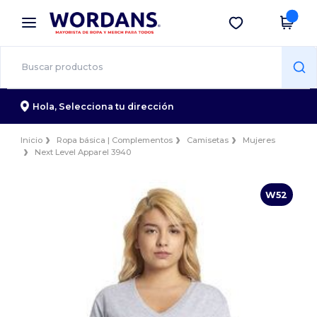
×
App de Wordans
Descargar app
¡Mejores precios en app!
Hola,
Selecciona tu dirección
Inicio
Ropa básica | Complementos
Camisetas
Mujeres
Next Level Apparel 3940
W52