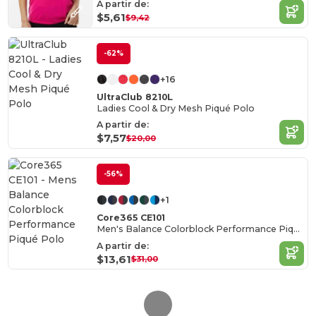
A partir de:
$5,61
$9,42
-62%
+16
UltraClub 8210L
Ladies Cool & Dry Mesh Piqué Polo
A partir de:
$7,57
$20,00
-56%
+1
Core365 CE101
Men's Balance Colorblock Performance Piqué Polo
A partir de:
$13,61
$31,00