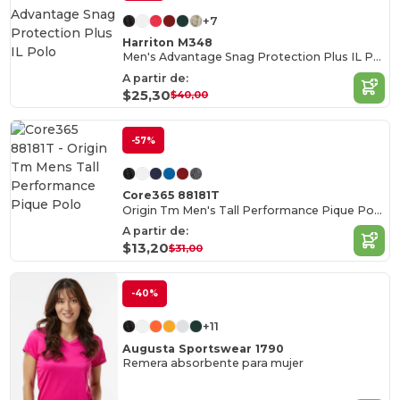
+7
Harriton M348
Men's Advantage Snag Protection Plus IL Polo
A partir de:
$25,30
$40,00
-57%
Core365 88181T
Origin Tm Men's Tall Performance Pique Polo
A partir de:
$13,20
$31,00
-40%
+11
Augusta Sportswear 1790
Remera absorbente para mujer