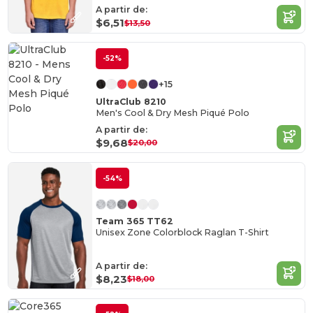
A partir de:
$6,51
$13,50
-52%
+15
UltraClub 8210
Men's Cool & Dry Mesh Piqué Polo
A partir de:
$9,68
$20,00
-54%
Team 365 TT62
Unisex Zone Colorblock Raglan T-Shirt
A partir de:
$8,23
$18,00