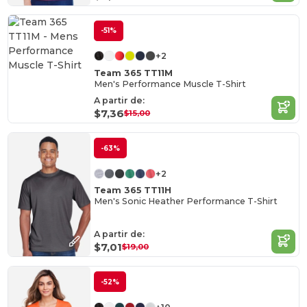
-51%
+2
Team 365 TT11M
Men's Performance Muscle T-Shirt
A partir de:
$7,36
$15,00
-63%
+2
Team 365 TT11H
Men's Sonic Heather Performance T-Shirt
A partir de:
$7,01
$19,00
-52%