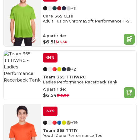
+11
Core 365 CE111
Adult Fusion ChromaSoft Performance T-Shirt
A partir de:
$6,51
$15,50
-56%
+2
Team 365 TT11WRC
Ladies Performance Racerback Tank
A partir de:
$6,54
$15,00
-53%
+19
Team 365 TT11Y
Youth Zone Performance Tee