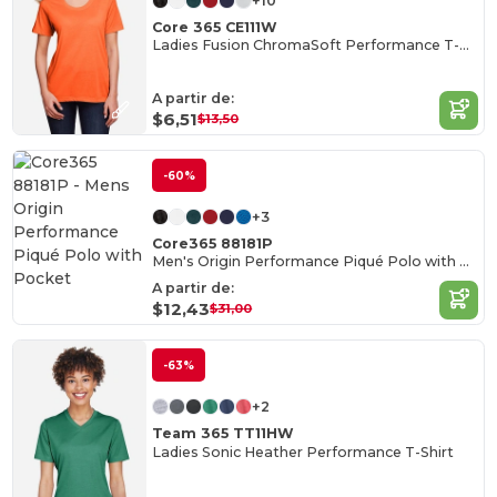
+10
Core 365 CE111W
Ladies Fusion ChromaSoft Performance T-Shirt
A partir de:
$6,51
$13,50
-60%
+3
Core365 88181P
Men's Origin Performance Piqué Polo with Pocket
A partir de:
$12,43
$31,00
-63%
+2
Team 365 TT11HW
Ladies Sonic Heather Performance T-Shirt