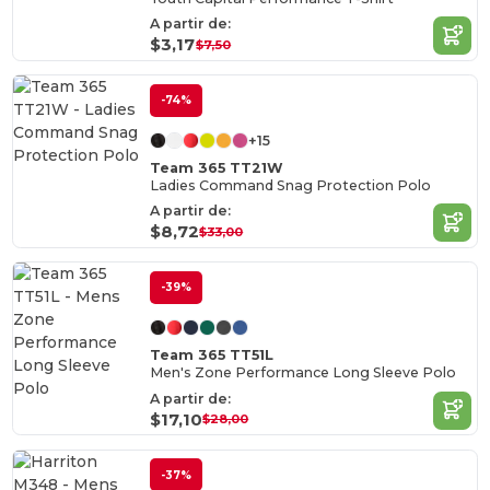
A partir de:
$3,17
$7,50
-74%
+15
Team 365 TT21W
Ladies Command Snag Protection Polo
A partir de:
$8,72
$33,00
-39%
Team 365 TT51L
Men's Zone Performance Long Sleeve Polo
A partir de:
$17,10
$28,00
-37%