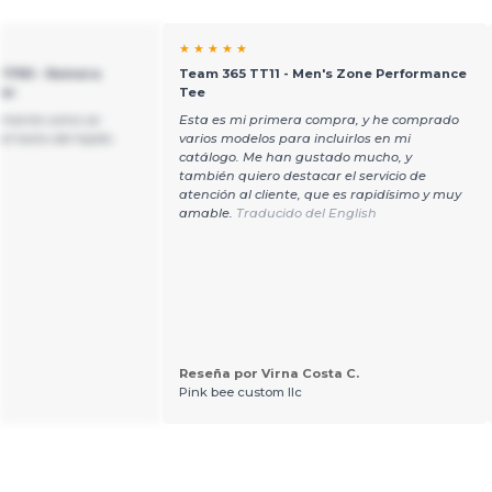
★ ★ ★ ★ ★
 1790 - Remera
Team 365 TT11 - Men's Zone Performance
jer
Tee
tamente como se
Esta es mi primera compra, y he comprado
l tacto del tejido.
varios modelos para incluirlos en mi
catálogo. Me han gustado mucho, y
también quiero destacar el servicio de
atención al cliente, que es rapidísimo y muy
amable.
Traducido del English
Reseña por Virna Costa C.
Pink bee custom llc