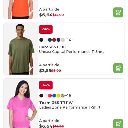
A partir de:
$6,64
$14,00
-56%
+14
Core365 CE10
Unisex Capital Performance T-Shirt
A partir de:
$3,55
$8,00
-53%
+19
Team 365 TT11W
Ladies Zone Performance T-Shirt
A partir de:
$6,64
$14,00