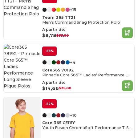
+15
Team 365 TT21
Men's Command Snag Protection Polo
A partir de:
$8,78
$33,00
-58%
+4
Core365 78192
Pinnacle Core 365™ Ladies' Performance Long Sleeve Pique Polos
A partir de:
$14,66
$35,00
-52%
+10
Core 365 CE111Y
Youth Fusion ChromaSoft Performance T-Shirt