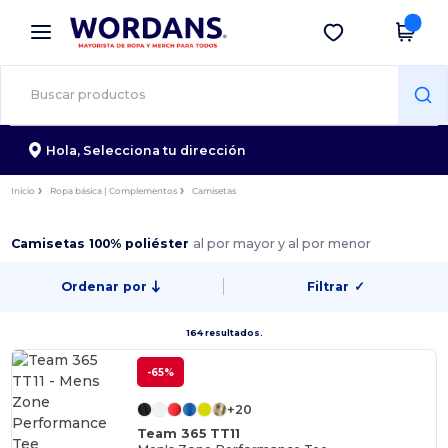
×
App de Wordans
Descargar app
¡Mejores precios en app!
Hola,
Selecciona tu dirección
Inicio
Ropa básica | Complementos
Camisetas
Camisetas 100% poliéster
al por mayor y al por menor
Ordenar por
Filtrar
✓
164 resultados.
-65%
+20
Team 365 TT11