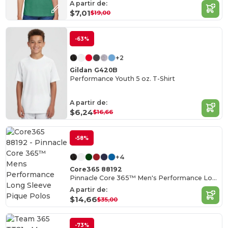
A partir de:
$7,01
$19,00
-63%
+2
Gildan G420B
Performance Youth 5 oz. T-Shirt
A partir de:
$6,24
$16,66
-58%
+4
Core365 88192
Pinnacle Core 365™ Men's Performance Long Sleeve Pique Polos
A partir de:
$14,66
$35,00
-73%