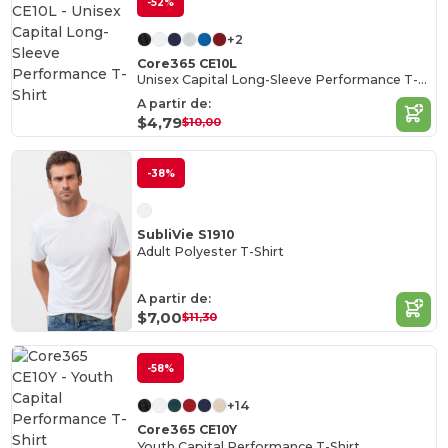
-52%
+2
Core365 CE10L
Unisex Capital Long-Sleeve Performance T-Shirt
A partir de:
$4,79
$10,00
-38%
SubliVie S1910
Adult Polyester T-Shirt
A partir de:
$7,00
$11,30
-58%
+14
Core365 CE10Y
Youth Capital Performance T-Shirt