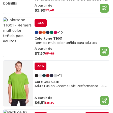
A partir de:
$5,99
$9,48
-36%
+10
Colortone T1001
Remera multicolor teñida para adultos
A partir de:
$7,57
$11,82
-58%
+11
Core 365 CE111
Adult Fusion ChromaSoft Performance T-Shirt
A partir de:
$6,51
$15,50