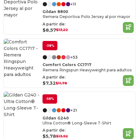
+11
Gildan 8800
Remera Deportiva Polo Jersey al por mayor
A partir de:
$8,57
$13,22
-38%
+53
Comfort Colors CC1717
Remera Ringspun Heavyweight para adultos
A partir de:
$7,32
$11,78
-58%
+21
Gildan G240
Ultra Cotton® Long-Sleeve T-Shirt
A partir de:
$5,78
$13,92