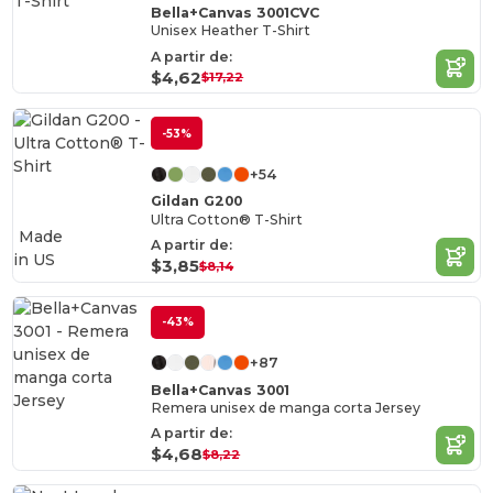
Bella+Canvas 3001CVC
Unisex Heather T-Shirt
A partir de:
$4,62
$17,22
-53%
+54
Gildan G200
Ultra Cotton® T-Shirt
Made
A partir de:
in
US
$3,85
$8,14
-43%
+87
Bella+Canvas 3001
Remera unisex de manga corta Jersey
A partir de:
$4,68
$8,22