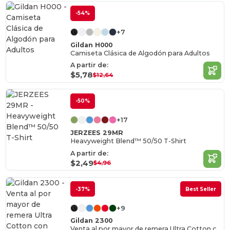
-54%
+7
Gildan H000
Camiseta Clásica de Algodón para Adultos
A partir de:
$5,78
$12,64
-50%
+17
JERZEES 29MR
Heavyweight Blend™ 50/50 T-Shirt
A partir de:
$2,49
$4,96
-37%
Best Seller
+9
Gildan 2300
Venta al por mayor de remera Ultra Cotton con bolsilllo