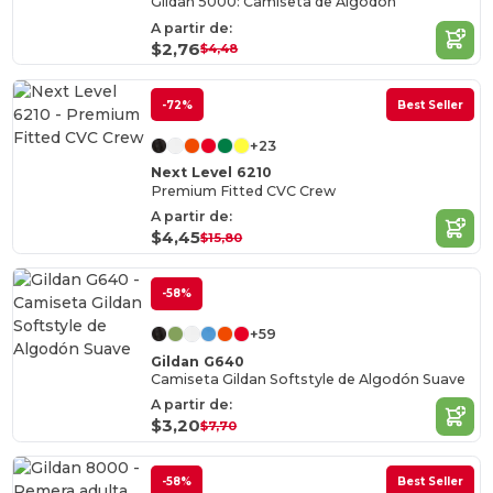
Gildan 5000: Camiseta de Algodón
A partir de:
$2,76
$4,48
-72%
Best Seller
+23
Next Level 6210
Premium Fitted CVC Crew
A partir de:
$4,45
$15,80
-58%
+59
Gildan G640
Camiseta Gildan Softstyle de Algodón Suave
A partir de:
$3,20
$7,70
-58%
Best Seller