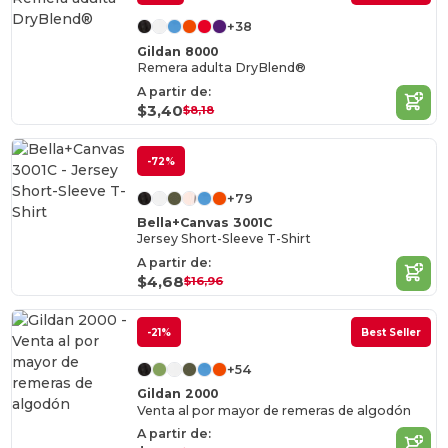
+38
Gildan 8000
Remera adulta DryBlend®
A partir de:
$3,40
$8,18
-72%
+79
Bella+Canvas 3001C
Jersey Short-Sleeve T-Shirt
A partir de:
$4,68
$16,96
-21%
Best Seller
+54
Gildan 2000
Venta al por mayor de remeras de algodón
A partir de: