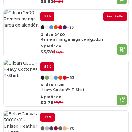
$3,85
$4,90
-58%
Best Seller
+25
Gildan 2400
Remera manga larga de algodón
A partir de:
$5,78
$13,92
-59%
+63
Gildan G500
Heavy Cotton™ T-Shirt
A partir de:
$2,76
$6,74
-73%
+76