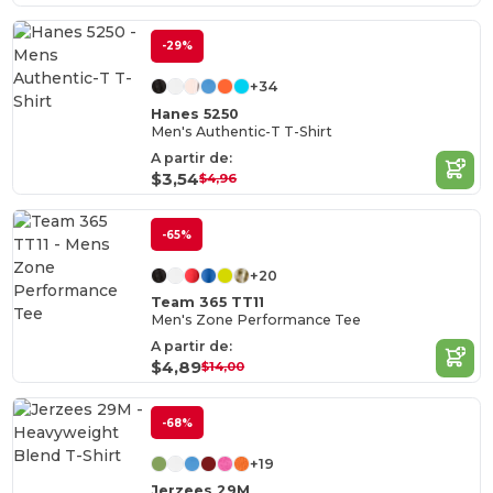
-29%
+34
Hanes 5250
Men's Authentic-T T-Shirt
A partir de:
$3,54
$4,96
-65%
+20
Team 365 TT11
Men's Zone Performance Tee
A partir de:
$4,89
$14,00
-68%
+19
Jerzees 29M