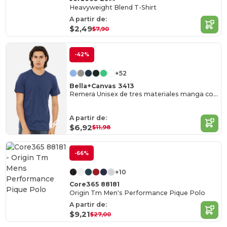
Heavyweight Blend T-Shirt
A partir de:
$2,49
$7,90
-42%
+52
Bella+Canvas 3413
Remera Unisex de tres materiales manga corta
A partir de:
$6,92
$11,98
-66%
+10
Core365 88181
Origin Tm Men's Performance Pique Polo
A partir de:
$9,21
$27,00