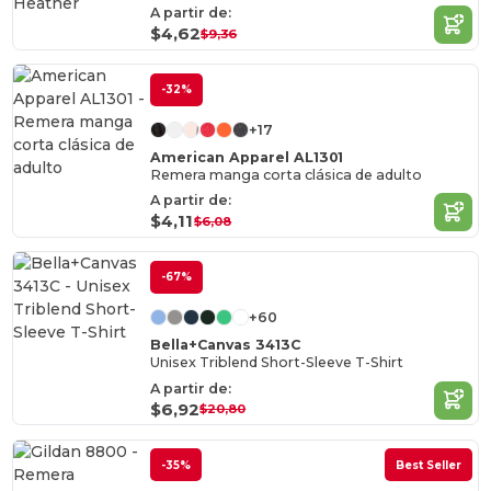
A partir de:
$4,62
$9,36
-32%
+17
American Apparel AL1301
Remera manga corta clásica de adulto
A partir de:
$4,11
$6,08
-67%
+60
Bella+Canvas 3413C
Unisex Triblend Short-Sleeve T-Shirt
A partir de:
$6,92
$20,80
-35%
Best Seller