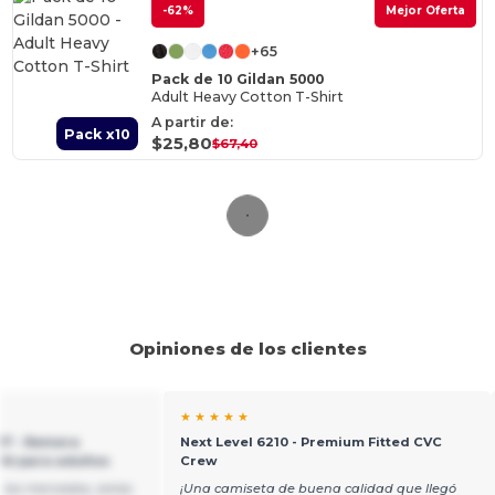
-62%
Mejor Oferta
+65
Pack de 10 Gildan 5000
Adult Heavy Cotton T-Shirt
A partir de:
Pack x10
$25,80
$67,40
Opiniones de los clientes
★ ★ ★ ★ ★
17 - Remera
Next Level 6210 - Premium Fitted CVC
ht para adultos
Crew
 los mercados, estas
¡Una camiseta de buena calidad que llegó