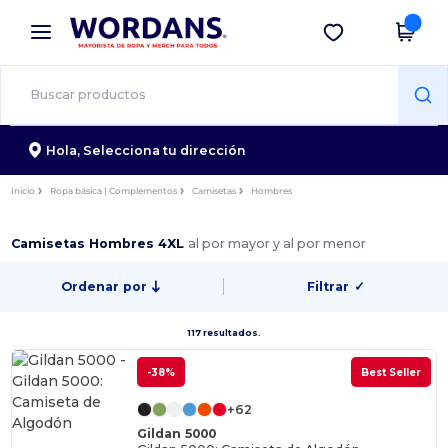
×
App de Wordans
Descargar app
¡Mejores precios en app!
Hola,
Selecciona tu dirección
Inicio
Ropa básica | Complementos
Camisetas
Hombres
Camisetas Hombres 4XL
al por mayor y al por menor
Ordenar por
Filtrar
✓
117 resultados.
-38%
Best Seller
+62
Gildan 5000