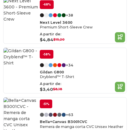
-68%
+38
Next Level 3600
Premium Short-Sleeve Crew
A partir de:
$4,84
$15,20
-58%
+34
Gildan G800
Dryblend™ T-Shirt
A partir de:
$3,40
$8,18
-51%
+63
Bella+Canvas B3001CVC
Remera de manga corta CVC Unisex Heather