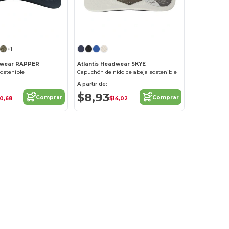
¡Personalízalo!
¡Personalízalo!
+1
adwear RAPPER
Atlantis Headwear SKYE
sostenible
Capuchón de nido de abeja sostenible
A partir de:
$8,93
Comprar
Comprar
10,68
$14,02