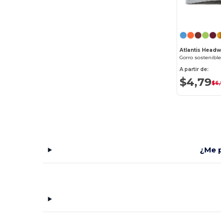
AWDis
(1)
Badger
(32)
Bayside
(35)
Atlantis Head
Gorro sostenibl
Be Home
(7)
A partir de:
$4,79
Bella+Canvas
(176)
$6,
Bellroy
(11)
Berne
(5)
Big Accessories
(13)
¿Me p
BioLite
(4)
Bose
(1)
Boska
(9)
BottleBash
(1)