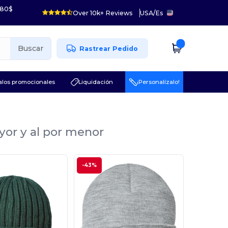
 80$
Over 10k+ Reviews
USA
/
Es
Buscar
Rastrear Pedido
los promocionales
Liquidación
¡Personalízalo!
yor y al por menor
-43%