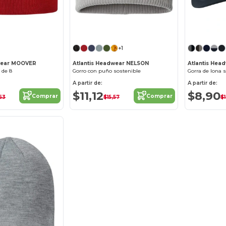
¡Personalízalo!
¡Personalízalo!
+1
dwear MOOVER
Atlantis Headwear NELSON
Atlantis He
 de 8
Gorro con puño sostenible
Gorra de lona 
A partir de:
A partir de:
$11,12
$8,90
Comprar
Comprar
63
$15,57
$