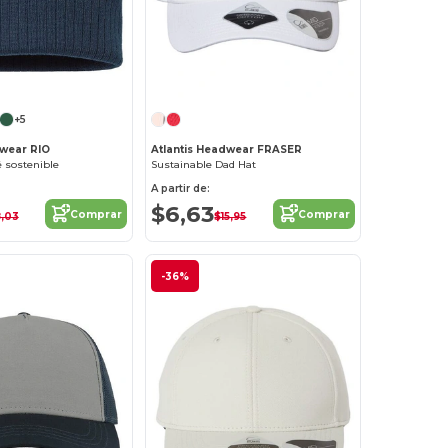
¡Personalízalo!
¡Personalízalo!
+5
dwear RIO
Atlantis Headwear FRASER
é sostenible
Sustainable Dad Hat
A partir de:
$6,63
Comprar
Comprar
,03
$15,95
-36%