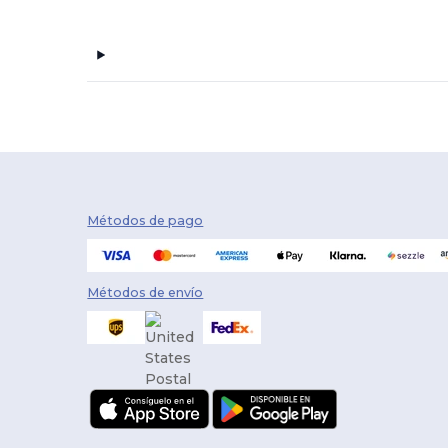
BottleKeeper
(2)
Boxercraft
(19)
Built2Work
(2)
Burke
(1)
C2 Sport
(13)
CamelBak
(24)
Métodos de pago
Carhartt
(1)
Carmel Towel Company
(6)
Métodos de envío
Case Logic
(5)
Champion
(45)
Classic Caps
(2)
Code V
(6)