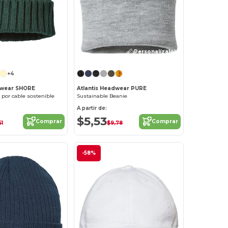
¡Personalízalo!
¡Personalízalo!
+4
dwear SHORE
Atlantis Headwear PURE
 por cable sostenible
Sustainable Beanie
A partir de:
$5,53
Comprar
Comprar
61
$9,78
-58%