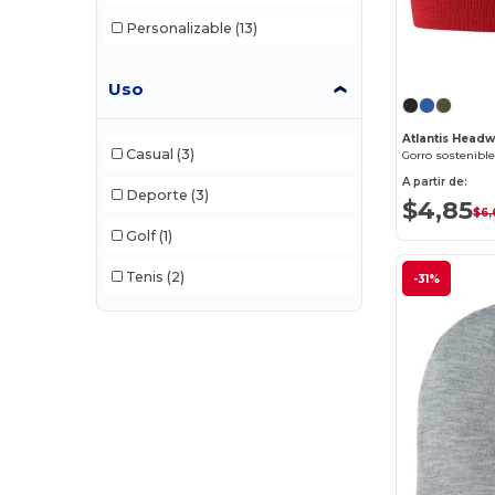
Alpine Fleece
(2)
Personalizable
(13)
Alstyle
(1)
American Apparel
(27)
Uso
American Tourister
(29)
Atlantis Hea
Casual
(3)
Gorro sostenible
ANETIK
(11)
A partir de:
Deporte
(3)
$4,85
Anker
(14)
$6,
Golf
(1)
Arctic Zone
(25)
Tenis
(2)
-31%
Artisan Collection by Reprime
(27)
ASColour
(16)
Atlantis Headwear
(13)
Augusta Sportswear
(239)
Aviana
(38)