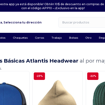
uestra app ya está disponible! Obtén 10$ de descuento en compras de
con el código APP10 – ¡Exclusivo en la app!
la,
Selecciona tu dirección
olos
Chaquetas
Gorras
Trabajo
Bolsas
Otro
Rega
s Básicas Atlantis Headwear
al por ma
s.
-23%
-22%