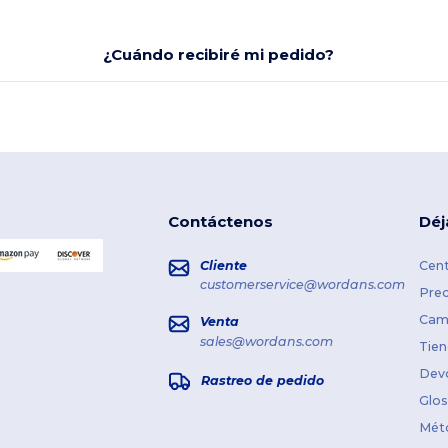
¿Cuándo recibiré mi pedido?
Contáctenos
Déj
Cliente
Cent
customerservice@wordans.com
Prec
Cami
Venta
sales@wordans.com
Tien
Dev
Rastreo de pedido
Glos
Mét