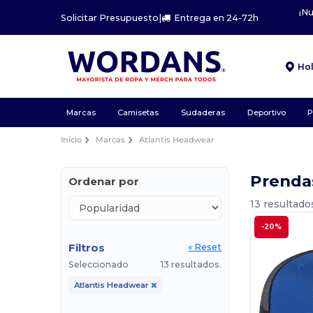
¡N
Solicitar Presupuesto
|
Entrega en 24-72h
Ho
Marcas
Camisetas
Sudaderas
Deportivo
P
Inicio
Marcas
Atlantis Headwear
Prenda
Ordenar por
13 resultado
-20%
Filtros
« Reset
Seleccionado
13 resultados.
Atlantis Headwear