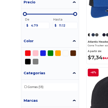
Precio
De
Hasta
$
$
Color
Atlantis Head
Gorra Trucker so
A partir de:
$7,34
$9,1
Categorías
-41%
Gorras
(13)
Marcas