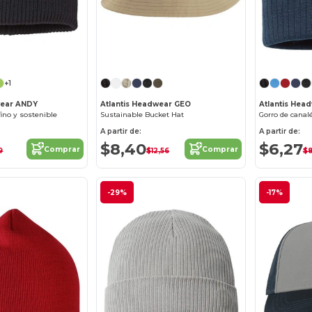
¡Personalízalo!
¡Personalízalo!
+1
wear ANDY
Atlantis Headwear GEO
Atlantis Hea
fino y sostenible
Sustainable Bucket Hat
Gorro de canal
A partir de:
A partir de:
$8,40
$6,27
Comprar
Comprar
9
$12,56
$8
-29%
-17%