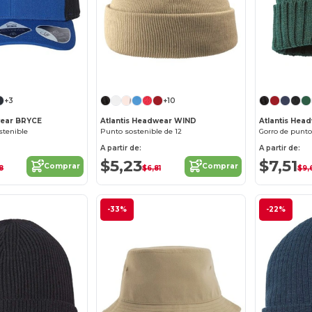
¡Personalízalo!
¡Personalízalo!
+3
+10
wear BRYCE
Atlantis Headwear WIND
Atlantis Hea
stenible
Punto sostenible de 12
Gorro de punto
A partir de:
A partir de:
$5,23
$7,51
Comprar
Comprar
8
$6,81
$9,
-33%
-22%