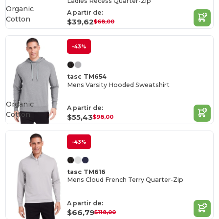
Ladies Recess Quarter-Zip
Organic
A partir de:
Cotton
$39,62
$68,00
-43%
tasc TM654
Mens Varsity Hooded Sweatshirt
Organic
A partir de:
Cotton
$55,43
$98,00
-43%
tasc TM616
Mens Cloud French Terry Quarter-Zip
A partir de:
$66,79
$118,00