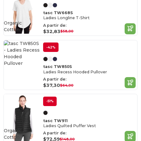
tasc TW668S
Ladies Longline T-Shirt
Organic
A partir de:
Cotton
$32,83
$58,00
-42%
tasc TW850S
Ladies Recess Hooded Pullover
A partir de:
$37,30
$64,00
-51%
tasc TW911
Ladies Quilted Puffer Vest
Organic
A partir de:
Cotton
$72,59
$148,00