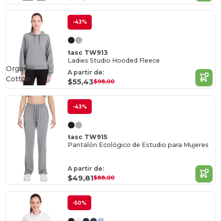
-43%
tasc TW913
Ladies Studio Hooded Fleece
Organic
A partir de:
Cotton
$55,43
$98,00
-43%
tasc TW915
Pantalón Ecológico de Estudio para Mujeres
A partir de:
$49,81
$88,00
-50%