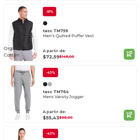
-51%
tasc TM759
Men's Quilted Puffer Vest
Organic
A partir de:
Cotton
$72,59
$148,00
-43%
tasc TM764
Mens Varsity Jogger
A partir de:
$55,43
$98,00
-43%