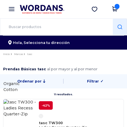
×
App de Wordans
Descargar app
¡Mejores precios en app!
Hola,
Selecciona tu dirección
Inicio
Marcas
tasc
Prendas Básicas tasc
al por mayor y al por menor
Ordenar por
Filtrar
✓
Organic
Cotton
11 resultados.
-42%
tasc TW300