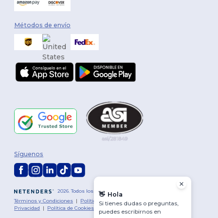
Métodos de envío
Síguenos
2026. Todos los derechos reservados
👋
Hola
Términos y Condiciones
|
Política de personalización
|
Política de
Si tienes dudas o preguntas,
Privacidad
|
Política de Cookies
|
Mapa del sitio
puedes escribirnos en