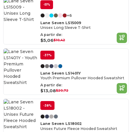
-51%
+6
Lane Seven LS15009
Unisex Long Sleeve T-Shirt
A partir de:
$5,06
$10,42
-37%
Lane Seven LS1401Y
Youth Premium Pullover Hooded Sweatshirt
A partir de:
$13,08
$20,72
-38%
Lane Seven LS18002
Unisex Future Fleece Hooded Sweatshirt