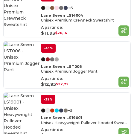
+6
Lane Seven LS14004
Unisex Premium Crewneck Sweatshirt
A partir de:
$11,93
$20,14
-43%
Lane Seven LST006
Unisex Premium Jogger Pant
A partir de:
$12,95
$22,72
-39%
+5
Lane Seven LS19001
Unisex Heavyweight Pullover Hooded Sweatshirt
A partir de: