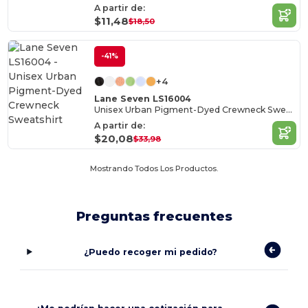
A partir de:
$11,48
$18,50
-41%
+4
Lane Seven LS16004
Unisex Urban Pigment-Dyed Crewneck Sweatshirt
A partir de:
$20,08
$33,98
Mostrando Todos Los Productos.
Preguntas frecuentes
¿Puedo recoger mi pedido?