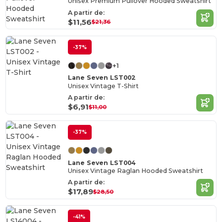
Unisex Premium Pullover Hooded Sweatshirt
A partir de:
$11,56
$21,36
-37%
+1
Lane Seven LST002
Unisex Vintage T-Shirt
A partir de:
$6,91
$11,00
-37%
Lane Seven LST004
Unisex Vintage Raglan Hooded Sweatshirt
A partir de:
$17,89
$28,50
-41%