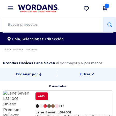
×
App de Wordans
Descargar app
¡Mejores precios en app!
Hola,
Selecciona tu dirección
Inicio
Marcas
Lane Seven
Prendas Básicas Lane Seven
al por mayor y al por menor
Ordenar por
Filtrar
✓
15 resultados.
-46%
+12
Lane Seven LS14001