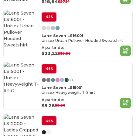
$16,64
$27,14
-42%
Lane Seven LS16001
Unisex Urban Pullover Hooded Sweatshirt
A partir de:
$23,22
$39,86
-46%
+1
Lane Seven LS15001
Unisex Heavyweight T-Shirt
A partir de:
$5,28
$9,80
-48%