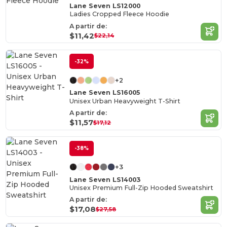
Lane Seven LS12000
Ladies Cropped Fleece Hoodie
A partir de:
$11,42
$22,14
-32%
+2
Lane Seven LS16005
Unisex Urban Heavyweight T-Shirt
A partir de:
$11,57
$17,12
-38%
+3
Lane Seven LS14003
Unisex Premium Full-Zip Hooded Sweatshirt
A partir de:
$17,08
$27,58