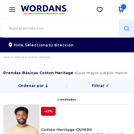
×
App de Wordans
Descargar app
¡Mejores precios en app!
Hola,
Selecciona tu dirección
Inicio
Marcas
Cotton Heritage
Prendas Básicas Cotton Heritage
al por mayor y al por menor
Ordenar por
Filtrar
✓
2 resultados.
-43%
Cotton Heritage OU1690