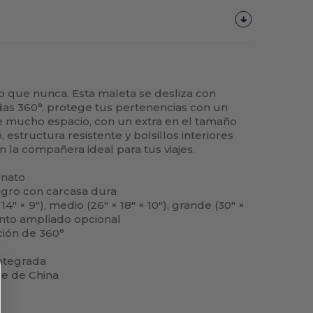
o que nunca. Esta maleta se desliza con
das 360°, protege tus pertenencias con un
e mucho espacio, con un extra en el tamaño
 estructura resistente y bolsillos interiores
n la compañera ideal para tus viajes.
onato
egro con carcasa dura
″ × 9″), medio (26″ × 18″ × 10″), grande (30″ ×
ento ampliado opcional
ción de 360°
integrada
e de China