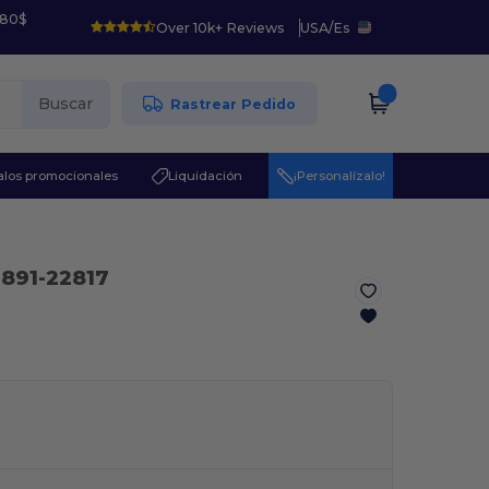
 80$
Over 10k+ Reviews
USA
/
Es
Buscar
Rastrear Pedido
los promocionales
Liquidación
¡Personalízalo!
891-22817