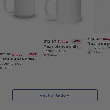
$30,49
$45
$12,37
-43%
$21,76
Taza blanca brillante 20 oz
Egotier 259-88
Egotier 19-16586
+1 Colores
$11,31
-36%
$17,80
+1 Colores
Taza blanca brillante 15 oz
Egotier 19-4830
+1 Colores
Mostrar todo