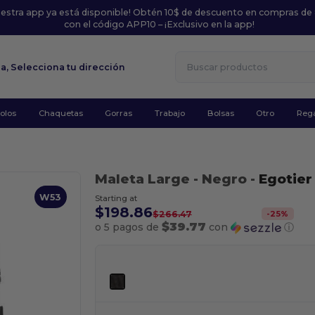
uestra app ya está disponible! Obtén 10$ de descuento en compras de
con el código APP10 – ¡Exclusivo en la app!
la,
Selecciona tu dirección
olos
Chaquetas
Gorras
Trabajo
Bolsas
Otro
Rega
Maleta Large
- Negro
-
Egotier
W53
Starting at
$198.86
-
25
%
$266.47
$39.77
o 5 pagos de
con
ⓘ