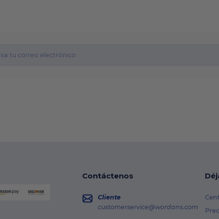
Contáctenos
Déj
Cliente
Cent
customerservice@wordans.com
Prec