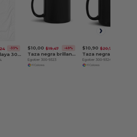
$10,00
$10,90
-49%
-47%
$19,47
$20,76
-33%
,24
Taza negra brillante 11 oz
Taza negra brillante 15 oz
Toalla de playa 30″×60″
Egotier 300-9323
Egotier 300-9324
74
+1 Colores
+1 Colores