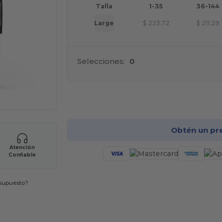
Talla
1-35
36-144
Large
$
223.72
$
211.29
Selecciones:
0
¡Pe
Obtén un pr
Atención
Confiable
esupuesto?