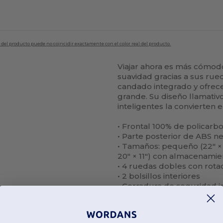
en del producto puede no coincidir exactamente con el color real del producto.
Viajar ahora es más cómod
suavidad gracias a sus rue
candado integrado y ofrec
grande. Su diseño llamativo,
inteligentes la convierten e
• Frontal 100% de policarb
• Parte posterior de ABS n
• Tamaños: pequeño (22″ × 14
20″ × 11″) con almacenami
• 4 ruedas dobles con rota
• 2 bolsillos interiores
• Cerradura de seguridad 
• Producto base procedent