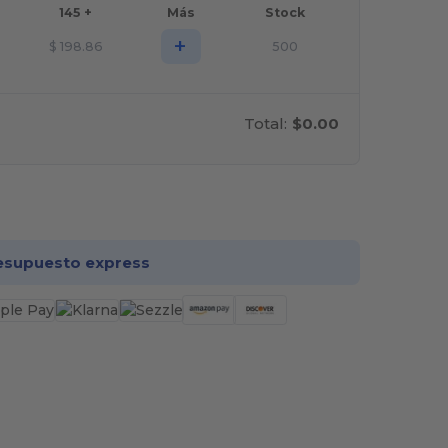
145 +
Más
Stock
+
$
198.86
500
Total:
$0.00
rsonalízalo!
esupuesto express