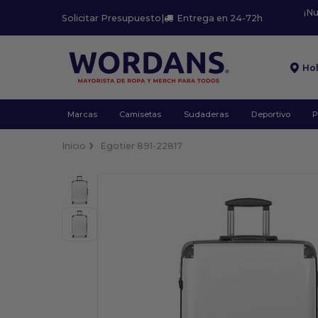
¡N
Solicitar Presupuesto
|
Entrega en 24-72h
Ho
Marcas
Camisetas
Sudaderas
Deportivo
P
Inicio
Egotier 891-22817