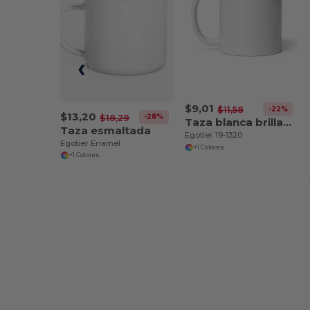
$9,01
-22%
$11,58
$13,20
-28%
$18,29
Taza blanca brillante 11 oz
Taza esmaltada
Egotier 19-1320
Egotier Enamel
+1 Colores
+1 Colores