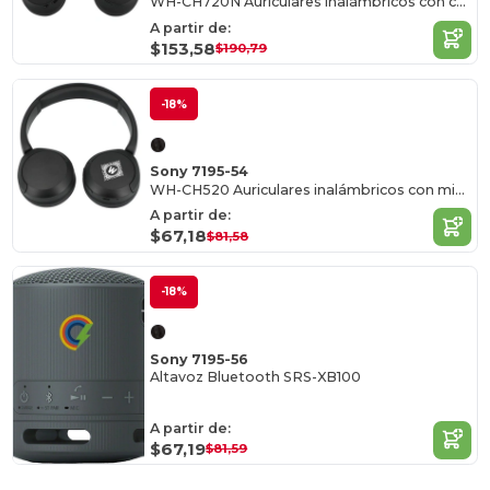
WH-CH720N Auriculares inalámbricos con cancelación de ruido
A partir de:
$153,58
$190,79
-18%
Sony 7195-54
WH-CH520 Auriculares inalámbricos con micrófono
A partir de:
$67,18
$81,58
-18%
Sony 7195-56
Altavoz Bluetooth SRS-XB100
A partir de:
$67,19
$81,59