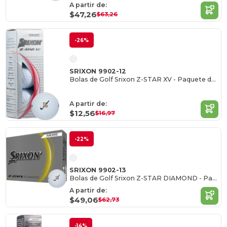
A partir de:
$47,26
$63,26
-26%
SRIXON 9902-12
Bolas de Golf Srixon Z-STAR XV - Paquete de 3
A partir de:
$12,56
$16,97
-22%
SRIXON 9902-13
Bolas de Golf Srixon Z-STAR DIAMOND - Paquete de 12
A partir de:
$49,06
$62,73
-14%