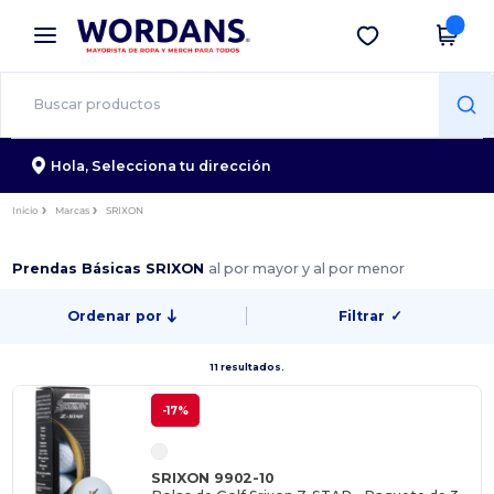
×
App de Wordans
Descargar app
¡Mejores precios en app!
Hola,
Selecciona tu dirección
Inicio
Marcas
SRIXON
Prendas Básicas SRIXON
al por mayor y al por menor
Ordenar por
Filtrar
✓
11 resultados.
-17%
SRIXON 9902-10