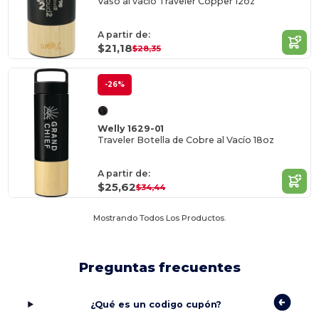
Vaso al vacío Traveler Copper 12oz
A partir de:
$21,18
$28,35
-26%
Welly 1629-01
Traveler Botella de Cobre al Vacío 18oz
A partir de:
$25,62
$34,44
Mostrando Todos Los Productos.
Preguntas frecuentes
¿Qué es un codigo cupón?