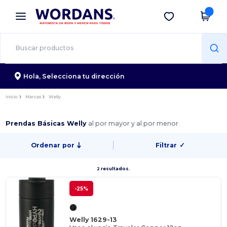
×
App de Wordans
Descargar app
¡Mejores precios en app!
Hola,
Selecciona tu dirección
Inicio
Marcas
Welly
Prendas Básicas Welly
al por mayor y al por menor
Ordenar por
Filtrar
✓
2 resultados.
-25%
Welly 1629-13