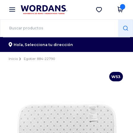
×
App de Wordans
Descargar app
¡Mejores precios en app!
Hola,
Selecciona tu dirección
Inicio
Egotier 884-22790
W53