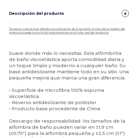
Descripción del producto
Tenga en cuenta que, debido a la calibración de la pantalla, el color de la imagen del
producto puede no coincidir exactamente con el color real del producto.
Personalizable
Alto stock
Suave donde más lo necesitas. Esta alfombrilla
de baño viscoelástica aporta comodidad diaria y
un toque limpio y moderno a cualquier baño. Su
base antideslizante mantiene todo en su sitio. Una
pequeña mejora que marca una gran diferencia.
• Superficie de microfibra 100% espuma
viscoelástica
• Reverso antideslizante de poliéster
• Producto base procedente de China
Descargo de responsabilidad: los tamaños de la
alfombra de baño pueden variar en ±1,9 cm
(±0,75″) para la alfombra pequeña y ±2,5 cm (±1″)