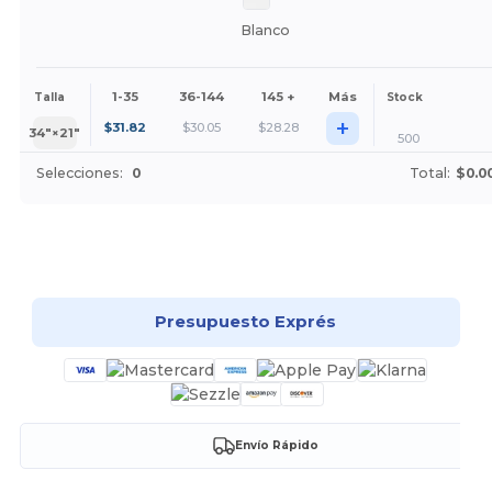
Blanco
1-35
36-144
145 +
Más
Talla
Stock
+
$
31.82
$
30.05
$
28.28
34″×21″
500
Selecciones:
0
Total:
$0.0
¡Personalízalo!
Presupuesto Exprés
Envío Rápido