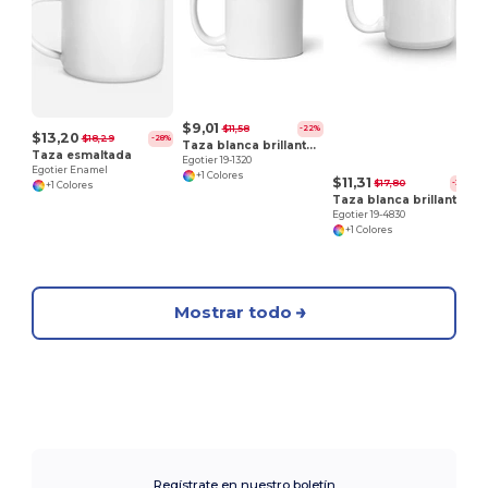
$9,01
$11,58
-22%
$13,20
$18,29
-28%
Taza blanca brillante 11 oz
Taza esmaltada
Egotier 19-1320
Egotier Enamel
+1 Colores
$11,31
$17,80
-36%
+1 Colores
Taza blanca brillante 15 oz
Egotier 19-4830
+1 Colores
Mostrar todo
Regístrate en nuestro boletín