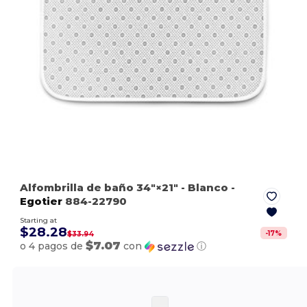
Alfombrilla de baño 34″×21″
- Blanco
-
Egotier
884-22790
Starting at
$28.28
-
17
%
$33.94
$7.07
o 4 pagos de
con
ⓘ